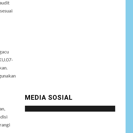
audit
NEWS
sesuai
Wasekbid PB HMI:
Keberhasilan
7
Koperasi Merah
Putih Jadi Kunci
Tegaknya Pasal 33
UUD 1945 dan
gacu
Program Strategis
Prabowo
/KU.07-
kan.
NEWS
gunakan
Istri AKP Padlun
Alfitri Minta
8
Perlindungan
MEDIA SOSIAL
Hukum, Ungkap
Dugaan Pemerasan
an,
oleh Oknum Unit
Ekonomi
disi
Satreskrim Polres
Social menu is not set. You need to create
rangi
Batu Bara
menu and assign it to Social Menu on Menu