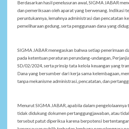
Berdasarkan hasil penelusuran awal, SIGMA JABAR menemuk
dan pemeriksaan oleh aparat yang berwenang. Indikasi t
peruntukannya, lemahnya administrasi dan pencatatan 
pemeliharaan gedung, serta penggunaan dana yang didu
SIGMA JABAR menegaskan bahwa setiap penerimaan dan 
pada ketentuan peraturan perundang-undangan, Perjanji
SD/02/2024, serta prinsip tata kelola keuangan yang tran
Dana yang bersumber dari kerja sama kelembagaan, me
tanpa mekanisme administrasi, pencatatan, dan pertang
Menurut SIGMA JABAR, apabila dalam pengelolaannya ter
tidak didukung dokumen pertanggungjawaban, atau tidak
tersebut patut diperiksa karena berpotensi bertentanga
kepercayaan publik terhadap lembaga penyelenggara pe