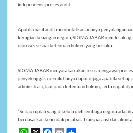
independensi proses audit.
Apabila hasil audit membuktikan adanya penyalahgunaan
kerugian keuangan negara, SIGMA JABAR mendesak agar 
diproses sesuai ketentuan hukum yang berlaku.
SIGMA JABAR menyatakan akan terus mengawal proses te
penyelenggara pemilu hanya dapat dijaga apabila setiap 
administrasi, taat pada ketentuan hukum, serta dapat 
“Setiap rupiah yang dikelola oleh lembaga negara adalah
berdasarkan kehendak pejabat. Transparansi dan akuntab
WhatsApp
X
Facebook
Email
Share