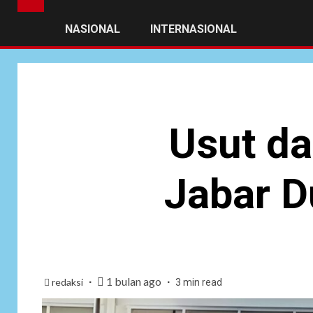
NASIONAL
INTERNASIONAL
Usut d
Jabar 
1 bulan ago
redaksi
3 min read