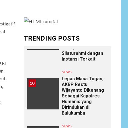
Settings.
NEWS
Wujudkan
Kemanunggalan
9
stigatif
TNI-Rakyat, Satgas
Yonif 645/GTY
rat,
Laksanakan
TRENDING POSTS
Anjangsana Untuk
Mempererat Tali
Silaturahmi dengan
Instansi Terkait
 RI
an
NEWS
but
Lepas Masa Tugas,
10
AKBP Restu
n,
Wijayanto Dikenang
Sebagai Kapolres
k
Humanis yang
Dirindukan di
Bulukumba
NEWS