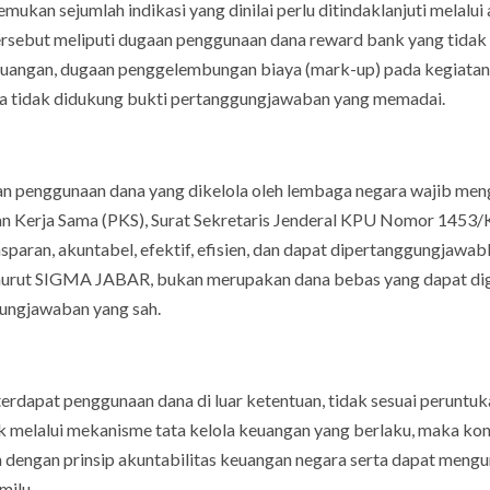
an sejumlah indikasi yang dinilai perlu ditindaklanjuti melalui 
ersebut meliputi dugaan penggunaan dana reward bank yang tidak 
keuangan, dugaan penggelembungan biaya (mark-up) pada kegiatan
ga tidak didukung bukti pertanggungjawaban yang memadai.
penggunaan dana yang dikelola oleh lembaga negara wajib men
an Kerja Sama (PKS), Surat Sekretaris Jenderal KPU Nomor 1453
sparan, akuntabel, efektif, efisien, dan dapat dipertanggungjawab
nurut SIGMA JABAR, bukan merupakan dana bebas yang dapat di
gungjawaban yang sah.
dapat penggunaan dana di luar ketentuan, tidak sesuai peruntuk
 melalui mekanisme tata kelola keuangan yang berlaku, maka kon
n dengan prinsip akuntabilitas keuangan negara serta dapat mengu
milu.