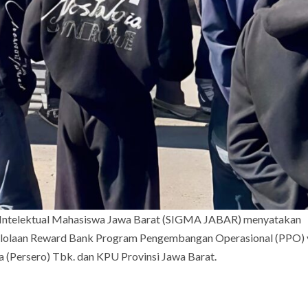
itas Intelektual Mahasiswa Jawa Barat (SIGMA JABAR) menyatakan
elolaan Reward Bank Program Pengembangan Operasional (PPO)
 (Persero) Tbk. dan KPU Provinsi Jawa Barat.