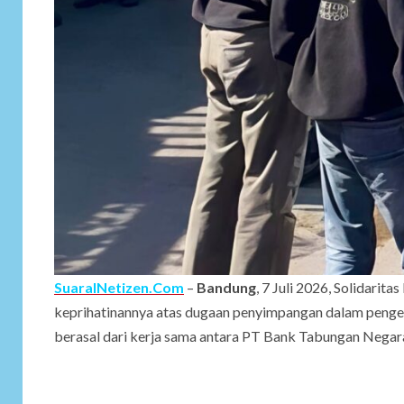
SuaraINetizen.Com
–
Bandung
, 7 Juli 2026, Solidar
keprihatinannya atas dugaan penyimpangan dalam peng
berasal dari kerja sama antara PT Bank Tabungan Negara