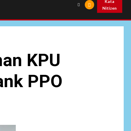
Kata
Nitizen
nan KPU
ank PPO