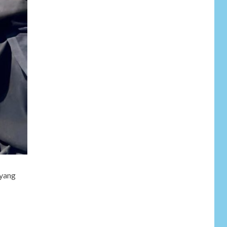
NEWS
 yang
6
Pemprov Banten
Diduga Kelola
Tenaga Ahli Fiktif,
Andra Soni Diminta
Ngomong