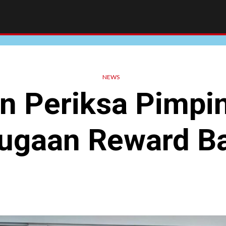
NEWS
an Periksa Pimpi
Dugaan Reward B