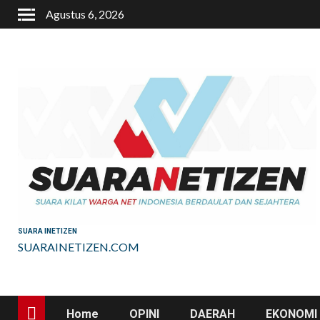
Skip
Agustus 6, 2026
to
content
SUARA INETIZEN
SUARAINETIZEN.COM
Home
OPINI
DAERAH
EKONOMI 