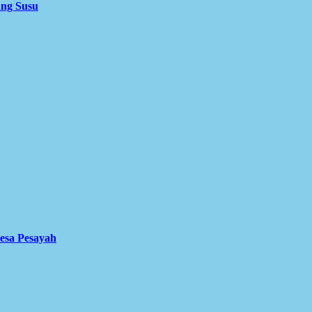
ung Susu
Desa Pesayah