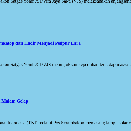
on Satgas Yonif 751/Vira Jaya Sakti (VJS) melaksanakan anjangsana 
mkatop dan Hadir Menjadi Pelipur Lara
kon Satgas Yonif 751/VJS menunjukkan kepedulian terhadap masyara
i Malam Gelap
al Indonesia (TNI) melalui Pos Serambakon memasang lampu solar cel