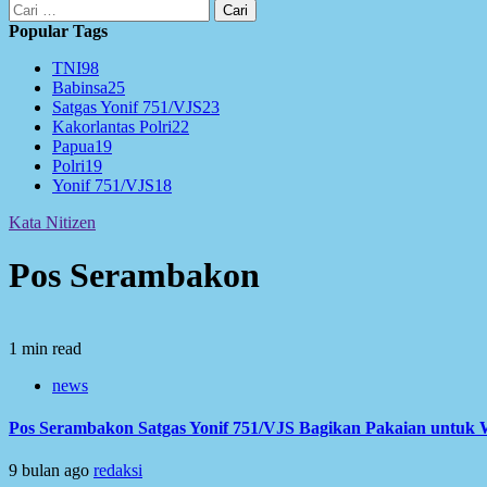
Cari
untuk:
Popular Tags
TNI
98
Babinsa
25
Satgas Yonif 751/VJS
23
Kakorlantas Polri
22
Papua
19
Polri
19
Yonif 751/VJS
18
Kata Nitizen
Pos Serambakon
1 min read
news
Pos Serambakon Satgas Yonif 751/VJS Bagikan Pakaian un
9 bulan ago
redaksi