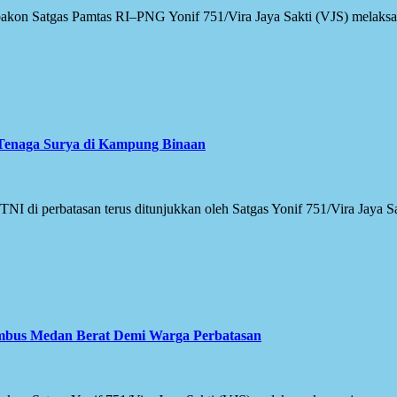
kon Satgas Pamtas RI–PNG Yonif 751/Vira Jaya Sakti (VJS) melaksan
 Tenaga Surya di Kampung Binaan
di perbatasan terus ditunjukkan oleh Satgas Yonif 751/Vira Jaya Sakti
mbus Medan Berat Demi Warga Perbatasan