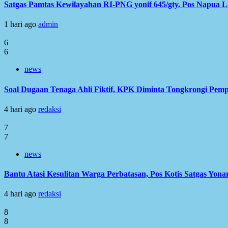
Satgas Pamtas Kewilayahan RI-PNG yonif 645/gty. Pos Napua 
1 hari ago
admin
6
6
news
Soal Dugaan Tenaga Ahli Fiktif, KPK Diminta Tongkrongi Pem
4 hari ago
redaksi
7
7
news
Bantu Atasi Kesulitan Warga Perbatasan, Pos Kotis Satgas Yonar
4 hari ago
redaksi
8
8