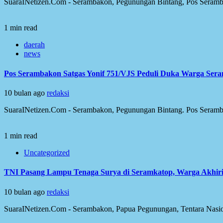
SuaraINetizen.Com - Serambakon, Pegunungan Bintang, Pos Serambak
1 min read
daerah
news
Pos Serambakon Satgas Yonif 751/VJS Peduli Duka Warga Sera
10 bulan ago
redaksi
SuaraINetizen.Com - Serambakon, Pegunungan Bintang. Pos Seramba
1 min read
Uncategorized
TNI Pasang Lampu Tenaga Surya di Seramkatop, Warga Akhir
10 bulan ago
redaksi
SuaraINetizen.Com - Serambakon, Papua Pegunungan, Tentara Nasion