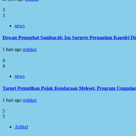
3
3
news
Dewan Penasehat Sambar.id: Isu Surpres Pergantian Kapolri D
1 hari ago
redaksi
4
4
news
Target Pemutihan Pajak Kendaraan Meleset, Program Unggulan
1 hari ago
redaksi
5
5
Artikel