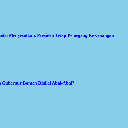
inilai Menyesatkan, Presiden Tetap Pemegang Kewenangan
 Gubernur Banten Dinilai Abal-Abal?