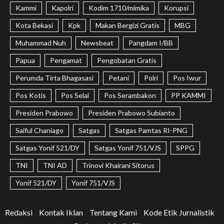
Kammi
Kapolri
Kodim 1710/mimika
Korupsi
Kota Bekasi
Kpk
Makan Bergizi Gratis
MBG
Muhammad Nuh
Newsbeat
Pangdam I/BB
Papua
Pengamat
Pengobatan Gratis
Perumda Tirta Bhagasasi
Petani
Polri
Pos Iwur
Pos Kotis
Pos Selal
Pos Serambakon
PP KAMMI
Presiden Prabowo
Presiden Prabowo Subianto
Saiful Chaniago
Satgas
Satgas Pamtas RI-PNG
Satgas Yonif 521/DY
Satgas Yonif 751/VJS
SPPG
TNI
TNI AD
Trinovi Khairani Sitorus
Yonif 521/DY
Yonif 751/VJS
Redaksi
Kontak Iklan
Tentang Kami
Kode Etik Jurnalistik