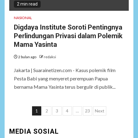
2 min read
NASIONAL
Digdaya Institute Soroti Pentingnya
Perlindungan Privasi dalam Polemik
Mama Yasinta
2 bulan ago
redaksi
Jakarta | Suarainetizen.com - Kasus polemik film
Pesta Babi yang menyeret perempuan Papua
bernama Mama Yasinta terus bergulir di publik...
Paginasi
1
2
3
4
…
23
Next
pos
MEDIA SOSIAL