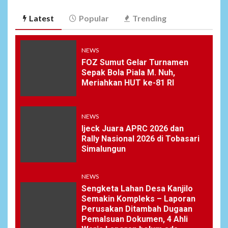
Latest
Popular
Trending
NEWS
FOZ Sumut Gelar Turnamen
Sepak Bola Piala M. Nuh,
Meriahkan HUT ke-81 RI
NEWS
Ijeck Juara APRC 2026 dan
Rally Nasional 2026 di Tobasari
Simalungun
NEWS
Sengketa Lahan Desa Kanjilo
Semakin Kompleks – Laporan
Perusakan Ditambah Dugaan
Pemalsuan Dokumen, 4 Ahli