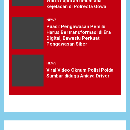
Waris Laporan belum ada
kejelasan di Polresta Gowa
NEWS
Puadi: Pengawasan Pemilu
Harus Bertransformasi di Era
Digital, Bawaslu Perkuat
Pengawasan Siber
NEWS
Viral Video Oknum Polisi Polda
Sumbar diduga Aniaya Driver