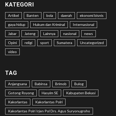
KATEGORI
Artikel
Banten
bola
daerah
ekonomi bisnis
gaya hidup
Hukum dan Kriminal
Internasional
Jabar
Jateng
Lainnya
nasional
news
Opini
religi
sport
Sumatera
Uncategorized
video
TAG
Anjangsana
Babinsa
Brimob
Bulog
Gotong Royong
Hasyim SE
Kabupaten Bekasi
Kakorlantas
Kakorlantas Polri
Kakorlantas Polri Irjen Pol Drs. Agus Suryonugroho