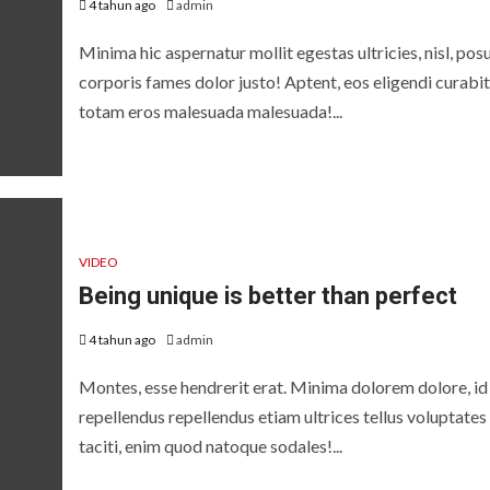
4 tahun ago
admin
Minima hic aspernatur mollit egestas ultricies, nisl, pos
corporis fames dolor justo! Aptent, eos eligendi curabi
totam eros malesuada malesuada!...
VIDEO
Being unique is better than perfect
4 tahun ago
admin
Montes, esse hendrerit erat. Minima dolorem dolore, id
repellendus repellendus etiam ultrices tellus voluptates
taciti, enim quod natoque sodales!...