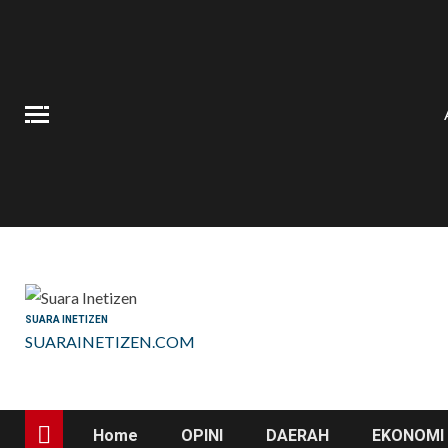
Skip
to
content
SUARA INETIZEN
SUARAINETIZEN.COM
Home
OPINI
DAERAH
EKONOMI 