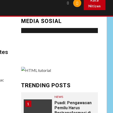
Kata
Nitizen
MEDIA SOSIAL
Social menu is not set. You need to create
menu and assign it to Social Menu on Menu
ates
Settings.
 ac
TRENDING POSTS
NEWS
Puadi: Pengawasan
1
Pemilu Harus
Bertransformasi di