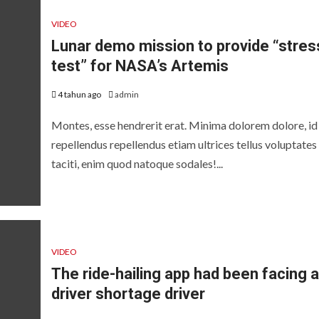
VIDEO
Lunar demo mission to provide “stres
test” for NASA’s Artemis
4 tahun ago
admin
Montes, esse hendrerit erat. Minima dolorem dolore, id
repellendus repellendus etiam ultrices tellus voluptates
taciti, enim quod natoque sodales!...
VIDEO
The ride-hailing app had been facing a
driver shortage driver