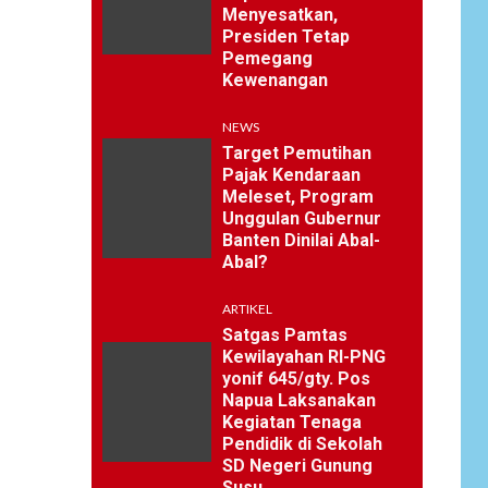
Menyesatkan,
Presiden Tetap
Pemegang
Kewenangan
NEWS
Target Pemutihan
Pajak Kendaraan
Meleset, Program
Unggulan Gubernur
Banten Dinilai Abal-
Abal?
ARTIKEL
Satgas Pamtas
Kewilayahan RI-PNG
yonif 645/gty. Pos
Napua Laksanakan
Kegiatan Tenaga
Pendidik di Sekolah
SD Negeri Gunung
Susu