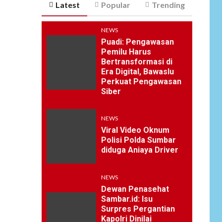
Latest
Popular
Trending
NEWS
Puadi: Pengawasan
Pemilu Harus
Bertransformasi di
Era Digital, Bawaslu
Perkuat Pengawasan
Siber
NEWS
Viral Video Oknum
Polisi Polda Sumbar
diduga Aniaya Driver
NEWS
Dewan Penasehat
Sambar.id: Isu
Surpres Pergantian
Kapolri Dinilai