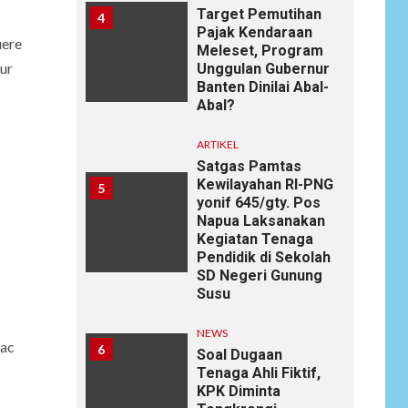
Target Pemutihan
4
Pajak Kendaraan
uere
Meleset, Program
tur
Unggulan Gubernur
Banten Dinilai Abal-
Abal?
ARTIKEL
Satgas Pamtas
Kewilayahan RI-PNG
5
yonif 645/gty. Pos
Napua Laksanakan
Kegiatan Tenaga
Pendidik di Sekolah
SD Negeri Gunung
Susu
NEWS
 ac
6
Soal Dugaan
Tenaga Ahli Fiktif,
KPK Diminta