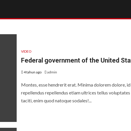
VIDEO
Federal government of the United St
4 tahun ago
admin
Montes, esse hendrerit erat. Minima dolorem dolore, id
repellendus repellendus etiam ultrices tellus voluptates
taciti, enim quod natoque sodales!...