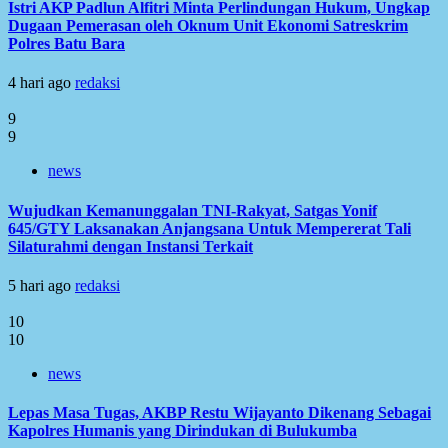
Istri AKP Padlun Alfitri Minta Perlindungan Hukum, Ungkap
Dugaan Pemerasan oleh Oknum Unit Ekonomi Satreskrim
Polres Batu Bara
4 hari ago
redaksi
9
9
news
Wujudkan Kemanunggalan TNI-Rakyat, Satgas Yonif
645/GTY Laksanakan Anjangsana Untuk Mempererat Tali
Silaturahmi dengan Instansi Terkait
5 hari ago
redaksi
10
10
news
Lepas Masa Tugas, AKBP Restu Wijayanto Dikenang Sebagai
Kapolres Humanis yang Dirindukan di Bulukumba