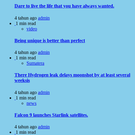
Dare to live the life that you have always wanted.
4 tahun ago
admin
1 min read
video
Being unique is better than perfect
4 tahun ago
admin
1 min read
Sumatera
There Hydrogen leak delays moonshot by at least several
weeksis
4 tahun ago
admin
1 min read
news
Falcon 9 launches Starlink satellites.
4 tahun ago
admin
1 min read