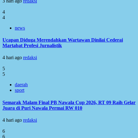
3 hari ago
redaksi
4
4
news
Ucapan Diduga Merendahkan Wartawan Dinilai Cederai
Martabat Profesi Jurnalistik
4 hari ago
redaksi
5
5
daerah
sport
Semarak Malam Final PB Nawala Cup 2026, RT 09 Raih Gelar
Juara di Puri Nawala Permai RW 010
4 hari ago
redaksi
6
6