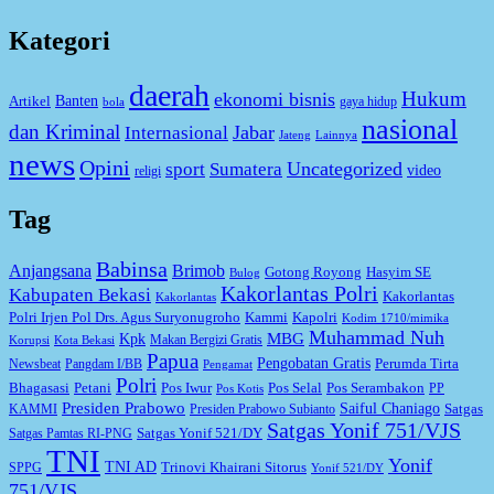
Kategori
daerah
Hukum
ekonomi bisnis
Artikel
Banten
gaya hidup
bola
nasional
dan Kriminal
Jabar
Internasional
Jateng
Lainnya
news
Opini
Uncategorized
sport
Sumatera
video
religi
Tag
Babinsa
Anjangsana
Brimob
Gotong Royong
Hasyim SE
Bulog
Kakorlantas Polri
Kabupaten Bekasi
Kakorlantas
Kakorlantas
Kapolri
Polri Irjen Pol Drs. Agus Suryonugroho
Kammi
Kodim 1710/mimika
Muhammad Nuh
MBG
Kpk
Makan Bergizi Gratis
Korupsi
Kota Bekasi
Papua
Pengobatan Gratis
Perumda Tirta
Newsbeat
Pangdam I/BB
Pengamat
Polri
Bhagasasi
Petani
Pos Iwur
Pos Selal
Pos Serambakon
PP
Pos Kotis
Presiden Prabowo
Saiful Chaniago
Satgas
KAMMI
Presiden Prabowo Subianto
Satgas Yonif 751/VJS
Satgas Yonif 521/DY
Satgas Pamtas RI-PNG
TNI
Yonif
TNI AD
Trinovi Khairani Sitorus
SPPG
Yonif 521/DY
751/VJS