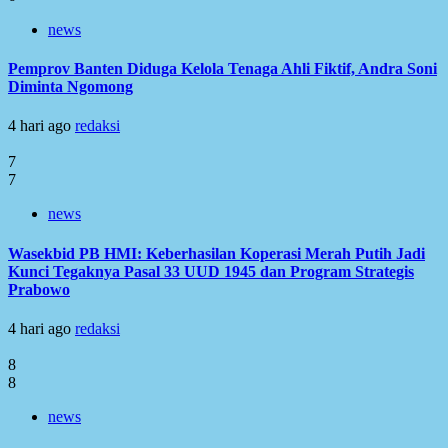
news
Pemprov Banten Diduga Kelola Tenaga Ahli Fiktif, Andra Soni
Diminta Ngomong
4 hari ago
redaksi
7
7
news
Wasekbid PB HMI: Keberhasilan Koperasi Merah Putih Jadi
Kunci Tegaknya Pasal 33 UUD 1945 dan Program Strategis
Prabowo
4 hari ago
redaksi
8
8
news