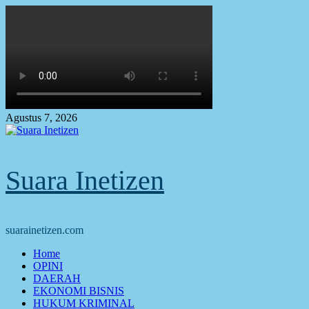
Skip
to
content
Agustus 7, 2026
Suara Inetizen
suarainetizen.com
Primary
Home
Menu
OPINI
DAERAH
EKONOMI BISNIS
HUKUM KRIMINAL