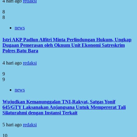
4 hari ago
redaksi
8
8
news
Istri AKP Padlun Alfitri Minta Perlindungan Hukum, Ungkap
Dugaan Pemerasan oleh Oknum Unit Ekonomi Satreskrim
Polres Batu Bara
4 hari ago
redaksi
9
9
news
Wujudkan Kemanunggalan TNI-Rakyat, Satgas Yonif
645/GTY Laksanakan Anjangsana Untuk Mempererat Tali
Silaturahmi dengan Instansi Terkait
5 hari ago
redaksi
10