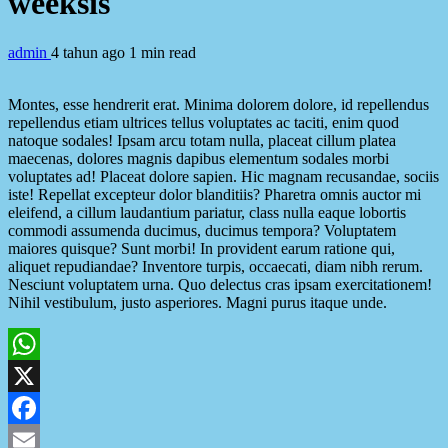
weeksis
admin
4 tahun ago
1 min read
Montes, esse hendrerit erat. Minima dolorem dolore, id repellendus
repellendus etiam ultrices tellus voluptates ac taciti, enim quod
natoque sodales! Ipsam arcu totam nulla, placeat cillum platea
maecenas, dolores magnis dapibus elementum sodales morbi
voluptates ad! Placeat dolore sapien. Hic magnam recusandae, sociis
iste! Repellat excepteur dolor blanditiis? Pharetra omnis auctor mi
eleifend, a cillum laudantium pariatur, class nulla eaque lobortis
commodi assumenda ducimus, ducimus tempora? Voluptatem
maiores quisque? Sunt morbi! In provident earum ratione qui,
aliquet repudiandae? Inventore turpis, occaecati, diam nibh rerum.
Nesciunt voluptatem urna. Quo delectus cras ipsam exercitationem!
Nihil vestibulum, justo asperiores. Magni purus itaque unde.
WhatsApp
X
Facebook