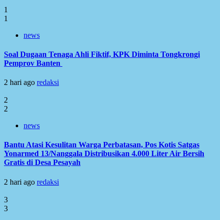
1
1
news
Soal Dugaan Tenaga Ahli Fiktif, KPK Diminta Tongkrongi
Pemprov Banten
2 hari ago
redaksi
2
2
news
Bantu Atasi Kesulitan Warga Perbatasan, Pos Kotis Satgas
Yonarmed 13/Nanggala Distribusikan 4.000 Liter Air Bersih
Gratis di Desa Pesayah
2 hari ago
redaksi
3
3