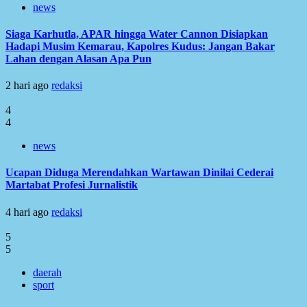
news
Siaga Karhutla, APAR hingga Water Cannon Disiapkan
Hadapi Musim Kemarau, Kapolres Kudus: Jangan Bakar
Lahan dengan Alasan Apa Pun
2 hari ago
redaksi
4
4
news
Ucapan Diduga Merendahkan Wartawan Dinilai Cederai
Martabat Profesi Jurnalistik
4 hari ago
redaksi
5
5
daerah
sport