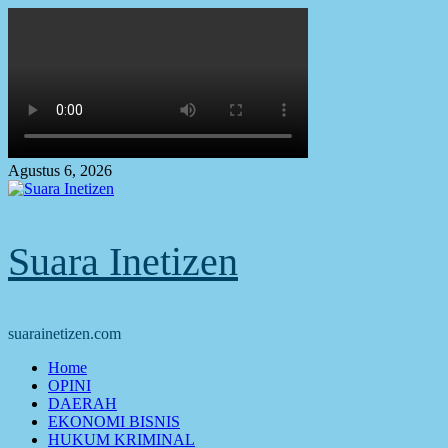
Skip
to
content
Agustus 6, 2026
Suara Inetizen
suarainetizen.com
Primary
Home
Menu
OPINI
DAERAH
EKONOMI BISNIS
HUKUM KRIMINAL