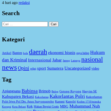
4 hari ago
redaksi
Search
Cari
untuk:
Kategori
daerah
Hukum
ekonomi bisnis
Artikel
Banten
gaya hidup
bola
nasional
dan Kriminal
Jabar
Internasional
Jateng
Lainnya
news
Opini
Uncategorized
sport
Sumatera
video
religi
Tag
Babinsa
Anjangsana
Brimob
Gotong Royong
Hasyim SE
Bulog
Kakorlantas Polri
Kabupaten Bekasi
Kakorlantas
Kakorlantas
Kapolri
Polri Irjen Pol Drs. Agus Suryonugroho
Kammi
Kodim 1710/mimika
Muhammad Nuh
MBG
Kpk
Makan Bergizi Gratis
Korupsi
Kota Bekasi