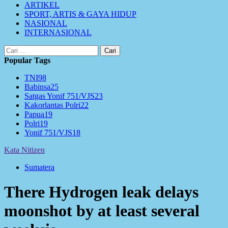
ARTIKEL
SPORT, ARTIS & GAYA HIDUP
NASIONAL
INTERNASIONAL
Cari
untuk:
Popular Tags
TNI
98
Babinsa
25
Satgas Yonif 751/VJS
23
Kakorlantas Polri
22
Papua
19
Polri
19
Yonif 751/VJS
18
Kata Nitizen
Sumatera
There Hydrogen leak delays
moonshot by at least several