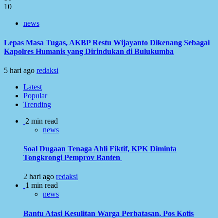
10
news
Lepas Masa Tugas, AKBP Restu Wijayanto Dikenang Sebagai
Kapolres Humanis yang Dirindukan di Bulukumba
5 hari ago
redaksi
Latest
Popular
Trending
2 min read
news
Soal Dugaan Tenaga Ahli Fiktif, KPK Diminta
Tongkrongi Pemprov Banten
2 hari ago
redaksi
1 min read
news
Bantu Atasi Kesulitan Warga Perbatasan, Pos Kotis