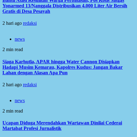
Bantu Atasi Kesulitan Warga Perbatasan, Pos Kotis Satgas
Yonarmed 13/Nanggala Distribusikan 4.000 Liter Air Bersih
Gratis di Desa Pesayah
2 hari ago
redaksi
news
2 min read
Siaga Karhutla, APAR hingga Water Cannon Disiapkan
Hadapi Musim Kemarau, Kapolres Kudus: Jangan Bakar
Lahan dengan Alasan Apa Pun
2 hari ago
redaksi
news
2 min read
Ucapan Diduga Merendahkan Wartawan Dinilai Cederai
Martabat Profesi Jurnalistik