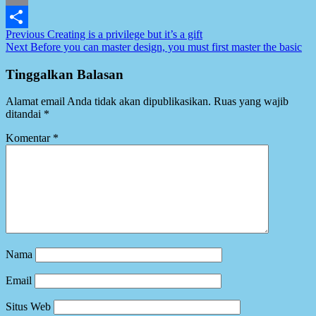
Email
Post
Previous
Creating is a privilege but it’s a gift
Share
Next
Before you can master design, you must first master the basic
navigation
Tinggalkan Balasan
Alamat email Anda tidak akan dipublikasikan.
Ruas yang wajib
ditandai
*
Komentar
*
Nama
Email
Situs Web