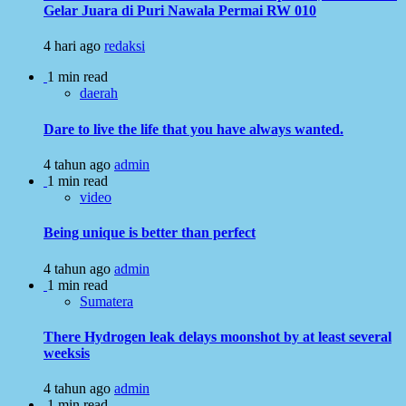
Gelar Juara di Puri Nawala Permai RW 010
4 hari ago
redaksi
1 min read
daerah
Dare to live the life that you have always wanted.
4 tahun ago
admin
1 min read
video
Being unique is better than perfect
4 tahun ago
admin
1 min read
Sumatera
There Hydrogen leak delays moonshot by at least several
weeksis
4 tahun ago
admin
1 min read