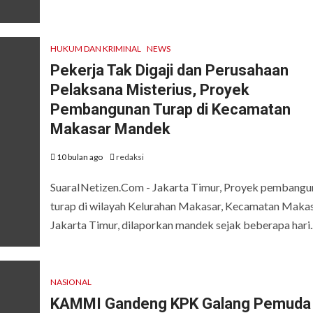
HUKUM DAN KRIMINAL
NEWS
Pekerja Tak Digaji dan Perusahaan
Pelaksana Misterius, Proyek
Pembangunan Turap di Kecamatan
Makasar Mandek
10 bulan ago
redaksi
SuaraINetizen.Com - Jakarta Timur, Proyek pembangu
turap di wilayah Kelurahan Makasar, Kecamatan Makas
Jakarta Timur, dilaporkan mandek sejak beberapa hari..
NASIONAL
KAMMI Gandeng KPK Galang Pemuda