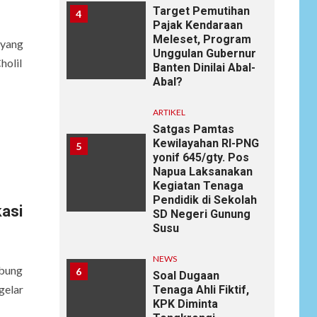
Target Pemutihan
4
Pajak Kendaraan
Meleset, Program
 yang
Unggulan Gubernur
holil
Banten Dinilai Abal-
Abal?
ARTIKEL
Satgas Pamtas
Kewilayahan RI-PNG
5
yonif 645/gty. Pos
Napua Laksanakan
Kegiatan Tenaga
Pendidik di Sekolah
asi
SD Negeri Gunung
Susu
NEWS
abung
6
Soal Dugaan
gelar
Tenaga Ahli Fiktif,
KPK Diminta