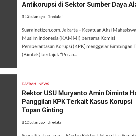
Antikorupsi di Sektor Sumber Daya A
10 bulan ago
redaksi
SuaraInetizen.com, Jakarta – Kesatuan Aksi Mahasisw
Muslim Indonesia (KAMMI) bersama Komisi
Pemberantasan Korupsi (KPK) menggelar Bimbingan T
(Bimtek) bertajuk “Peran...
DAERAH
NEWS
Rektor USU Muryanto Amin Diminta Ha
Panggilan KPK Terkait Kasus Korupsi
Topan Ginting
12 bulan ago
redaksi
SuaraINetizen.com – Medan Rektor Universitas Sumat