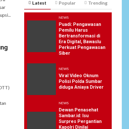
Latest
Popular
Trending
sar
si...
NEWS
Puadi: Pengawasan
Pemilu Harus
Bertransformasi di
Era Digital, Bawaslu
ung
Perkuat Pengawasan
Siber
NEWS
Viral Video Oknum
Polisi Polda Sumbar
diduga Aniaya Driver
(OTT)
tan
NEWS
Dewan Penasehat
Sambar.id: Isu
Surpres Pergantian
Kapolri Dinilai