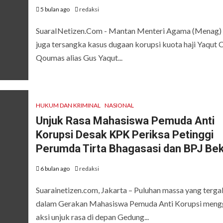
5 bulan ago
redaksi
SuaraINetizen.Com - Mantan Menteri Agama (Menag)
juga tersangka kasus dugaan korupsi kuota haji Yaqut C
Qoumas alias Gus Yaqut...
HUKUM DAN KRIMINAL
NASIONAL
Unjuk Rasa Mahasiswa Pemuda Anti
Korupsi Desak KPK Periksa Petinggi
Perumda Tirta Bhagasasi dan BPJ Bek
6 bulan ago
redaksi
Suarainetizen.com, Jakarta – Puluhan massa yang terg
dalam Gerakan Mahasiswa Pemuda Anti Korupsi meng
aksi unjuk rasa di depan Gedung...