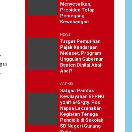
Menyesatkan,
Presiden Tetap
Pemegang
Kewenangan
NEWS
Target Pemutihan
Pajak Kendaraan
Meleset, Program
n
Unggulan Gubernur
ngan
Banten Dinilai Abal-
Abal?
.
ARTIKEL
Satgas Pamtas
Kewilayahan RI-PNG
yonif 645/gty. Pos
Napua Laksanakan
Kegiatan Tenaga
Pendidik di Sekolah
SD Negeri Gunung
Susu