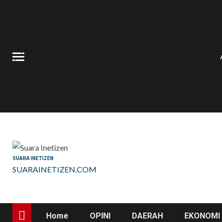
Skip
to
content
SUARA INETIZEN
SUARAINETIZEN.COM
Home
OPINI
DAERAH
EKONOMI 