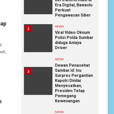
Era Digital, Bawaslu
Perkuat
Pengawasan Siber
uap
NEWS
2
Viral Video Oknum
Polisi Polda Sumbar
diduga Aniaya
i
Driver
edi,
NEWS
Dewan Penasehat
Sambar.id: Isu
3
Surpres Pergantian
Kapolri Dinilai
Menyesatkan,
Presiden Tetap
Pemegang
n
Kewenangan
NEWS