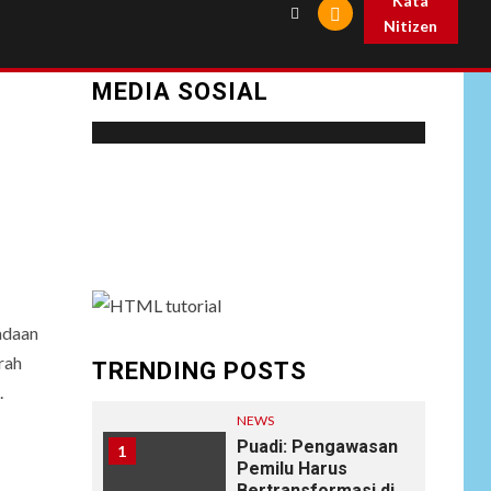
Kata
Nitizen
MEDIA SOSIAL
Social menu is not set. You need to create
menu and assign it to Social Menu on Menu
Settings.
adaan
rah
TRENDING POSTS
.
NEWS
Puadi: Pengawasan
1
Pemilu Harus
Bertransformasi di