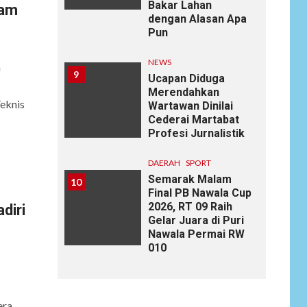
Bakar Lahan
lam
dengan Alasan Apa
Pun
NEWS
a
9
Ucapan Diduga
Merendahkan
eknis
Wartawan Dinilai
Cederai Martabat
Profesi Jurnalistik
DAERAH
SPORT
Semarak Malam
10
Final PB Nawala Cup
2026, RT 09 Raih
diri
Gelar Juara di Puri
Nawala Permai RW
010
era