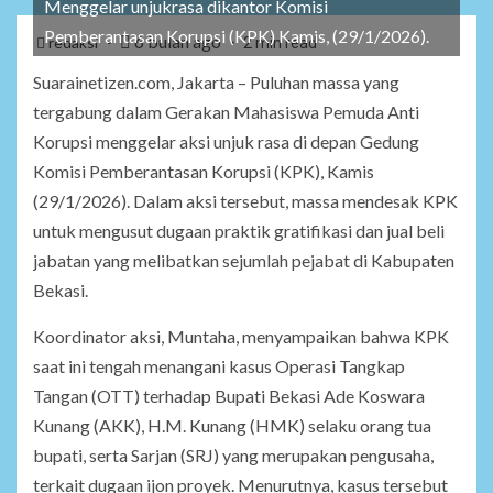
Menggelar unjukrasa dikantor Komisi
Pemberantasan Korupsi (KPK) Kamis, (29/1/2026).
6 bulan ago
redaksi
2 min read
Suarainetizen.com, Jakarta – Puluhan massa yang
tergabung dalam Gerakan Mahasiswa Pemuda Anti
Korupsi menggelar aksi unjuk rasa di depan Gedung
Komisi Pemberantasan Korupsi (KPK), Kamis
(29/1/2026). Dalam aksi tersebut, massa mendesak KPK
untuk mengusut dugaan praktik gratifikasi dan jual beli
jabatan yang melibatkan sejumlah pejabat di Kabupaten
Bekasi.
Koordinator aksi, Muntaha, menyampaikan bahwa KPK
saat ini tengah menangani kasus Operasi Tangkap
Tangan (OTT) terhadap Bupati Bekasi Ade Koswara
Kunang (AKK), H.M. Kunang (HMK) selaku orang tua
bupati, serta Sarjan (SRJ) yang merupakan pengusaha,
terkait dugaan ijon proyek. Menurutnya, kasus tersebut