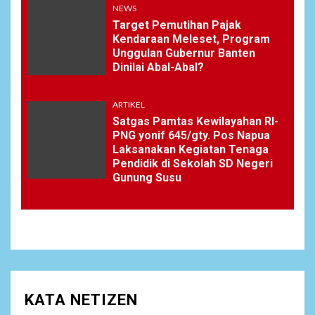
NEWS
Target Pemutihan Pajak
Kendaraan Meleset, Program
Unggulan Gubernur Banten
Dinilai Abal-Abal?
ARTIKEL
Satgas Pamtas Kewilayahan RI-
PNG yonif 645/gty. Pos Napua
Laksanakan Kegiatan Tenaga
Pendidik di Sekolah SD Negeri
Gunung Susu
KATA NETIZEN