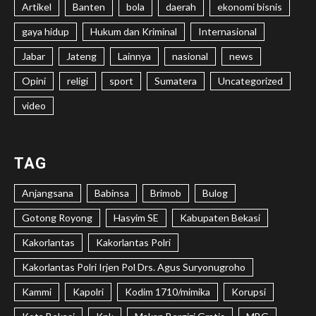
Artikel
Banten
bola
daerah
ekonomi bisnis
gaya hidup
Hukum dan Kriminal
Internasional
Jabar
Jateng
Lainnya
nasional
news
Opini
religi
sport
Sumatera
Uncategorized
video
TAG
Anjangsana
Babinsa
Brimob
Bulog
Gotong Royong
Hasyim SE
Kabupaten Bekasi
Kakorlantas
Kakorlantas Polri
Kakorlantas Polri Irjen Pol Drs. Agus Suryonugroho
Kammi
Kapolri
Kodim 1710/mimika
Korupsi