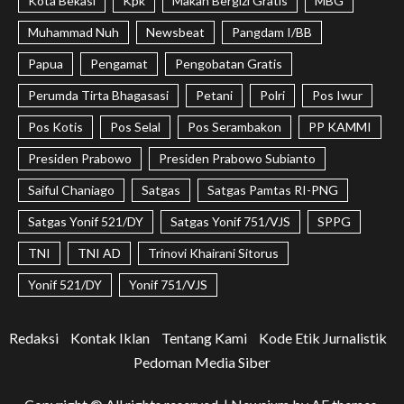
Kota Bekasi
Kpk
Makan Bergizi Gratis
MBG
Muhammad Nuh
Newsbeat
Pangdam I/BB
Papua
Pengamat
Pengobatan Gratis
Perumda Tirta Bhagasasi
Petani
Polri
Pos Iwur
Pos Kotis
Pos Selal
Pos Serambakon
PP KAMMI
Presiden Prabowo
Presiden Prabowo Subianto
Saiful Chaniago
Satgas
Satgas Pamtas RI-PNG
Satgas Yonif 521/DY
Satgas Yonif 751/VJS
SPPG
TNI
TNI AD
Trinovi Khairani Sitorus
Yonif 521/DY
Yonif 751/VJS
Redaksi
Kontak Iklan
Tentang Kami
Kode Etik Jurnalistik
Pedoman Media Siber