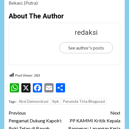
Bekasi. (Putra)
About The Author
redaksi
See author's posts
Post Views:
283
WhatsApp
X
Facebook
Email
Share
Aksi Demonstrasi
Kpk
Perumda Tirta Bhagasasi
Tags:
Post
Previous
Next
navigation
Pengamat Dukung Kapolri:
PP KAMMI Kritik Kepala
Polri Tetap di Bawah
Bappenas: Lapangan Kerja