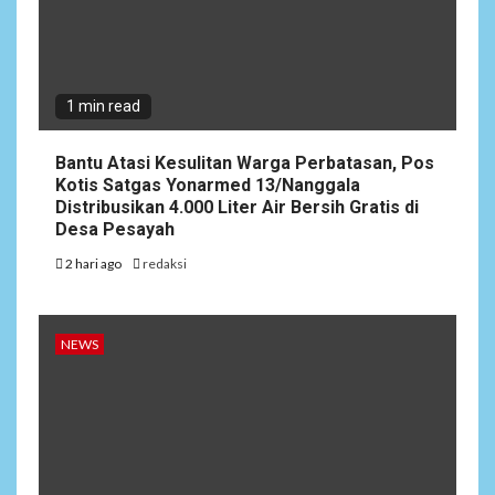
Hadapi Musim Kemarau,
Kapolres Kudus: Jangan
Bakar Lahan dengan Alasan
Apa Pun
1 min read
4
NEWS
Bantu Atasi Kesulitan Warga Perbatasan, Pos
Ucapan Diduga
Kotis Satgas Yonarmed 13/Nanggala
Merendahkan Wartawan
Distribusikan 4.000 Liter Air Bersih Gratis di
Dinilai Cederai Martabat
Desa Pesayah
Profesi Jurnalistik
2 hari ago
redaksi
5
DAERAH
SPORT
Semarak Malam Final PB
NEWS
Nawala Cup 2026, RT 09 Raih
Gelar Juara di Puri Nawala
Permai RW 010