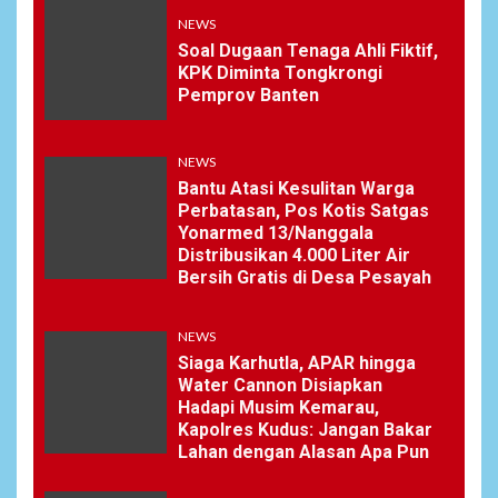
Nawala Cup 2026, RT 09 Raih
NEWS
Gelar Juara di Puri Nawala
Soal Dugaan Tenaga Ahli Fiktif,
Permai RW 010
KPK Diminta Tongkrongi
Pemprov Banten
6
NEWS
Pemprov Banten Diduga
NEWS
Kelola Tenaga Ahli Fiktif,
Bantu Atasi Kesulitan Warga
Andra Soni Diminta
Perbatasan, Pos Kotis Satgas
Ngomong
Yonarmed 13/Nanggala
Distribusikan 4.000 Liter Air
Bersih Gratis di Desa Pesayah
NEWS
7
Wasekbid PB HMI:
NEWS
Keberhasilan Koperasi
Merah Putih Jadi Kunci
Siaga Karhutla, APAR hingga
Tegaknya Pasal 33 UUD
Water Cannon Disiapkan
1945 dan Program Strategis
Hadapi Musim Kemarau,
Prabowo
Kapolres Kudus: Jangan Bakar
Lahan dengan Alasan Apa Pun
NEWS