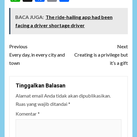
BACA JUGA:
The ride-hailing app had been
facing a driver shortage driver
Post
Previous
Next
navigation
Every day, in every city and
Creating is a privilege but
town
it’s a gift
Tinggalkan Balasan
Alamat email Anda tidak akan dipublikasikan.
Ruas yang wajib ditandai
*
Komentar
*