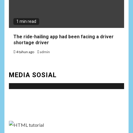
Keberhasilan Koperasi
Merah Putih Jadi Kunci
Tegaknya Pasal 33 UUD
1945 dan Program Strategis
1 min read
Prabowo
The ride-hailing app had been facing a driver
shortage driver
NEWS
8
Istri AKP Padlun Alfitri Minta
4 tahun ago
admin
Perlindungan Hukum,
Ungkap Dugaan Pemerasan
oleh Oknum Unit Ekonomi
MEDIA SOSIAL
Satreskrim Polres Batu Bara
NEWS
Social menu is not set. You need to create menu and
9
Wujudkan Kemanunggalan
TNI-Rakyat, Satgas Yonif
assign it to Social Menu on Menu Settings.
645/GTY Laksanakan
Anjangsana Untuk
Mempererat Tali Silaturahmi
dengan Instansi Terkait