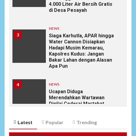
4.000 Liter Air Bersih Gratis
di Desa Pesayah
NEWS
3
Siaga Karhutla, APAR hingga
Water Cannon Disiapkan
Hadapi Musim Kemarau,
Kapolres Kudus: Jangan
Bakar Lahan dengan Alasan
Apa Pun
4
NEWS
Ucapan Diduga
Merendahkan Wartawan
Dinilai Cederai Martabat
Profesi Jurnalistik
Latest
Popular
Trending
5
DAERAH
SPORT
Semarak Malam Final PB