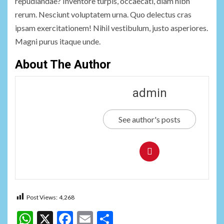
repudiandae? Inventore turpis, occaecati, diam nibh
rerum. Nesciunt voluptatem urna. Quo delectus cras
ipsam exercitationem! Nihil vestibulum, justo asperiores.
Magni purus itaque unde.
About The Author
admin
See author's posts
Post Views:
4,268
WhatsApp
X
Facebook
Email
Share