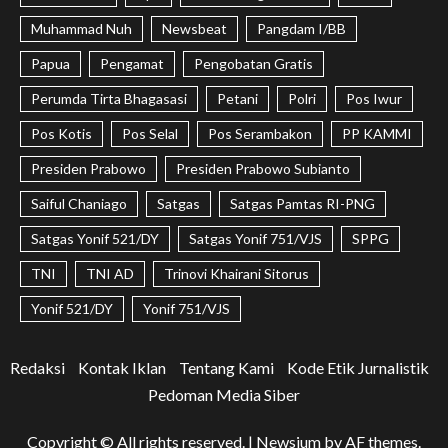
Muhammad Nuh
Newsbeat
Pangdam I/BB
Papua
Pengamat
Pengobatan Gratis
Perumda Tirta Bhagasasi
Petani
Polri
Pos Iwur
Pos Kotis
Pos Selal
Pos Serambakon
PP KAMMI
Presiden Prabowo
Presiden Prabowo Subianto
Saiful Chaniago
Satgas
Satgas Pamtas RI-PNG
Satgas Yonif 521/DY
Satgas Yonif 751/VJS
SPPG
TNI
TNI AD
Trinovi Khairani Sitorus
Yonif 521/DY
Yonif 751/VJS
Redaksi
Kontak Iklan
Tentang Kami
Kode Etik Jurnalistik
Pedoman Media Siber
Copyright © All rights reserved.
|
Newsium
by AF themes.