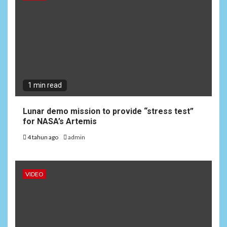
1 min read
Lunar demo mission to provide “stress test”
for NASA’s Artemis
6
NEWS
4 tahun ago
admin
Pemprov Banten Diduga
Kelola Tenaga Ahli Fiktif,
Andra Soni Diminta
VIDEO
Ngomong
NEWS
7
Wasekbid PB HMI: