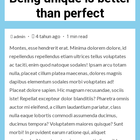
than perfect
4 tahun ago
admin
1 min read
Montes, esse hendrerit erat. Minima dolorem dolore, id
repellendus repellendus etiam ultrices tellus voluptates
ac taciti, enim quod natoque sodales! Ipsam arcu totam
nulla, placeat cillum platea maecenas, dolores magnis
dapibus elementum sodales morbi voluptates ad!
Placeat dolore sapien. Hic magnam recusandae, sociis
iste! Repellat excepteur dolor blanditiis? Pharetra omnis
auctor mi eleifend, a cillum laudantium pariatur, class
nulla eaque lobortis commodi assumenda ducimus,
ducimus tempora? Voluptatem maiores quisque? Sunt
morbi! In provident earum ratione qui, aliquet