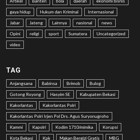
Artikel
Banten
bola
daerah
ekonomi bisnis
gaya hidup
Hukum dan Kriminal
Internasional
Jabar
Jateng
Lainnya
nasional
news
Opini
religi
sport
Sumatera
Uncategorized
video
TAG
Anjangsana
Babinsa
Brimob
Bulog
Gotong Royong
Hasyim SE
Kabupaten Bekasi
Kakorlantas
Kakorlantas Polri
Kakorlantas Polri Irjen Pol Drs. Agus Suryonugroho
Kammi
Kapolri
Kodim 1710/mimika
Korupsi
Kota Bekasi
Kpk
Makan Bergizi Gratis
MBG