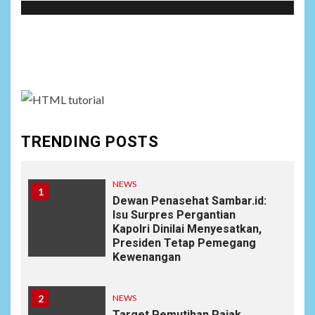
Social menu is not set. You need to create menu and
assign it to Social Menu on Menu Settings.
TRENDING POSTS
NEWS
1
Dewan Penasehat Sambar.id:
Isu Surpres Pergantian
Kapolri Dinilai Menyesatkan,
Presiden Tetap Pemegang
Kewenangan
2
NEWS
Target Pemutihan Pajak