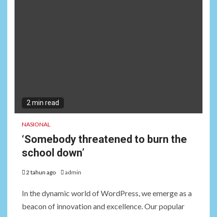
2 min read
NASIONAL
‘Somebody threatened to burn the
school down’
2 tahun ago
admin
In the dynamic world of WordPress, we emerge as a
beacon of innovation and excellence. Our popular