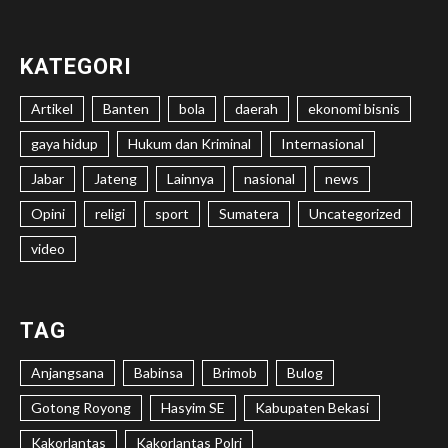
KATEGORI
Artikel
Banten
bola
daerah
ekonomi bisnis
gaya hidup
Hukum dan Kriminal
Internasional
Jabar
Jateng
Lainnya
nasional
news
Opini
religi
sport
Sumatera
Uncategorized
video
TAG
Anjangsana
Babinsa
Brimob
Bulog
Gotong Royong
Hasyim SE
Kabupaten Bekasi
Kakorlantas
Kakorlantas Polri