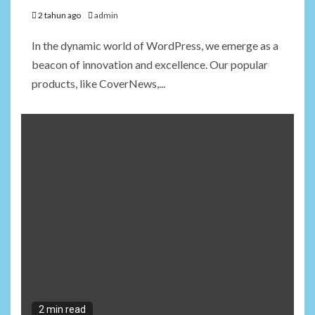
2 tahun ago
admin
In the dynamic world of WordPress, we emerge as a
beacon of innovation and excellence. Our popular
products, like CoverNews,...
2 min read