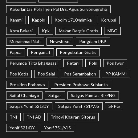
Kakorlantas Polri Irjen Pol Drs. Agus Suryonugroho
Kammi
Kapolri
Kodim 1710/mimika
Korupsi
Kota Bekasi
Kpk
Makan Bergizi Gratis
MBG
Muhammad Nuh
Newsbeat
Pangdam I/BB
Papua
Pengamat
Pengobatan Gratis
Perumda Tirta Bhagasasi
Petani
Polri
Pos Iwur
Pos Kotis
Pos Selal
Pos Serambakon
PP KAMMI
Presiden Prabowo
Presiden Prabowo Subianto
Saiful Chaniago
Satgas
Satgas Pamtas RI-PNG
Satgas Yonif 521/DY
Satgas Yonif 751/VJS
SPPG
TNI
TNI AD
Trinovi Khairani Sitorus
Yonif 521/DY
Yonif 751/VJS