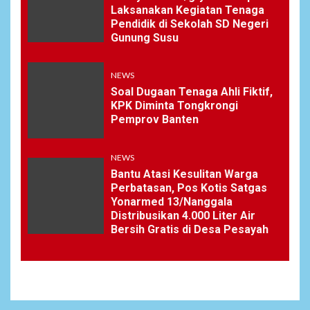
Laksanakan Kegiatan Tenaga
Pendidik di Sekolah SD Negeri
Gunung Susu
NEWS
Soal Dugaan Tenaga Ahli Fiktif,
KPK Diminta Tongkrongi
Pemprov Banten
NEWS
Bantu Atasi Kesulitan Warga
Perbatasan, Pos Kotis Satgas
Yonarmed 13/Nanggala
Distribusikan 4.000 Liter Air
Bersih Gratis di Desa Pesayah