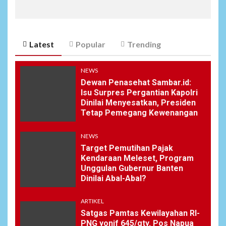
Latest
Popular
Trending
NEWS
Dewan Penasehat Sambar.id:
Isu Surpres Pergantian Kapolri
Dinilai Menyesatkan, Presiden
Tetap Pemegang Kewenangan
NEWS
Target Pemutihan Pajak
Kendaraan Meleset, Program
Unggulan Gubernur Banten
Dinilai Abal-Abal?
ARTIKEL
Satgas Pamtas Kewilayahan RI-
PNG yonif 645/gty. Pos Napua