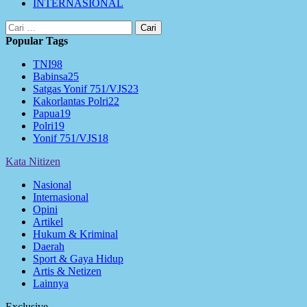
INTERNASIONAL
Cari
untuk:
Popular Tags
TNI
98
Babinsa
25
Satgas Yonif 751/VJS
23
Kakorlantas Polri
22
Papua
19
Polri
19
Yonif 751/VJS
18
Kata Nitizen
Nasional
Internasional
Opini
Artikel
Hukum & Kriminal
Daerah
Sport & Gaya Hidup
Artis & Netizen
Lainnya
Exclusive