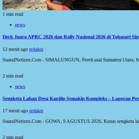
1 min read
news
Ijeck Juara APRC 2026 dan Rally Nasional 2026 di Tobasari S
12 menit ago
redaksi
SuaraINetizen.Com - SIMALUNGUN, Pereli asal Sumatera Utara, Musa 
2 min read
news
Sengketa Lahan Desa Kanjilo Semakin Kompleks – Laporan Per
17 menit ago
redaksi
SuaraINetizen.Com - GOWA, 9 AGUSTUS 2026, Kasus sengketa lahan
2 min read