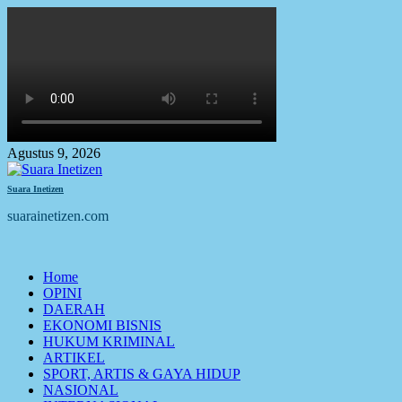
Skip
to
content
Agustus 9, 2026
Suara Inetizen
suarainetizen.com
Primary
Home
Menu
OPINI
DAERAH
EKONOMI BISNIS
HUKUM KRIMINAL
ARTIKEL
SPORT, ARTIS & GAYA HIDUP
NASIONAL