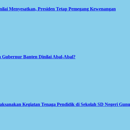
inilai Menyesatkan, Presiden Tetap Pemegang Kewenangan
 Gubernur Banten Dinilai Abal-Abal?
Laksanakan Kegiatan Tenaga Pendidik di Sekolah SD Negeri Gun