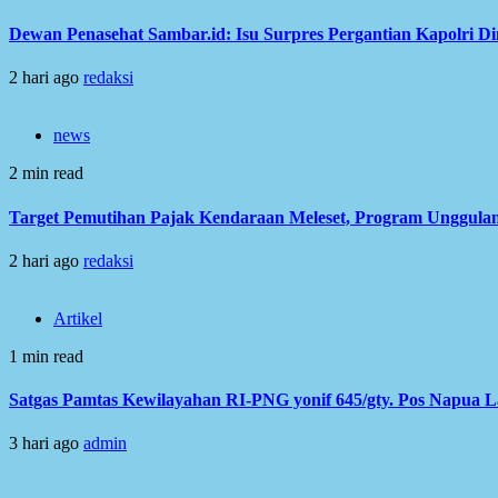
Dewan Penasehat Sambar.id: Isu Surpres Pergantian Kapolri D
2 hari ago
redaksi
news
2 min read
Target Pemutihan Pajak Kendaraan Meleset, Program Unggulan
2 hari ago
redaksi
Artikel
1 min read
Satgas Pamtas Kewilayahan RI-PNG yonif 645/gty. Pos Napua 
3 hari ago
admin