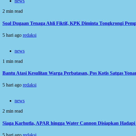
news
2 min read
Soal Dugaan Tenaga Ahli Fiktif, KPK Diminta Tongkrongi Pem
5 hari ago
redaksi
news
1 min read
Bantu Atasi Kesulitan Warga Perbatasan, Pos Kotis Satgas Yonar
5 hari ago
redaksi
news
2 min read
Siaga Karhutla, APAR hingga Water Cannon Disiapkan Hadap
5 hari ago
redaksi