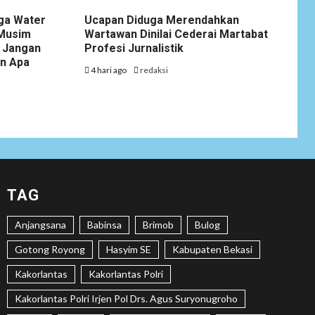
gga Water
Ucapan Diduga Merendahkan
NEWS
 Musim
Wartawan Dinilai Cederai Martabat
1
Soal Dugaan
 Jangan
Profesi Jurnalistik
Tenaga Ahli Fiktif,
an Apa
4 hari ago
redaksi
KPK Diminta
Tongkrongi
Pemprov Banten
NEWS
Bantu Atasi
Kesulitan Warga
Perbatasan, Pos
2
TAG
Kotis Satgas
Yonarmed
13/Nanggala
Anjangsana
Babinsa
Brimob
Bulog
Distribusikan 4.000
Gotong Royong
Hasyim SE
Liter Air Bersih
Kabupaten Bekasi
Gratis di Desa
Kakorlantas
Kakorlantas Polri
Pesayah
Kakorlantas Polri Irjen Pol Drs. Agus Suryonugroho
NEWS