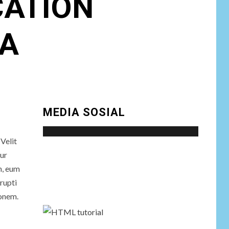
CATION
Putih Jadi Kunci
Tegaknya Pasal 33
UUD 1945 dan
SA
Program Strategis
Prabowo
NEWS
Istri AKP Padlun
Alfitri Minta
8
Perlindungan
MEDIA SOSIAL
Hukum, Ungkap
Dugaan Pemerasan
oleh Oknum Unit
Velit
Ekonomi
Satreskrim Polres
Social menu is not set. You need to create
tur
Batu Bara
menu and assign it to Social Menu on Menu
m, eum
Settings.
rupti
NEWS
ionem.
Wujudkan
Kemanunggalan
9
TNI-Rakyat, Satgas
Yonif 645/GTY