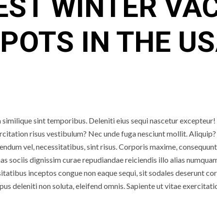
EST WINTER VA
POTS IN THE U
similique sint temporibus. Deleniti eius sequi nascetur excepteur!
itation risus vestibulum? Nec unde fuga nesciunt mollit. Aliquip? 
endum vel, necessitatibus, sint risus. Corporis maxime, consequun
nas sociis dignissim curae repudiandae reiciendis illo alias numqua
itatibus inceptos congue non eaque sequi, sit sodales deserunt cor
pus deleniti non soluta, eleifend omnis. Sapiente ut vitae exercitat