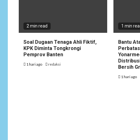
2 min read
1 min re
Soal Dugaan Tenaga Ahli Fiktif,
Bantu At
KPK Diminta Tongkrongi
Perbatas
Pemprov Banten
Yonarme
Distribus
1 hari ago
redaksi
Bersih G
1 hari ago