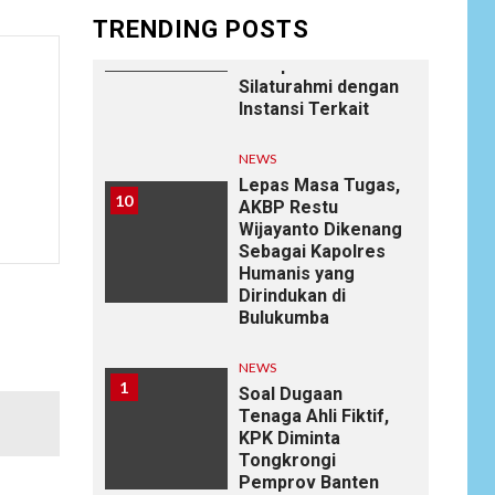
Laksanakan
TRENDING POSTS
Anjangsana Untuk
Mempererat Tali
Silaturahmi dengan
Instansi Terkait
NEWS
Lepas Masa Tugas,
10
AKBP Restu
Wijayanto Dikenang
Sebagai Kapolres
Humanis yang
Dirindukan di
Bulukumba
NEWS
1
Soal Dugaan
Tenaga Ahli Fiktif,
KPK Diminta
Tongkrongi
Pemprov Banten