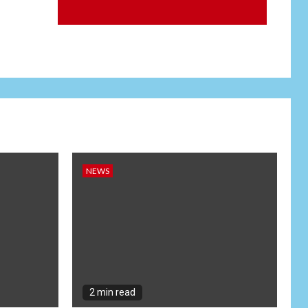
Satreskrim Polres
Batu Bara
NEWS
Wujudkan
Kemanunggalan
9
TNI-Rakyat, Satgas
Yonif 645/GTY
Laksanakan
Anjangsana Untuk
Mempererat Tali
Silaturahmi dengan
NEWS
Instansi Terkait
NEWS
Lepas Masa Tugas,
10
AKBP Restu
Wijayanto Dikenang
Sebagai Kapolres
Humanis yang
Dirindukan di
2 min read
Bulukumba