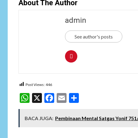
About The Author
admin
See author's posts
Post Views:
446
WhatsApp
X
Facebook
Email
Share
BACA JUGA:
Pembinaan Mental Satgas Yonif 751/V