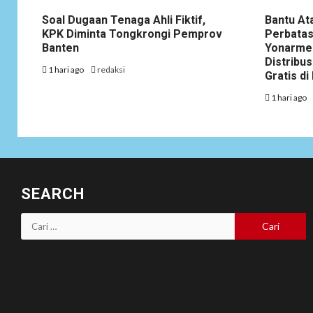
Soal Dugaan Tenaga Ahli Fiktif,
Bantu At
KPK Diminta Tongkrongi Pemprov
Perbatas
Banten
Yonarme
Distribus
1 hari ago
redaksi
Gratis d
1 hari ago
SEARCH
Cari
untuk: