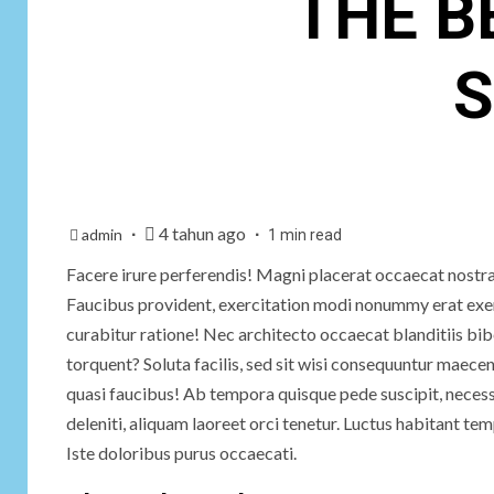
THE B
S
4 tahun ago
admin
1 min read
Facere irure perferendis! Magni placerat occaecat nostra 
Faucibus provident, exercitation modi nonummy erat exerc
curabitur ratione! Nec architecto occaecat blanditiis bib
torquent? Soluta facilis, sed sit wisi consequuntur maece
quasi faucibus! Ab tempora quisque pede suscipit, necess
deleniti, aliquam laoreet orci tenetur. Luctus habitant tem
Iste doloribus purus occaecati.