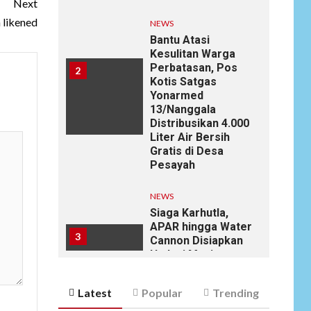
Next
 likened
NEWS
Bantu Atasi
Kesulitan Warga
Perbatasan, Pos
2
Kotis Satgas
Yonarmed
13/Nanggala
Distribusikan 4.000
Liter Air Bersih
Gratis di Desa
Pesayah
NEWS
Siaga Karhutla,
APAR hingga Water
3
Cannon Disiapkan
Hadapi Musim
Kemarau, Kapolres
Kudus: Jangan
Latest
Popular
Trending
Bakar Lahan
dengan Alasan Apa