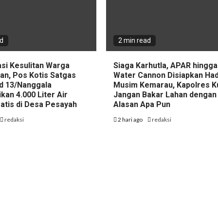
ad
2 min read
asi Kesulitan Warga
Siaga Karhutla, APAR hingga
an, Pos Kotis Satgas
Water Cannon Disiapkan Had
d 13/Nanggala
Musim Kemarau, Kapolres K
ikan 4.000 Liter Air
Jangan Bakar Lahan dengan
ratis di Desa Pesayah
Alasan Apa Pun
redaksi
2 hari ago
redaksi