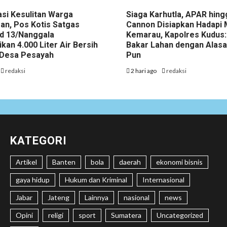
asi Kesulitan Warga
Siaga Karhutla, APAR hin
an, Pos Kotis Satgas
Cannon Disiapkan Hadapi
d 13/Nanggala
Kemarau, Kapolres Kudus:
ikan 4.000 Liter Air Bersih
Bakar Lahan dengan Alas
i Desa Pesayah
Pun
redaksi
2 hari ago
redaksi
KATEGORI
Artikel
Banten
bola
daerah
ekonomi bisnis
gaya hidup
Hukum dan Kriminal
Internasional
Jabar
Jateng
Lainnya
nasional
news
Opini
religi
sport
Sumatera
Uncategorized