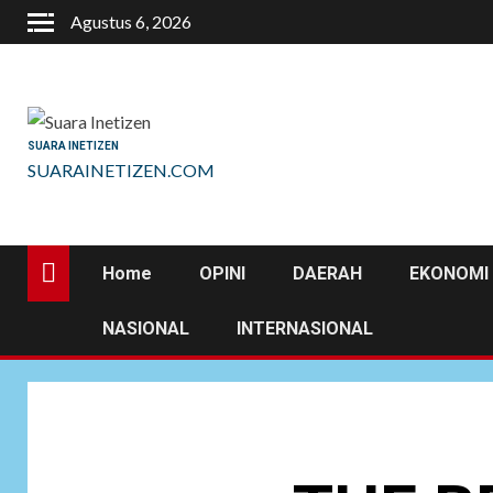
Skip
Agustus 6, 2026
to
content
SUARA INETIZEN
SUARAINETIZEN.COM
Home
OPINI
DAERAH
EKONOMI 
NASIONAL
INTERNASIONAL