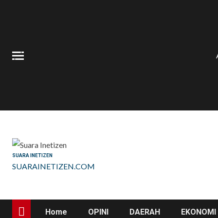
Skip
to
content
SUARA INETIZEN
SUARAINETIZEN.COM
Home
OPINI
DAERAH
EKONOMI 