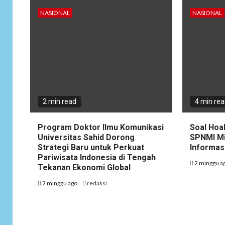
NASIONAL
NASIONAL
2 min read
4 min re
Program Doktor Ilmu Komunikasi
Soal Hoa
Universitas Sahid Dorong
SPNMI Mi
Strategi Baru untuk Perkuat
Informas
Pariwisata Indonesia di Tengah
2 minggu a
Tekanan Ekonomi Global
2 minggu ago
redaksi