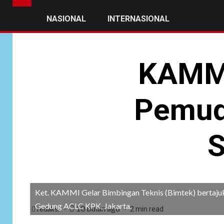
NASIONAL
INTERNASIONAL
KAMMI
Pemuda
S
Ket. KAMMI Gelar Bimbingan Teknis (Bimtek) bertajuk
Gedung ACLC KPK, Jakarta.
10 bulan ago
redaksi
2 min read