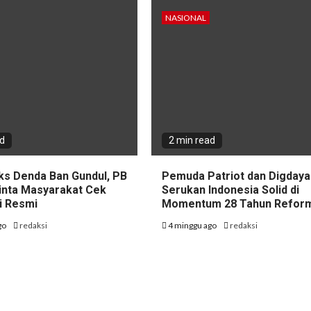
NASIONAL
ad
2 min read
ks Denda Ban Gundul, PB
Pemuda Patriot dan Digdaya
nta Masyarakat Cek
Serukan Indonesia Solid di
i Resmi
Momentum 28 Tahun Refor
go
redaksi
4 minggu ago
redaksi