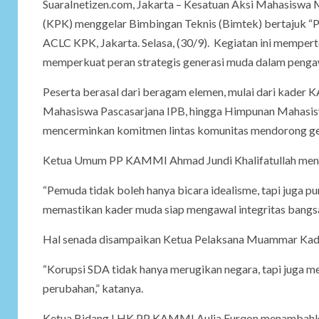
SuaraInetizen.com, Jakarta – Kesatuan Aksi Mahasisw
(KPK) menggelar Bimbingan Teknis (Bimtek) bertajuk “P
ACLC KPK, Jakarta. Selasa, (30/9). Kegiatan ini mempe
memperkuat peran strategis generasi muda dalam penga
Peserta berasal dari beragam elemen, mulai dari kader
Mahasiswa Pascasarjana IPB, hingga Himpunan Mahasi
mencerminkan komitmen lintas komunitas mendorong ger
Ketua Umum PP KAMMI Ahmad Jundi Khalifatullah menega
“Pemuda tidak boleh hanya bicara idealisme, tapi juga 
memastikan kader muda siap mengawal integritas bangsa d
Hal senada disampaikan Ketua Pelaksana Muammar Kadafi
“Korupsi SDA tidak hanya merugikan negara, tapi juga 
perubahan,” katanya.
Ketua Bidang LHK PP KAMMI Aulia Furqon menambahkan,