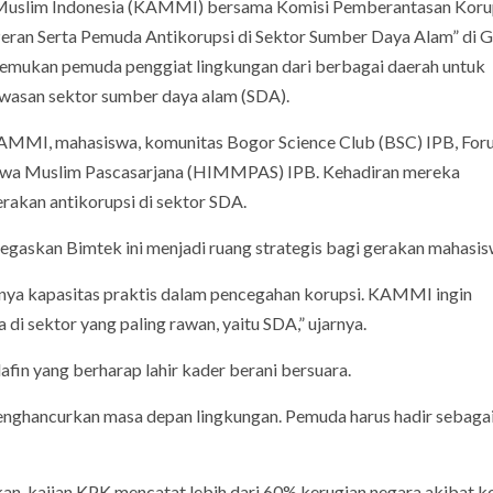
a Muslim Indonesia (KAMMI) bersama Komisi Pemberantasan Koru
eran Serta Pemuda Antikorupsi di Sektor Sumber Daya Alam” di 
rtemukan pemuda penggiat lingkungan dari berbagai daerah untuk
wasan sektor sumber daya alam (SDA).
 KAMMI, mahasiswa, komunitas Bogor Science Club (BSC) IPB, Fo
swa Muslim Pascasarjana (HIMMPAS) IPB. Kehadiran mereka
akan antikorupsi di sektor SDA.
skan Bimtek ini menjadi ruang strategis bagi gerakan mahasis
punya kapasitas praktis dalam pencegahan korupsi. KAMMI ingin
i sektor yang paling rawan, yaitu SDA,” ujarnya.
n yang berharap lahir kader berani bersuara.
menghancurkan masa depan lingkungan. Pemuda harus hadir sebagai
 kajian KPK mencatat lebih dari 60% kerugian negara akibat k