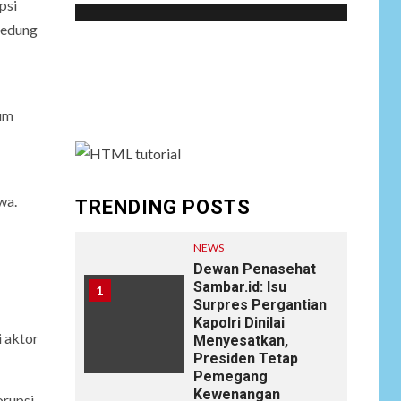
psi
Gedung
Social menu is not set. You need to create
menu and assign it to Social Menu on Menu
Settings.
rum
wa.
TRENDING POSTS
NEWS
Dewan Penasehat
Sambar.id: Isu
1
Surpres Pergantian
Kapolri Dinilai
 aktor
Menyesatkan,
Presiden Tetap
Pemegang
Kewenangan
orupsi