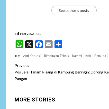
See author's posts
Post Views:
180
WhatsApp
X
Facebook
Email
Share
Anti Korupsi
Bimbingan Teknis
Kammi
Kpk
Pemuda
Tags:
Post
Previous
navigation
Pos Selal Tanam Pisang di Kampung Beringin: Dorong K
Pangan
MORE STORIES