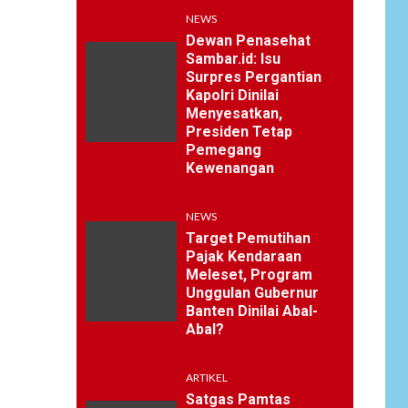
NEWS
Dewan Penasehat
Sambar.id: Isu
Surpres Pergantian
Kapolri Dinilai
Menyesatkan,
Presiden Tetap
Pemegang
Kewenangan
NEWS
Target Pemutihan
Pajak Kendaraan
Meleset, Program
Unggulan Gubernur
Banten Dinilai Abal-
Abal?
ARTIKEL
Satgas Pamtas