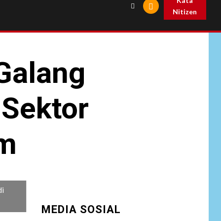
Kata
Nitizen
Galang
 Sektor
am
di
MEDIA SOSIAL