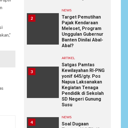
an
NEWS
Target Pemutihan
2
Pajak Kendaraan
si
Meleset, Program
Unggulan Gubernur
akan,”
Banten Dinilai Abal-
Abal?
ARTIKEL
Satgas Pamtas
Kewilayahan RI-PNG
3
yonif 645/gty. Pos
Napua Laksanakan
Kegiatan Tenaga
as
Pendidik di Sekolah
SD Negeri Gunung
Susu
NEWS
4
Soal Dugaan