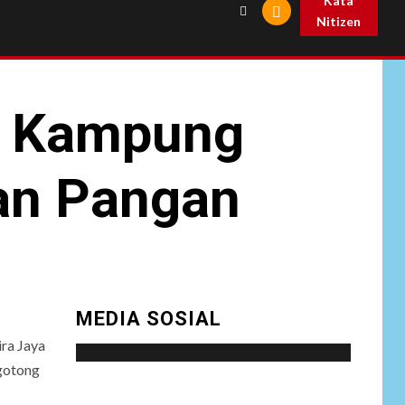
Kata
Nitizen
di Kampung
an Pangan
MEDIA SOSIAL
ira Jaya
gotong
Social menu is not set. You need to create