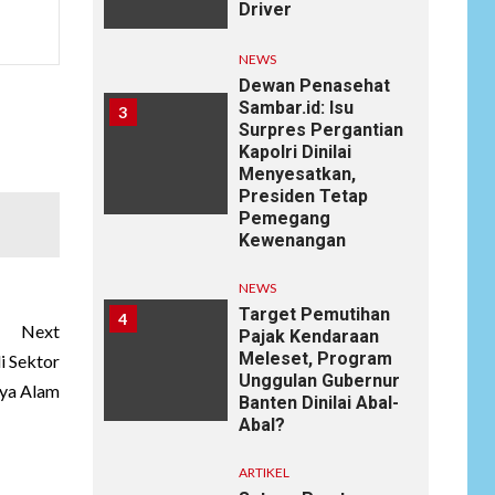
Driver
NEWS
Dewan Penasehat
Sambar.id: Isu
3
Surpres Pergantian
Kapolri Dinilai
Menyesatkan,
Presiden Tetap
Pemegang
Kewenangan
NEWS
Target Pemutihan
4
Next
Pajak Kendaraan
Meleset, Program
 Sektor
Unggulan Gubernur
ya Alam
Banten Dinilai Abal-
Abal?
ARTIKEL