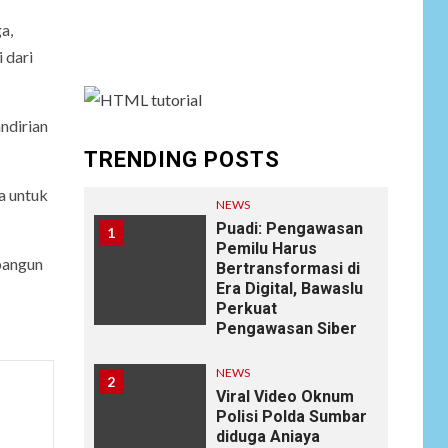
menu and assign it to Social Menu on Menu
a,
Settings.
 dari
ndirian
TRENDING POSTS
a untuk
NEWS
Puadi: Pengawasan
1
Pemilu Harus
bangun
Bertransformasi di
Era Digital, Bawaslu
Perkuat
Pengawasan Siber
NEWS
2
Viral Video Oknum
Polisi Polda Sumbar
diduga Aniaya