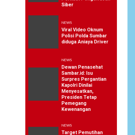
Siber
NEWS
Viral Video Oknum
Polisi Polda Sumbar
diduga Aniaya Driver
NEWS
Dewan Penasehat
Sambar.id: Isu
Surpres Pergantian
Kapolri Dinilai
Menyesatkan,
Presiden Tetap
Pemegang
Kewenangan
NEWS
Target Pemutihan