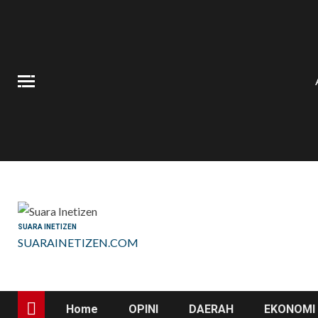
Skip
to
content
SUARA INETIZEN
SUARAINETIZEN.COM
Home
OPINI
DAERAH
EKONOMI 