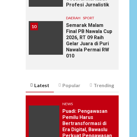
Profesi Jurnalistik
DAERAH
SPORT
Semarak Malam
10
Final PB Nawala Cup
2026, RT 09 Raih
Gelar Juara di Puri
Nawala Permai RW
010
Latest
Popular
Trending
NEWS
Puadi: Pengawasan
Pemilu Harus
Bertransformasi di
Era Digital, Bawaslu
Perkuat Pengawasan