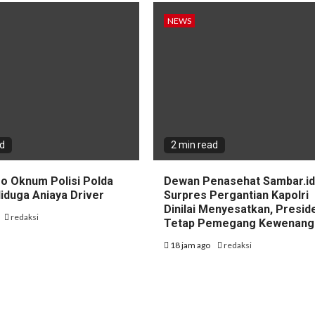
NEWS
ad
2 min read
eo Oknum Polisi Polda
Dewan Penasehat Sambar.id:
iduga Aniaya Driver
Surpres Pergantian Kapolri
Dinilai Menyesatkan, Presid
redaksi
Tetap Pemegang Kewenang
18 jam ago
redaksi