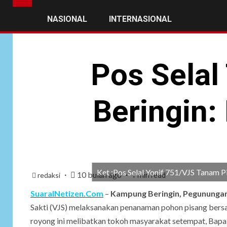
NASIONAL
INTERNASIONAL
Pos Selal
Beringin
Ket :Pos Selal Yonif 751/VJS Tanam 
10 bulan ago
redaksi
1 min read
SuaraINetizen.Com
–
Kampung Beringin, Pegunungan
Sakti (VJS) melaksanakan penanaman pohon pisang bers
royong ini melibatkan tokoh masyarakat setempat, Bapa