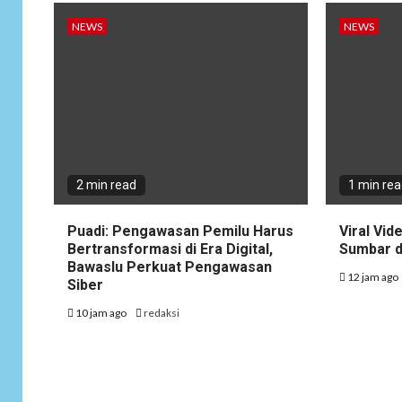
NEWS
NEWS
2 min read
1 min re
Puadi: Pengawasan Pemilu Harus
Viral Vid
Bertransformasi di Era Digital,
Sumbar d
Bawaslu Perkuat Pengawasan
12 jam ago
Siber
10 jam ago
redaksi