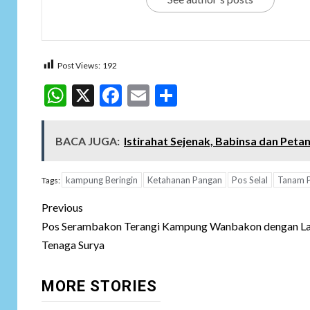
Post Views:
192
WhatsApp
X
Facebook
Email
Share
BACA JUGA:
Istirahat Sejenak, Babinsa dan Peta
kampung Beringin
Ketahanan Pangan
Pos Selal
Tanam P
Tags:
Post
Previous
navigation
Pos Serambakon Terangi Kampung Wanbakon dengan L
Tenaga Surya
MORE STORIES