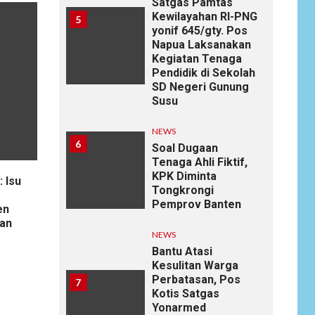
Satgas Pamtas
Kewilayahan RI-PNG
5
yonif 645/gty. Pos
Napua Laksanakan
Kegiatan Tenaga
Pendidik di Sekolah
SD Negeri Gunung
Susu
NEWS
6
Soal Dugaan
Tenaga Ahli Fiktif,
KPK Diminta
 Isu
Tongkrongi
Pemprov Banten
en
an
NEWS
Bantu Atasi
Kesulitan Warga
Perbatasan, Pos
7
Kotis Satgas
Yonarmed