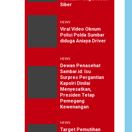
Siber
NEWS
Viral Video Oknum
Polisi Polda Sumbar
diduga Aniaya Driver
NEWS
Dewan Penasehat
Sambar.id: Isu
Surpres Pergantian
Kapolri Dinilai
Menyesatkan,
Presiden Tetap
Pemegang
Kewenangan
NEWS
Target Pemutihan