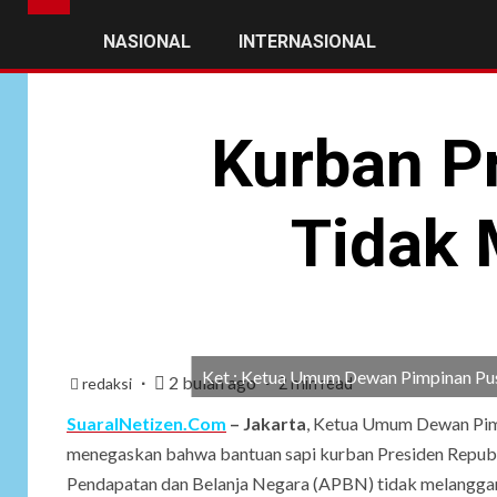
NASIONAL
INTERNASIONAL
Kurban P
Tidak 
Ket : Ketua Umum Dewan Pimpinan Pus
2 bulan ago
redaksi
2 min read
SuaraINetizen.Com
– Jakarta
, Ketua Umum Dewan Pimp
menegaskan bahwa bantuan sapi kurban Presiden Repub
Pendapatan dan Belanja Negara (APBN) tidak melanggar a