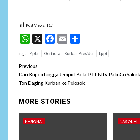
Post Views:
117
WhatsApp
X
Facebook
Email
Share
Apbn
Gerindra
Kurban Presiden
Lppi
Tags:
Post
Previous
navigation
Dari Kupon hingga Jemput Bola, PTPN IV PalmCo Salur
Ton Daging Kurban ke Pelosok
MORE STORIES
NASIONAL
NASIONAL