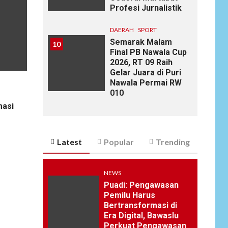
Profesi Jurnalistik
DAERAH
SPORT
Semarak Malam
10
Final PB Nawala Cup
2026, RT 09 Raih
Gelar Juara di Puri
Nawala Permai RW
010
masi
Latest
Popular
Trending
NEWS
Puadi: Pengawasan
Pemilu Harus
Bertransformasi di
Era Digital, Bawaslu
Perkuat Pengawasan