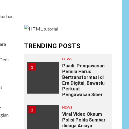
menu and assign it to Social Menu on Menu
Settings.
 kurban
ara
TRENDING POSTS
NEWS
 Dedi
Puadi: Pengawasan
1
Pemilu Harus
Bertransformasi di
Era Digital, Bawaslu
at
Perkuat
Pengawasan Siber
-
NEWS
2
Viral Video Oknum
agian
Polisi Polda Sumbar
diduga Aniaya