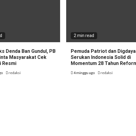
ad
2 min read
ks Denda Ban Gundul, PB
Pemuda Patriot dan Digdaya
nta Masyarakat Cek
Serukan Indonesia Solid di
i Resmi
Momentum 28 Tahun Refor
go
redaksi
4 minggu ago
redaksi