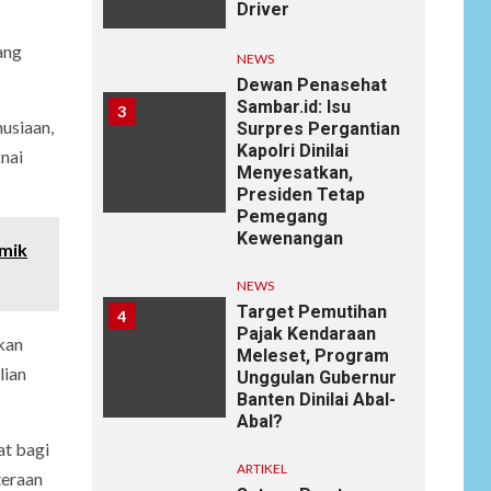
Driver
ang
NEWS
Dewan Penasehat
Sambar.id: Isu
3
usiaan,
Surpres Pergantian
Kapolri Dinilai
nai
Menyesatkan,
Presiden Tetap
Pemegang
Kewenangan
emik
NEWS
Target Pemutihan
4
Pajak Kendaraan
kan
Meleset, Program
lian
Unggulan Gubernur
Banten Dinilai Abal-
Abal?
at bagi
ARTIKEL
teraan