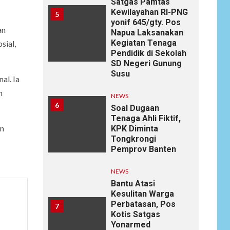
Satgas Pamtas
Kewilayahan RI-PNG
5
yonif 645/gty. Pos
an
Napua Laksanakan
Kegiatan Tenaga
sial,
Pendidik di Sekolah
SD Negeri Gunung
Susu
al. Ia
n
NEWS
6
Soal Dugaan
Tenaga Ahli Fiktif,
en
KPK Diminta
Tongkrongi
Pemprov Banten
NEWS
Bantu Atasi
Kesulitan Warga
Perbatasan, Pos
7
Kotis Satgas
Yonarmed