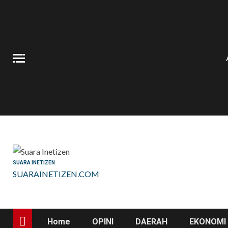
Skip
to
content
SUARA INETIZEN
SUARAINETIZEN.COM
Home
OPINI
DAERAH
EKONOMI 