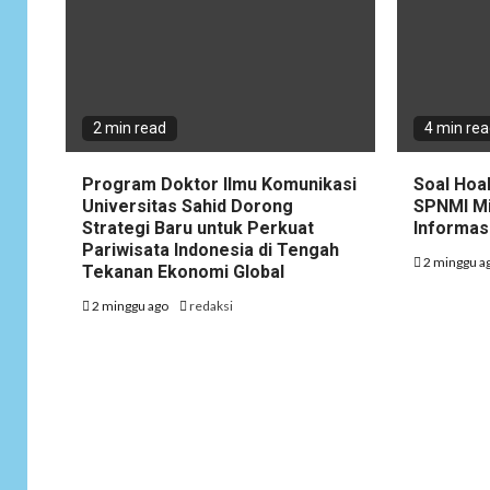
2 min read
4 min re
Program Doktor Ilmu Komunikasi
Soal Hoa
Universitas Sahid Dorong
SPNMI Mi
Strategi Baru untuk Perkuat
Informas
Pariwisata Indonesia di Tengah
2 minggu a
Tekanan Ekonomi Global
2 minggu ago
redaksi