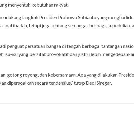
sung menyentuh kebutuhan rakyat.
mendukung langkah Presiden Prabowo Subianto yang menghadirk
a soal ibadah, tetapi juga tentang semangat berbagi, kepedulian so
di penguat persatuan bangsa di tengah berbagai tantangan nasion
 isu-isu yang bersifat provokatif dan justru lebih mengedepanka
raan, gotong royong, dan kebersamaan. Apa yang dilakukan Presid
n dipersoalkan secara tendensius,” tutup Dedi Siregar.