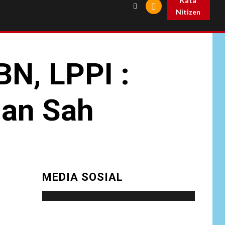
Kata
Nitizen
N, LPPI :
dan Sah
MEDIA SOSIAL
Social menu is not set. You need to create