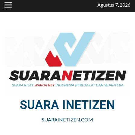
Skip
Agustus 7, 2026
to
content
SUARA INETIZEN
SUARAINETIZEN.COM