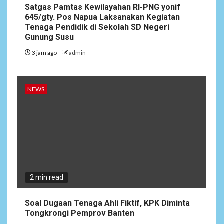
5
Siaga Karhutla, APAR hingga
Satgas Pamtas Kewilayahan RI-PNG yonif
Water Cannon Disiapkan
645/gty. Pos Napua Laksanakan Kegiatan
Hadapi Musim Kemarau,
Tenaga Pendidik di Sekolah SD Negeri
Kapolres Kudus: Jangan
Gunung Susu
Bakar Lahan dengan Alasan
3 jam ago
admin
Apa Pun
NEWS
2 min read
Soal Dugaan Tenaga Ahli Fiktif, KPK Diminta
Tongkrongi Pemprov Banten