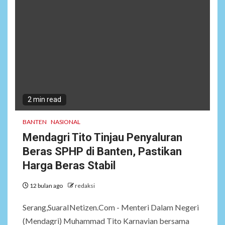
6
NEWS
Ucapan Diduga
Merendahkan Wartawan
2 min read
Dinilai Cederai Martabat
Profesi Jurnalistik
BANTEN
NASIONAL
Mendagri Tito Tinjau Penyaluran
7
DAERAH
SPORT
Beras SPHP di Banten, Pastikan
Semarak Malam Final PB
Harga Beras Stabil
Nawala Cup 2026, RT 09 Raih
Gelar Juara di Puri Nawala
12 bulan ago
redaksi
Permai RW 010
Serang,SuaraINetizen.Com - Menteri Dalam Negeri
8
NEWS
(Mendagri) Muhammad Tito Karnavian bersama