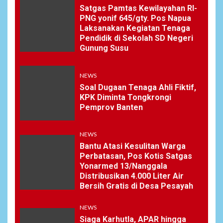
Satgas Pamtas Kewilayahan RI-
Profesi Jurnalistik
PNG yonif 645/gty. Pos Napua
Laksanakan Kegiatan Tenaga
Pendidik di Sekolah SD Negeri
7
DAERAH
SPORT
Gunung Susu
Semarak Malam Final PB
Nawala Cup 2026, RT 09 Raih
Gelar Juara di Puri Nawala
NEWS
Permai RW 010
Soal Dugaan Tenaga Ahli Fiktif,
KPK Diminta Tongkrongi
Pemprov Banten
8
NEWS
Pemprov Banten Diduga
Kelola Tenaga Ahli Fiktif,
NEWS
Andra Soni Diminta
Bantu Atasi Kesulitan Warga
Ngomong
Perbatasan, Pos Kotis Satgas
Yonarmed 13/Nanggala
Distribusikan 4.000 Liter Air
NEWS
Bersih Gratis di Desa Pesayah
9
Wasekbid PB HMI:
Keberhasilan Koperasi
NEWS
Merah Putih Jadi Kunci
Siaga Karhutla, APAR hingga
Tegaknya Pasal 33 UUD 1945