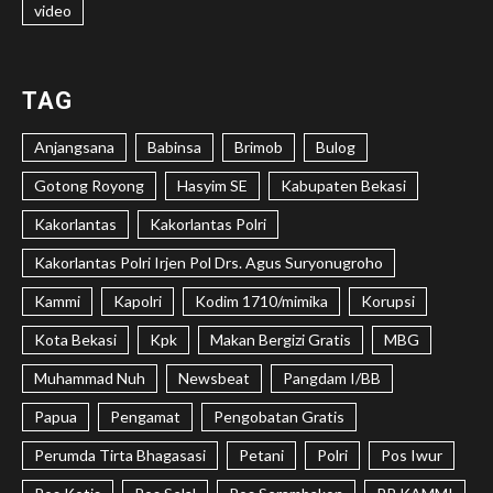
video
TAG
Anjangsana
Babinsa
Brimob
Bulog
Gotong Royong
Hasyim SE
Kabupaten Bekasi
Kakorlantas
Kakorlantas Polri
Kakorlantas Polri Irjen Pol Drs. Agus Suryonugroho
Kammi
Kapolri
Kodim 1710/mimika
Korupsi
Kota Bekasi
Kpk
Makan Bergizi Gratis
MBG
Muhammad Nuh
Newsbeat
Pangdam I/BB
Papua
Pengamat
Pengobatan Gratis
Perumda Tirta Bhagasasi
Petani
Polri
Pos Iwur