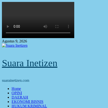
Skip
to
content
Agustus 9, 2026
Suara Inetizen
suarainetizen.com
Primary
Home
Menu
OPINI
DAERAH
EKONOMI BISNIS
HUKUM KRIMINAL