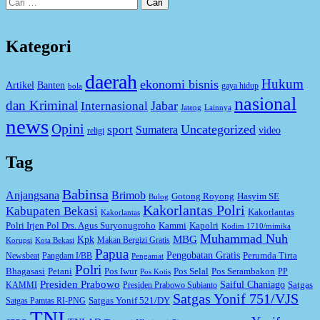
Cari
untuk:
Kategori
daerah
Hukum
ekonomi bisnis
Artikel
Banten
gaya hidup
bola
nasional
dan Kriminal
Jabar
Internasional
Jateng
Lainnya
news
Opini
Uncategorized
sport
Sumatera
video
religi
Tag
Babinsa
Anjangsana
Brimob
Gotong Royong
Hasyim SE
Bulog
Kakorlantas Polri
Kabupaten Bekasi
Kakorlantas
Kakorlantas
Kapolri
Polri Irjen Pol Drs. Agus Suryonugroho
Kammi
Kodim 1710/mimika
Muhammad Nuh
MBG
Kpk
Makan Bergizi Gratis
Korupsi
Kota Bekasi
Papua
Pengobatan Gratis
Perumda Tirta
Newsbeat
Pangdam I/BB
Pengamat
Polri
Bhagasasi
Petani
Pos Iwur
Pos Selal
Pos Serambakon
PP
Pos Kotis
Presiden Prabowo
Saiful Chaniago
Satgas
KAMMI
Presiden Prabowo Subianto
Satgas Yonif 751/VJS
Satgas Yonif 521/DY
Satgas Pamtas RI-PNG
TNI