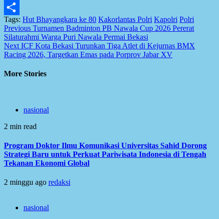
Email
Tags:
Hut Bhayangkara ke 80
Kakorlantas Polri
Kapolri
Polri
Share
Post
Previous
Turnamen Badminton PB Nawala Cup 2026 Pererat
Silaturahmi Warga Puri Nawala Permai Bekasi
navigation
Next
ICF Kota Bekasi Turunkan Tiga Atlet di Kejurnas BMX
Racing 2026, Targetkan Emas pada Porprov Jabar XV
More Stories
nasional
2 min read
Program Doktor Ilmu Komunikasi Universitas Sahid Dorong
Strategi Baru untuk Perkuat Pariwisata Indonesia di Tengah
Tekanan Ekonomi Global
2 minggu ago
redaksi
nasional