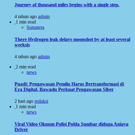
Journey of thousand miles begins with a single step.
4 tahun ago
admin
1 min read
Sumatera
There Hydrogen leak delays moonshot by at least several
weeksis
4 tahun ago
admin
2 min read
news
Puadi: Pengawasan Pemilu Harus Bertransformasi di
Era Digital, Bawaslu Perkuat Pengawasan Siber
2 hari ago
redaksi
1 min read
news
Viral Video Oknum Polisi Polda Sumbar diduga Aniaya
Driver