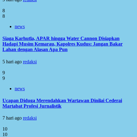
8
8
news
Siaga Karhutla, APAR hingga Water Cannon Disiapkan
Hadapi Musim Kemarau, Kapolres Kudus: Jangan Bakar
Lahan dengan Alasan Apa Pun
5 hari ago
redaksi
9
9
news
Ucapan Diduga Merendahkan Wartawan Dinilai Cederai
Martabat Profesi Jurnalistik
7 hari ago
redaksi
10
10