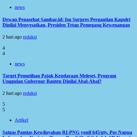
news
Dewan Penasehat Sambar.id: Isu Surpres Pergantian Kapolri
Dinilai Menyesatkan, Presiden Tetap Pemegang Kewenangan
2 hari ago
redaksi
4
4
news
Target Pemutihan Pajak Kendaraan Meleset, Program
Unggulan Gubernur Banten Dinilai Abal-Abal?
2 hari ago
redaksi
5
5
Artikel
Satgas Pamtas Kewilayahan RI-PNG yonif 645/gty. Pos Napua