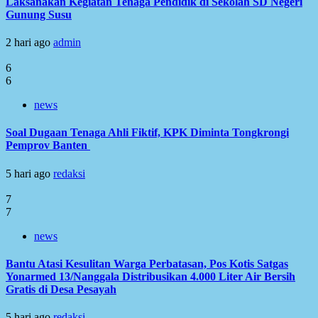
Laksanakan Kegiatan Tenaga Pendidik di Sekolah SD Negeri
Gunung Susu
2 hari ago
admin
6
6
news
Soal Dugaan Tenaga Ahli Fiktif, KPK Diminta Tongkrongi
Pemprov Banten
5 hari ago
redaksi
7
7
news
Bantu Atasi Kesulitan Warga Perbatasan, Pos Kotis Satgas
Yonarmed 13/Nanggala Distribusikan 4.000 Liter Air Bersih
Gratis di Desa Pesayah
5 hari ago
redaksi