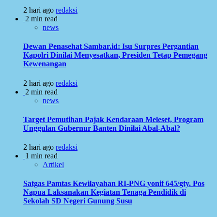
2 hari ago
redaksi
2 min read
news
Dewan Penasehat Sambar.id: Isu Surpres Pergantian
Kapolri Dinilai Menyesatkan, Presiden Tetap Pemegang
Kewenangan
2 hari ago
redaksi
2 min read
news
Target Pemutihan Pajak Kendaraan Meleset, Program
Unggulan Gubernur Banten Dinilai Abal-Abal?
2 hari ago
redaksi
1 min read
Artikel
Satgas Pamtas Kewilayahan RI-PNG yonif 645/gty. Pos
Napua Laksanakan Kegiatan Tenaga Pendidik di
Sekolah SD Negeri Gunung Susu