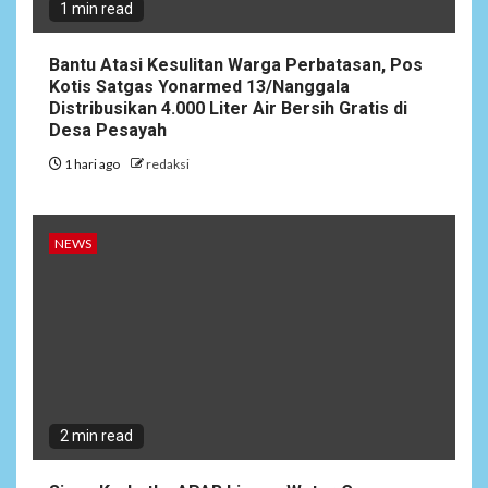
1 min read
Bantu Atasi Kesulitan Warga Perbatasan, Pos
Kotis Satgas Yonarmed 13/Nanggala
Distribusikan 4.000 Liter Air Bersih Gratis di
Desa Pesayah
1 hari ago
redaksi
6
NEWS
Pemprov Banten Diduga
NEWS
Kelola Tenaga Ahli Fiktif,
Andra Soni Diminta
Ngomong
NEWS
7
Wasekbid PB HMI:
Keberhasilan Koperasi
Merah Putih Jadi Kunci
2 min read
Tegaknya Pasal 33 UUD
1945 dan Program Strategis