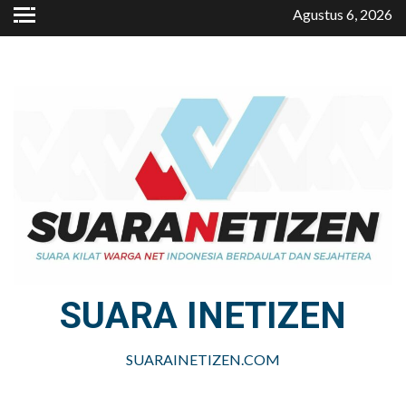
Skip
Agustus 6, 2026
to
content
SUARA INETIZEN
SUARAINETIZEN.COM