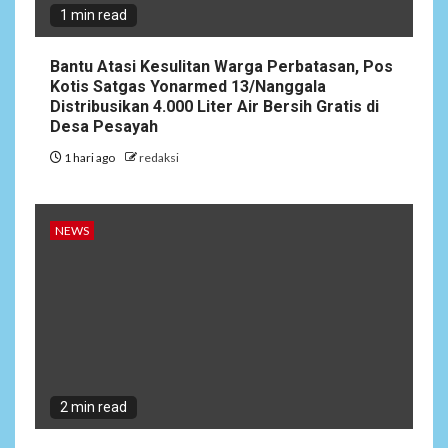
1 min read
4
NEWS
Bantu Atasi Kesulitan Warga Perbatasan, Pos
Ucapan Diduga
Kotis Satgas Yonarmed 13/Nanggala
Merendahkan Wartawan
Distribusikan 4.000 Liter Air Bersih Gratis di
Dinilai Cederai Martabat
Desa Pesayah
Profesi Jurnalistik
1 hari ago
redaksi
5
DAERAH
SPORT
Semarak Malam Final PB
NEWS
Nawala Cup 2026, RT 09 Raih
Gelar Juara di Puri Nawala
Permai RW 010
2 min read