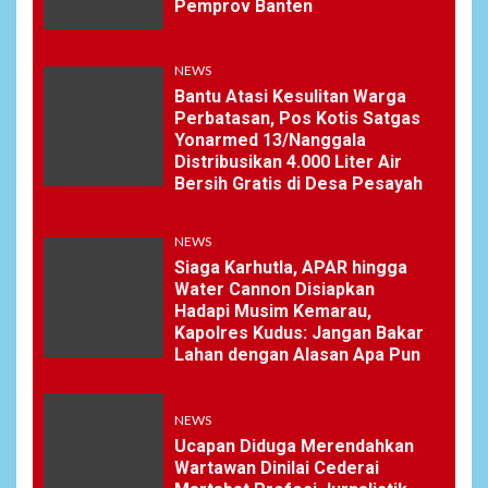
Pemprov Banten
6
NEWS
Pemprov Banten Diduga
NEWS
Kelola Tenaga Ahli Fiktif,
Bantu Atasi Kesulitan Warga
Andra Soni Diminta
Perbatasan, Pos Kotis Satgas
Ngomong
Yonarmed 13/Nanggala
Distribusikan 4.000 Liter Air
Bersih Gratis di Desa Pesayah
NEWS
7
Wasekbid PB HMI:
NEWS
Keberhasilan Koperasi
Merah Putih Jadi Kunci
Siaga Karhutla, APAR hingga
Tegaknya Pasal 33 UUD
Water Cannon Disiapkan
1945 dan Program Strategis
Hadapi Musim Kemarau,
Prabowo
Kapolres Kudus: Jangan Bakar
Lahan dengan Alasan Apa Pun
NEWS
8
NEWS
Istri AKP Padlun Alfitri Minta
Perlindungan Hukum,
Ucapan Diduga Merendahkan
Ungkap Dugaan Pemerasan
Wartawan Dinilai Cederai