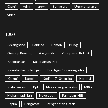
Opini
religi
sport
Sumatera
Uncategorized
video
TAG
Anjangsana
Babinsa
Brimob
Bulog
Gotong Royong
Hasyim SE
Kabupaten Bekasi
Kakorlantas
Kakorlantas Polri
Kakorlantas Polri Irjen Pol Drs. Agus Suryonugroho
Kammi
Kapolri
Kodim 1710/mimika
Korupsi
Kota Bekasi
Kpk
Makan Bergizi Gratis
MBG
Muhammad Nuh
Newsbeat
Pangdam I/BB
Papua
Pengamat
Pengobatan Gratis