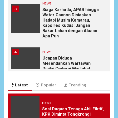
NEWS
3
Siaga Karhutla, APAR hingga
Water Cannon Disiapkan
Hadapi Musim Kemarau,
Kapolres Kudus: Jangan
Bakar Lahan dengan Alasan
Apa Pun
4
NEWS
Ucapan Diduga
Merendahkan Wartawan
Dinilai Cederai Martabat
Profesi Jurnalistik
Latest
Popular
Trending
5
DAERAH
SPORT
Semarak Malam Final PB
Nawala Cup 2026, RT 09 Raih
NEWS
Gelar Juara di Puri Nawala
Soal Dugaan Tenaga Ahli Fiktif,
Permai RW 010
KPK Diminta Tongkrongi