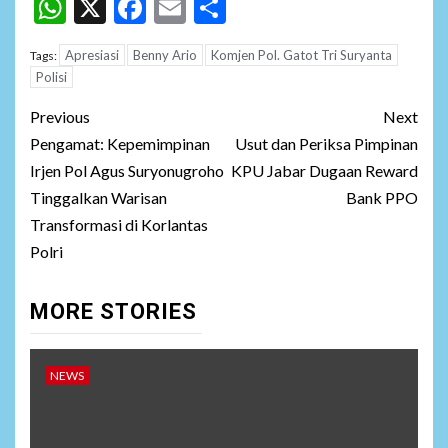
WhatsApp
X
Facebook
Email
Share
Apresiasi
Benny Ario
Komjen Pol. Gatot Tri Suryanta
Tags:
Polisi
Post
Previous
Next
navigation
Pengamat: Kepemimpinan
Usut dan Periksa Pimpinan
Irjen Pol Agus Suryonugroho
KPU Jabar Dugaan Reward
Tinggalkan Warisan
Bank PPO
Transformasi di Korlantas
Polri
MORE STORIES
NEWS