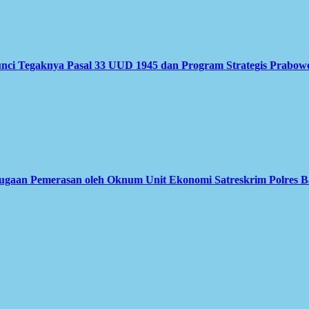
nci Tegaknya Pasal 33 UUD 1945 dan Program Strategis Prabow
Dugaan Pemerasan oleh Oknum Unit Ekonomi Satreskrim Polres B