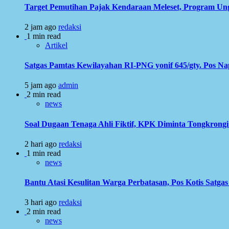
Target Pemutihan Pajak Kendaraan Meleset, Program Ung
2 jam ago
redaksi
1 min read
Artikel
Satgas Pamtas Kewilayahan RI-PNG yonif 645/gty. Pos N
5 jam ago
admin
2 min read
news
Soal Dugaan Tenaga Ahli Fiktif, KPK Diminta Tongkron
2 hari ago
redaksi
1 min read
news
Bantu Atasi Kesulitan Warga Perbatasan, Pos Kotis Satgas
3 hari ago
redaksi
2 min read
news