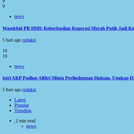
9
9
news
Wasekbid PB HMI: Keberhasilan Koperasi Merah Putih Jadi Ku
5 hari ago
redaksi
10
10
news
Istri AKP Padlun Alfitri Minta Perlindungan Hukum, Ungkap 
5 hari ago
redaksi
Latest
Popular
Trending
2 min read
news