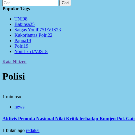
Cari
untuk:
Popular Tags
TNI
98
Babinsa
25
Satgas Yonif 751/VJS
23
Kakorlantas Polri
22
Papua
19
Polri
19
Yonif 751/VJS
18
Kata Nitizen
Polisi
1 min read
news
Aktivis Pemuda Nasional Nilai Kritik terhadap Komjen Pol. Ga
1 bulan ago
redaksi