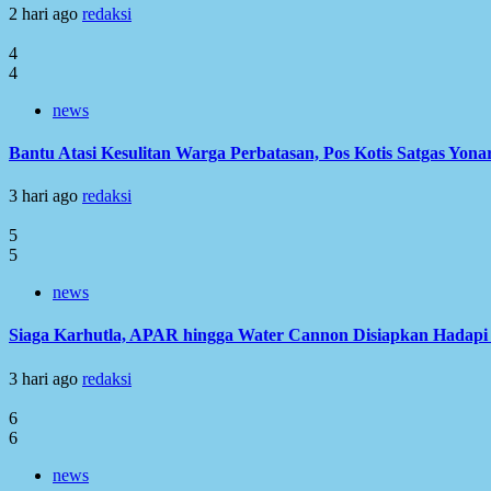
2 hari ago
redaksi
4
4
news
Bantu Atasi Kesulitan Warga Perbatasan, Pos Kotis Satgas Yonar
3 hari ago
redaksi
5
5
news
Siaga Karhutla, APAR hingga Water Cannon Disiapkan Hadap
3 hari ago
redaksi
6
6
news