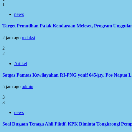
1
news
Target Pemutihan Pajak Kendaraan Meleset, Program Unggulan
2 jam ago
redaksi
2
2
Artikel
Satgas Pamtas Kewilayahan RI-PNG yonif 645/gty. Pos Napua 
5 jam ago
admin
3
3
news
Soal Dugaan Tenaga Ahli Fiktif, KPK Diminta Tongkrongi Pem