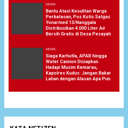
NEWS
Bantu Atasi Kesulitan Warga
Perbatasan, Pos Kotis Satgas
Yonarmed 13/Nanggala
Distribusikan 4.000 Liter Air
Bersih Gratis di Desa Pesayah
NEWS
Siaga Karhutla, APAR hingga
Water Cannon Disiapkan
Hadapi Musim Kemarau,
Kapolres Kudus: Jangan Bakar
Lahan dengan Alasan Apa Pun