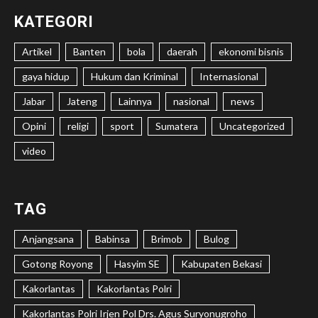
KATEGORI
Artikel
Banten
bola
daerah
ekonomi bisnis
gaya hidup
Hukum dan Kriminal
Internasional
Jabar
Jateng
Lainnya
nasional
news
Opini
religi
sport
Sumatera
Uncategorized
video
TAG
Anjangsana
Babinsa
Brimob
Bulog
Gotong Royong
Hasyim SE
Kabupaten Bekasi
Kakorlantas
Kakorlantas Polri
Kakorlantas Polri Irjen Pol Drs. Agus Suryonugroho