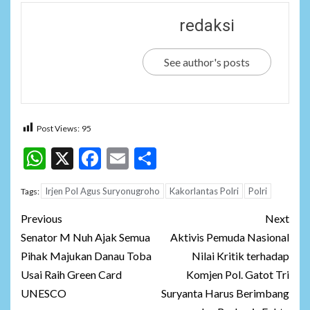
redaksi
See author's posts
Post Views:
95
WhatsApp
X
Facebook
Email
Share
Irjen Pol Agus Suryonugroho
Kakorlantas Polri
Polri
Tags:
Post
Previous
Next
navigation
Senator M Nuh Ajak Semua
Aktivis Pemuda Nasional
Pihak Majukan Danau Toba
Nilai Kritik terhadap
Usai Raih Green Card
Komjen Pol. Gatot Tri
UNESCO
Suryanta Harus Berimbang