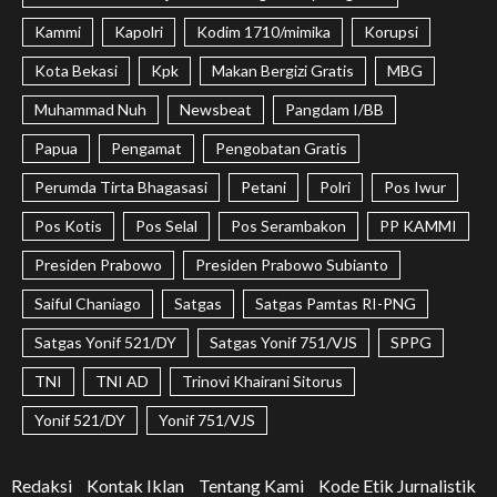
Kammi
Kapolri
Kodim 1710/mimika
Korupsi
Kota Bekasi
Kpk
Makan Bergizi Gratis
MBG
Muhammad Nuh
Newsbeat
Pangdam I/BB
Papua
Pengamat
Pengobatan Gratis
Perumda Tirta Bhagasasi
Petani
Polri
Pos Iwur
Pos Kotis
Pos Selal
Pos Serambakon
PP KAMMI
Presiden Prabowo
Presiden Prabowo Subianto
Saiful Chaniago
Satgas
Satgas Pamtas RI-PNG
Satgas Yonif 521/DY
Satgas Yonif 751/VJS
SPPG
TNI
TNI AD
Trinovi Khairani Sitorus
Yonif 521/DY
Yonif 751/VJS
Redaksi
Kontak Iklan
Tentang Kami
Kode Etik Jurnalistik