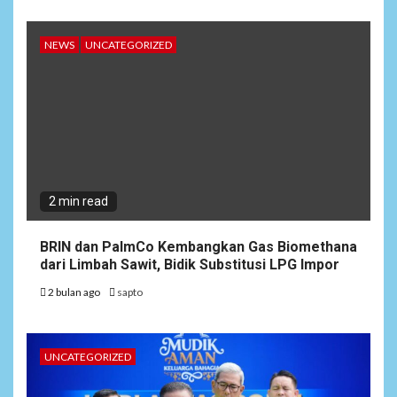
NEWS
UNCATEGORIZED
2 min read
BRIN dan PalmCo Kembangkan Gas Biomethana
dari Limbah Sawit, Bidik Substitusi LPG Impor
2 bulan ago
sapto
UNCATEGORIZED