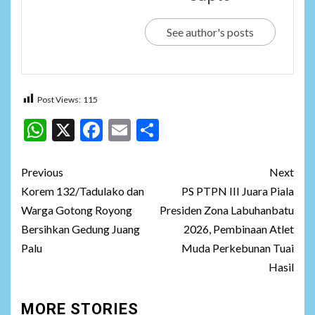
See author's posts
Post Views:
115
WhatsApp
X
Facebook
Email
Share
Post
Previous
Next
navigation
Korem 132/Tadulako dan
PS PTPN III Juara Piala
Warga Gotong Royong
Presiden Zona Labuhanbatu
Bersihkan Gedung Juang
2026, Pembinaan Atlet
Palu
Muda Perkebunan Tuai
Hasil
MORE STORIES