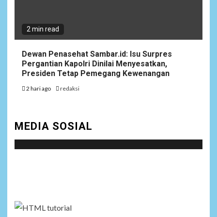
2 min read
Dewan Penasehat Sambar.id: Isu Surpres
Pergantian Kapolri Dinilai Menyesatkan,
Presiden Tetap Pemegang Kewenangan
2 hari ago
redaksi
MEDIA SOSIAL
Social menu is not set. You need to create menu and
assign it to Social Menu on Menu Settings.