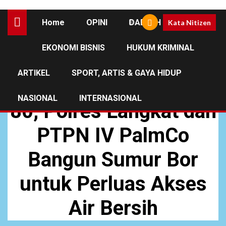
Home
OPINI
DAERAH
Kata Nitizen
EKONOMI BISNIS
HUKUM KRIMINAL
DAERAH
NEWS
ARTIKEL
SPORT, ARTIS & GAYA HIDUP
Hari Bhayangkara Ke-
NASIONAL
INTERNASIONAL
80, Polres Langkat dan
PTPN IV PalmCo
Bangun Sumur Bor
untuk Perluas Akses
Air Bersih