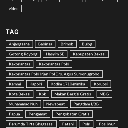
video
TAG
Anjangsana
Babinsa
Brimob
Bulog
Gotong Royong
Hasyim SE
Kabupaten Bekasi
Kakorlantas
Kakorlantas Polri
Kakorlantas Polri Irjen Pol Drs. Agus Suryonugroho
Kammi
Kapolri
Kodim 1710/mimika
Korupsi
Kota Bekasi
Kpk
Makan Bergizi Gratis
MBG
Muhammad Nuh
Newsbeat
Pangdam I/BB
Papua
Pengamat
Pengobatan Gratis
Perumda Tirta Bhagasasi
Petani
Polri
Pos Iwur