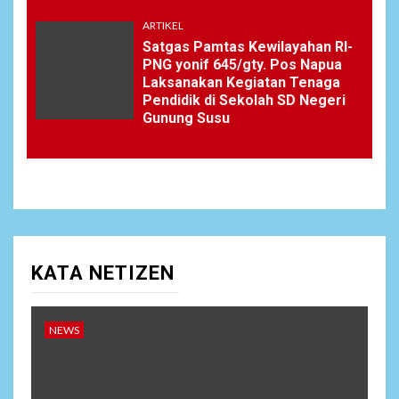
ARTIKEL
Satgas Pamtas Kewilayahan RI-
PNG yonif 645/gty. Pos Napua
Laksanakan Kegiatan Tenaga
Pendidik di Sekolah SD Negeri
Gunung Susu
KATA NETIZEN
NEWS