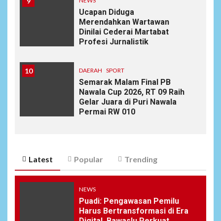
9
NEWS
Ucapan Diduga
Merendahkan Wartawan
Dinilai Cederai Martabat
Profesi Jurnalistik
10
DAERAH
SPORT
Semarak Malam Final PB
Nawala Cup 2026, RT 09 Raih
Gelar Juara di Puri Nawala
Permai RW 010
Latest
Popular
Trending
NEWS
Puadi: Pengawasan Pemilu
Harus Bertransformasi di Era
Digital, Bawaslu Perkuat