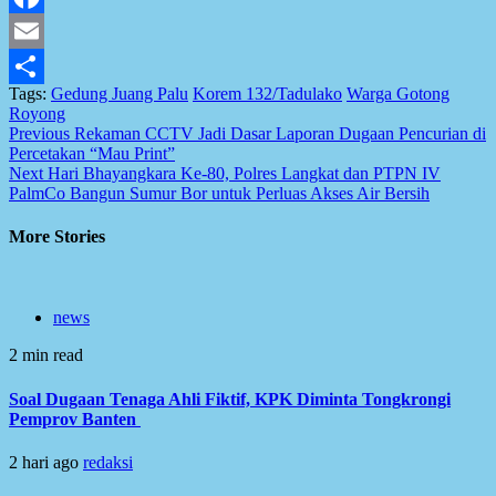
Facebook
Email
Tags:
Gedung Juang Palu
Korem 132/Tadulako
Warga Gotong
Share
Royong
Post
Previous
Rekaman CCTV Jadi Dasar Laporan Dugaan Pencurian di
Percetakan “Mau Print”
navigation
Next
Hari Bhayangkara Ke-80, Polres Langkat dan PTPN IV
PalmCo Bangun Sumur Bor untuk Perluas Akses Air Bersih
More Stories
news
2 min read
Soal Dugaan Tenaga Ahli Fiktif, KPK Diminta Tongkrongi
Pemprov Banten
2 hari ago
redaksi