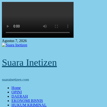
Skip
to
content
Agustus 7, 2026
Suara Inetizen
suarainetizen.com
Primary
Home
Menu
OPINI
DAERAH
EKONOMI BISNIS
HUKUM KRIMINAL