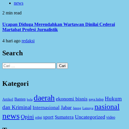
news
2 min read
Ucapan Diduga Merendahkan Wartawan Dinilai Cederai
Martabat Profesi Jurnalistik
4 hari ago
redaksi
Search
Cari
untuk:
Kategori
daerah
Hukum
ekonomi bisnis
Artikel
Banten
gaya hidup
bola
nasional
dan Kriminal
Jabar
Internasional
Jateng
Lainnya
news
Opini
Uncategorized
sport
Sumatera
video
religi