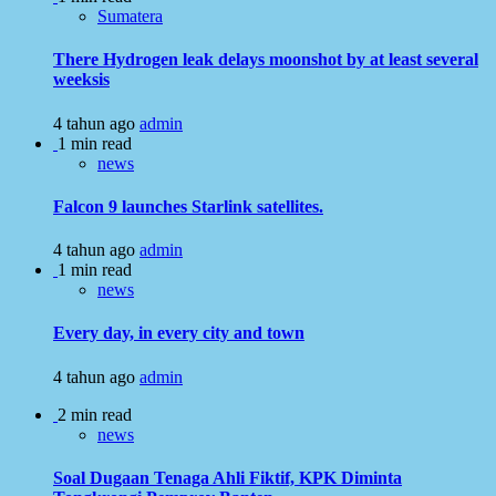
Sumatera
There Hydrogen leak delays moonshot by at least several
weeksis
4 tahun ago
admin
1 min read
news
Falcon 9 launches Starlink satellites.
4 tahun ago
admin
1 min read
news
Every day, in every city and town
4 tahun ago
admin
2 min read
news
Soal Dugaan Tenaga Ahli Fiktif, KPK Diminta