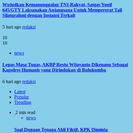
Wujudkan Kemanunggalan TNI-Rakyat, Satgas Yonif
645/GTY Laksanakan Anjangsana Untuk Mempererat Tali
Silaturahmi dengan Instansi Terkait
5 hari ago
redaksi
10
10
news
Lepas Masa Tugas, AKBP Restu Wijayanto Dikenang Sebagai
Kapolres Humanis yang Dirindukan di Bulukumba
6 hari ago
redaksi
Latest
Popular
Trending
2 min read
news
Soal Dugaan Tenaga Ahli Fiktif, KPK Diminta