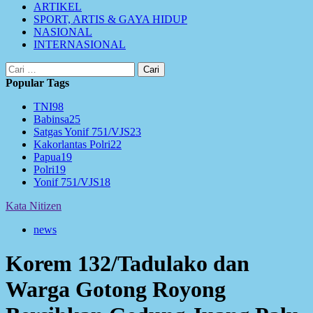
ARTIKEL
SPORT, ARTIS & GAYA HIDUP
NASIONAL
INTERNASIONAL
Cari
untuk:
Popular Tags
TNI
98
Babinsa
25
Satgas Yonif 751/VJS
23
Kakorlantas Polri
22
Papua
19
Polri
19
Yonif 751/VJS
18
Kata Nitizen
news
Korem 132/Tadulako dan
Warga Gotong Royong