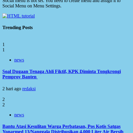
Social menu is not set. You need to create menu and assign it to
Social Menu on Menu Settings.
Trending Posts
1
1
news
Soal Dugaan Tenaga Ahli Fiktif, KPK Diminta Tongkrongi
Pemprov Banten
2 hari ago
redaksi
2
2
news
Bantu Atasi Kesulitan Warga Perbatasan, Pos Kotis Satgas
Yonarmed 13/Nanggala Distribusikan 4.000 Liter Air Bersih