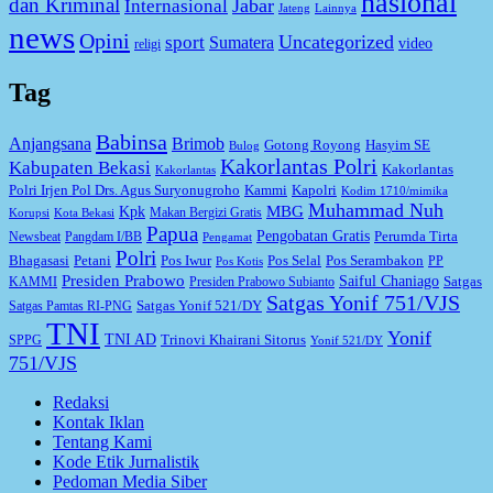
nasional
dan Kriminal
Jabar
Internasional
Jateng
Lainnya
news
Opini
Uncategorized
sport
Sumatera
video
religi
Tag
Babinsa
Anjangsana
Brimob
Gotong Royong
Hasyim SE
Bulog
Kakorlantas Polri
Kabupaten Bekasi
Kakorlantas
Kakorlantas
Kapolri
Polri Irjen Pol Drs. Agus Suryonugroho
Kammi
Kodim 1710/mimika
Muhammad Nuh
MBG
Kpk
Makan Bergizi Gratis
Korupsi
Kota Bekasi
Papua
Pengobatan Gratis
Perumda Tirta
Newsbeat
Pangdam I/BB
Pengamat
Polri
Bhagasasi
Petani
Pos Iwur
Pos Selal
Pos Serambakon
PP
Pos Kotis
Presiden Prabowo
Saiful Chaniago
Satgas
KAMMI
Presiden Prabowo Subianto
Satgas Yonif 751/VJS
Satgas Yonif 521/DY
Satgas Pamtas RI-PNG
TNI
Yonif
TNI AD
Trinovi Khairani Sitorus
SPPG
Yonif 521/DY
751/VJS
Redaksi
Kontak Iklan
Tentang Kami
Kode Etik Jurnalistik
Pedoman Media Siber