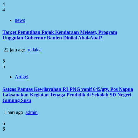
4
4
news
Target Pemutihan Pajak Kendaraan Meleset, Program
Unggulan Gubernur Banten Dinilai Abal-Abal?
22 jam ago
redaksi
5
5
Artikel
Satgas Pamtas Kewilayahan RI-PNG yonif 645/gty. Pos Napua
Laksanakan Kegiatan Tenaga Pendidik di Sekolah SD Negeri
Gunung Susu
1 hari ago
admin
6
6