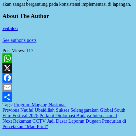
akan sangat bergantung pada konsistensi implementasi di lapangan.
About The Author
redaksi
See author's posts
Post Views:
117
WhatsApp
X
Facebook
Email
Tags:
Program Magang Nasional
Share
Post
Previous
Naufal Ubaidillah Sukses Selenggarakan Global South
Film Festival 2026,Perkuat Diplomasi Budaya Internasional
navigation
Next
Rekaman CCTV Jadi Dasar Laporan Dugaan Pencurian di
Percetakan “Mau Print”