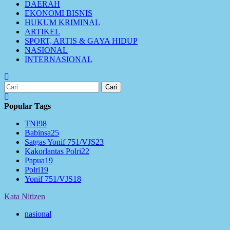
DAERAH
EKONOMI BISNIS
HUKUM KRIMINAL
ARTIKEL
SPORT, ARTIS & GAYA HIDUP
NASIONAL
INTERNASIONAL
Cari
untuk:
Popular Tags
TNI
98
Babinsa
25
Satgas Yonif 751/VJS
23
Kakorlantas Polri
22
Papua
19
Polri
19
Yonif 751/VJS
18
Kata Nitizen
nasional