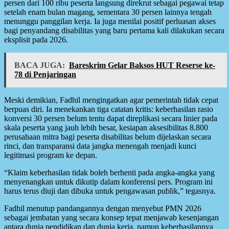
persen dari 100 ribu peserta langsung direkrut sebagai pegawai tetap
setelah enam bulan magang, sementara 30 persen lainnya tengah
menunggu panggilan kerja. Ia juga menilai positif perluasan akses
bagi penyandang disabilitas yang baru pertama kali dilakukan secara
eksplisit pada 2026.
BACA JUGA:
Bareskrim Gelar Baksos HUT Reserse ke-
78 di Penjaringan
Meski demikian, Fadhil mengingatkan agar pemerintah tidak cepat
berpuas diri. Ia menekankan tiga catatan kritis: keberhasilan rasio
konversi 30 persen belum tentu dapat direplikasi secara linier pada
skala peserta yang jauh lebih besar, kesiapan aksesibilitas 8.800
perusahaan mitra bagi peserta disabilitas belum dijelaskan secara
rinci, dan transparansi data jangka menengah menjadi kunci
legitimasi program ke depan.
“Klaim keberhasilan tidak boleh berhenti pada angka-angka yang
menyenangkan untuk dikutip dalam konferensi pers. Program ini
harus terus diuji dan dibuka untuk pengawasan publik,” tegasnya.
Fadhil menutup pandangannya dengan menyebut PMN 2026
sebagai jembatan yang secara konsep tepat menjawab kesenjangan
antara dunia pendidikan dan dunia kerja, namun keberhasilannya