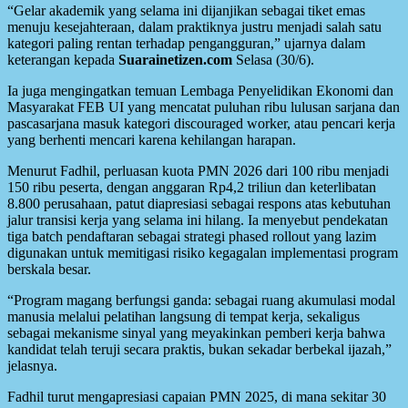
“Gelar akademik yang selama ini dijanjikan sebagai tiket emas
menuju kesejahteraan, dalam praktiknya justru menjadi salah satu
kategori paling rentan terhadap pengangguran,” ujarnya dalam
keterangan kepada
Suarainetizen.com
Selasa (30/6).
Ia juga mengingatkan temuan Lembaga Penyelidikan Ekonomi dan
Masyarakat FEB UI yang mencatat puluhan ribu lulusan sarjana dan
pascasarjana masuk kategori discouraged worker, atau pencari kerja
yang berhenti mencari karena kehilangan harapan.
Menurut Fadhil, perluasan kuota PMN 2026 dari 100 ribu menjadi
150 ribu peserta, dengan anggaran Rp4,2 triliun dan keterlibatan
8.800 perusahaan, patut diapresiasi sebagai respons atas kebutuhan
jalur transisi kerja yang selama ini hilang. Ia menyebut pendekatan
tiga batch pendaftaran sebagai strategi phased rollout yang lazim
digunakan untuk memitigasi risiko kegagalan implementasi program
berskala besar.
“Program magang berfungsi ganda: sebagai ruang akumulasi modal
manusia melalui pelatihan langsung di tempat kerja, sekaligus
sebagai mekanisme sinyal yang meyakinkan pemberi kerja bahwa
kandidat telah teruji secara praktis, bukan sekadar berbekal ijazah,”
jelasnya.
Fadhil turut mengapresiasi capaian PMN 2025, di mana sekitar 30