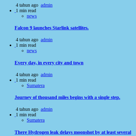
4 tahun ago
admin
1 min read
news
Falcon 9 launches Starlink satellites.
4 tahun ago
admin
1 min read
news
Every day, in every city and town
4 tahun ago
admin
1 min read
Sumatera
Journey of thousand miles begins with a single step.
4 tahun ago
admin
1 min read
Sumatera
There Hydrogen leak delays moonshot by at least several