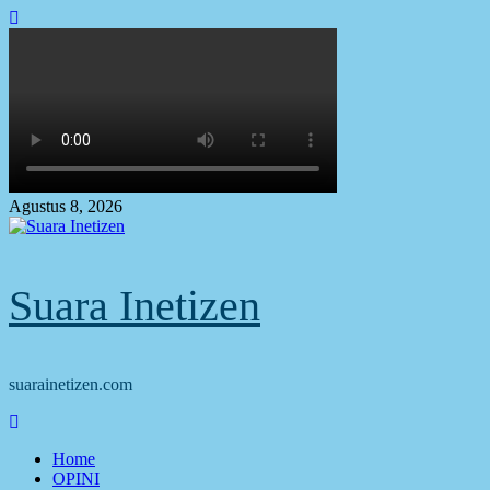
Skip
to
content
Agustus 8, 2026
Suara Inetizen
suarainetizen.com
Primary
Menu
Home
OPINI