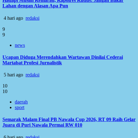
Hadapi Musim Kemarau, Kapolres Kudus: Jangan Bakar
Lahan dengan Alasan Apa Pun
4 hari ago
redaksi
9
9
news
Ucapan Diduga Merendahkan Wartawan Dinilai Cederai
Martabat Profesi Jurnalistik
5 hari ago
redaksi
10
10
daerah
sport
Semarak Malam Final PB Nawala Cup 2026, RT 09 Raih Gelar
Juara di Puri Nawala Permai RW 010
6 hari ago
redaksi