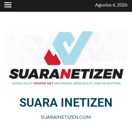
Skip
Agustus 6, 2026
to
content
SUARA INETIZEN
SUARAINETIZEN.COM