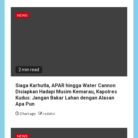
5
DAERAH
SPORT
Semarak Malam Final PB
NEWS
Nawala Cup 2026, RT 09 Raih
Gelar Juara di Puri Nawala
Permai RW 010
2 min read
Siaga Karhutla, APAR hingga Water Cannon
Disiapkan Hadapi Musim Kemarau, Kapolres
Kudus: Jangan Bakar Lahan dengan Alasan
Apa Pun
2 hari ago
redaksi
NEWS