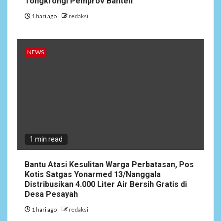
Tongkrongi Pemprov Banten
Satgas Yonarmed
13/Nanggala Distribusikan
1 hari ago
redaksi
4.000 Liter Air Bersih Gratis
di Desa Pesayah
NEWS
NEWS
3
Siaga Karhutla, APAR hingga
Water Cannon Disiapkan
Hadapi Musim Kemarau,
Kapolres Kudus: Jangan
Bakar Lahan dengan Alasan
Apa Pun
1 min read
4
NEWS
Bantu Atasi Kesulitan Warga Perbatasan, Pos
Ucapan Diduga
Kotis Satgas Yonarmed 13/Nanggala
Merendahkan Wartawan
Distribusikan 4.000 Liter Air Bersih Gratis di
Dinilai Cederai Martabat
Desa Pesayah
Profesi Jurnalistik
1 hari ago
redaksi