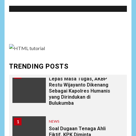
NEWS
Social menu is not set. You need to create menu and
9
Wujudkan Kemanunggalan
TNI-Rakyat, Satgas Yonif
assign it to Social Menu on Menu Settings.
645/GTY Laksanakan
Anjangsana Untuk
Mempererat Tali Silaturahmi
dengan Instansi Terkait
TRENDING POSTS
NEWS
10
Lepas Masa Tugas, AKBP
Restu Wijayanto Dikenang
Sebagai Kapolres Humanis
yang Dirindukan di
Bulukumba
1
NEWS
Soal Dugaan Tenaga Ahli
Fiktif, KPK Diminta