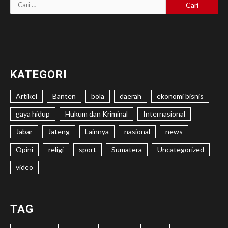
Cari
untuk:
KATEGORI
Artikel
Banten
bola
daerah
ekonomi bisnis
gaya hidup
Hukum dan Kriminal
Internasional
Jabar
Jateng
Lainnya
nasional
news
Opini
religi
sport
Sumatera
Uncategorized
video
TAG