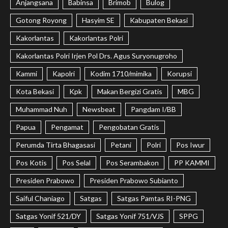
Anjangsana
Babinsa
Brimob
Bulog
Gotong Royong
Hasyim SE
Kabupaten Bekasi
Kakorlantas
Kakorlantas Polri
Kakorlantas Polri Irjen Pol Drs. Agus Suryonugroho
Kammi
Kapolri
Kodim 1710/mimika
Korupsi
Kota Bekasi
Kpk
Makan Bergizi Gratis
MBG
Muhammad Nuh
Newsbeat
Pangdam I/BB
Papua
Pengamat
Pengobatan Gratis
Perumda Tirta Bhagasasi
Petani
Polri
Pos Iwur
Pos Kotis
Pos Selal
Pos Serambakon
PP KAMMI
Presiden Prabowo
Presiden Prabowo Subianto
Saiful Chaniago
Satgas
Satgas Pamtas RI-PNG
Satgas Yonif 521/DY
Satgas Yonif 751/VJS
SPPG