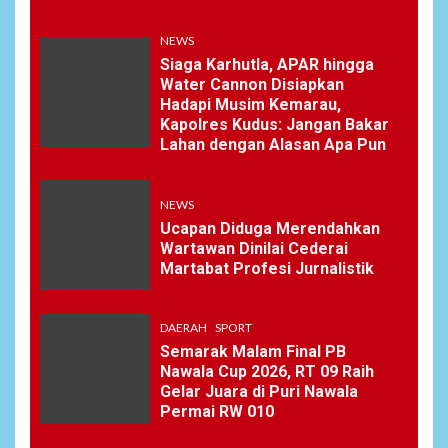
7
Wasekbid PB HMI:
NEWS
Keberhasilan Koperasi
Merah Putih Jadi Kunci
Siaga Karhutla, APAR hingga
Tegaknya Pasal 33 UUD
Water Cannon Disiapkan
1945 dan Program Strategis
Hadapi Musim Kemarau,
Prabowo
Kapolres Kudus: Jangan Bakar
Lahan dengan Alasan Apa Pun
NEWS
8
NEWS
Istri AKP Padlun Alfitri Minta
Perlindungan Hukum,
Ucapan Diduga Merendahkan
Ungkap Dugaan Pemerasan
Wartawan Dinilai Cederai
oleh Oknum Unit Ekonomi
Martabat Profesi Jurnalistik
Satreskrim Polres Batu Bara
DAERAH
SPORT
NEWS
Semarak Malam Final PB
9
Nawala Cup 2026, RT 09 Raih
Wujudkan Kemanunggalan
Gelar Juara di Puri Nawala
TNI-Rakyat, Satgas Yonif
Permai RW 010
645/GTY Laksanakan
Anjangsana Untuk