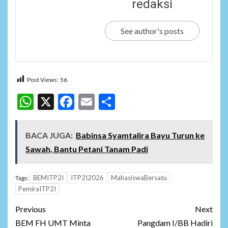
redaksi
See author's posts
Post Views:
56
WhatsApp
X
Facebook
Email
Share
BACA JUGA:
Babinsa Syamtalira Bayu Turun ke
Sawah, Bantu Petani Tanam Padi
BEMITP2I
ITP2I2026
MahasiswaBersatu
Tags:
PemiraITP2I
Post
Previous
Next
navigation
BEM FH UMT Minta
Pangdam I/BB Hadiri