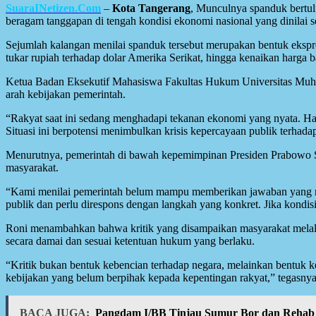
SuaraINetizen.Com
–
Kota Tangerang
, Munculnya spanduk bertul
beragam tanggapan di tengah kondisi ekonomi nasional yang dinilai s
Sejumlah kalangan menilai spanduk tersebut merupakan bentuk ekspre
tukar rupiah terhadap dolar Amerika Serikat, hingga kenaikan harg
Ketua Badan Eksekutif Mahasiswa Fakultas Hukum Universitas Muh
arah kebijakan pemerintah.
“Rakyat saat ini sedang menghadapi tekanan ekonomi yang nyata. Har
Situasi ini berpotensi menimbulkan krisis kepercayaan publik terha
Menurutnya, pemerintah di bawah kepemimpinan Presiden Prabowo Su
masyarakat.
“Kami menilai pemerintah belum mampu memberikan jawaban yang me
publik dan perlu direspons dengan langkah yang konkret. Jika kondisi
Roni menambahkan bahwa kritik yang disampaikan masyarakat melalui
secara damai dan sesuai ketentuan hukum yang berlaku.
“Kritik bukan bentuk kebencian terhadap negara, melainkan bentuk 
kebijakan yang belum berpihak kepada kepentingan rakyat,” tegasnya
BACA JUGA:
Pangdam I/BB Tinjau Sumur Bor dan Rehab 