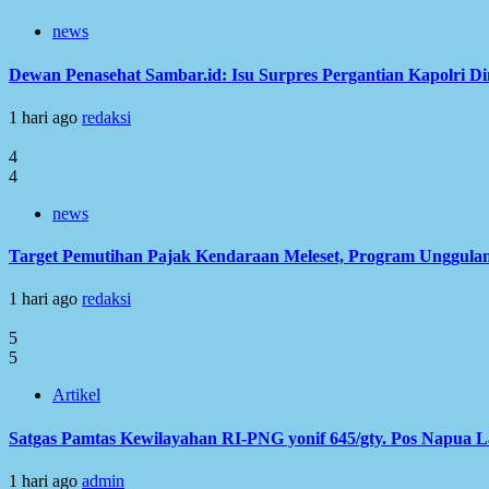
news
Dewan Penasehat Sambar.id: Isu Surpres Pergantian Kapolri D
1 hari ago
redaksi
4
4
news
Target Pemutihan Pajak Kendaraan Meleset, Program Unggulan
1 hari ago
redaksi
5
5
Artikel
Satgas Pamtas Kewilayahan RI-PNG yonif 645/gty. Pos Napua 
1 hari ago
admin