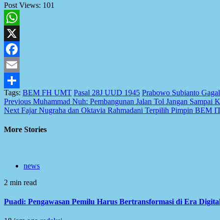
Post Views:
101
WhatsApp
X
Facebook
Email
Tags:
BEM FH UMT
Pasal 28J UUD 1945
Prabowo Subianto Gagal
Share
Post
Previous
Muhammad Nuh: Pembangunan Jalan Tol Jangan Sampai
Next
Fajar Nugraha dan Oktavia Rahmadani Terpilih Pimpin BEM I
navigation
More Stories
news
2 min read
Puadi: Pengawasan Pemilu Harus Bertransformasi di Era Digita