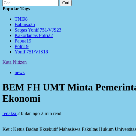
Cari
untuk:
Popular Tags
TNI
98
Babinsa
25
Satgas Yonif 751/VJS
23
Kakorlantas Polri
22
Papua
19
Polri
19
Yonif 751/VJS
18
Kata Nitizen
news
BEM FH UMT Minta Pemerintah 
Ekonomi
redaksi
2 bulan ago
2 min read
Ket : Ketua Badan Eksekutif Mahasiswa Fakultas Hukum Univers