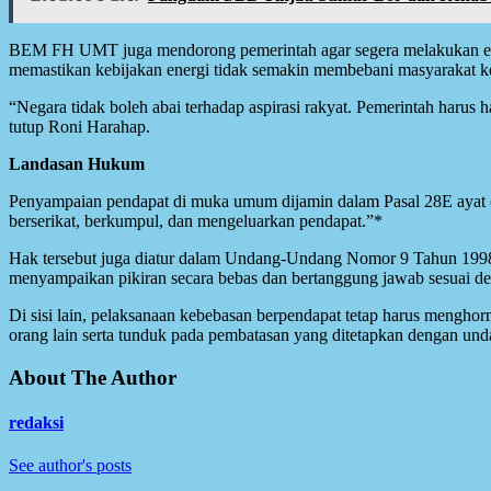
BEM FH UMT juga mendorong pemerintah agar segera melakukan evalu
memastikan kebijakan energi tidak semakin membebani masyarakat ke
“Negara tidak boleh abai terhadap aspirasi rakyat. Pemerintah harus 
tutup Roni Harahap.
Landasan Hukum
Penyampaian pendapat di muka umum dijamin dalam Pasal 28E ayat 
berserikat, berkumpul, dan mengeluarkan pendapat.”*
Hak tersebut juga diatur dalam Undang-Undang Nomor 9 Tahun 199
menyampaikan pikiran secara bebas dan bertanggung jawab sesuai d
Di sisi lain, pelaksanaan kebebasan berpendapat tetap harus mengh
orang lain serta tunduk pada pembatasan yang ditetapkan dengan un
About The Author
redaksi
See author's posts