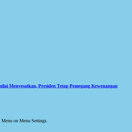
inilai Menyesatkan, Presiden Tetap Pemegang Kewenangan
ial Menu on Menu Settings.