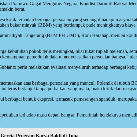
iskan Prabowo Gagal Mengurus Negara, Kondisi Darurat! Rakyat Menj
emakin berat.
si kritik terhadap berbagai persoalan yang sedang dihadapi masyaraka
a bahan bakar minyak (BBM) yang berdampak pada meningkatnya biaya 
ammadiyah Tangerang (BEM FH UMT), Roni Harahap, menilai kondisi 
ga kebutuhan pokok terus meningkat, nilai tukar rupiah melemah, seme
dap kemampuan pemerintah dalam menyelesaikan persoalan bangsa,” ujar
bianto perlu melakukan evaluasi menyeluruh terhadap berbagai kebij
muaskan atas berbagai persoalan yang muncul. Polemik di tubuh BGN
 ini terus berlanjut tanpa perbaikan yang nyata, maka kritik dari masy
 berbagai bentuk ekspresi, termasuk pemasangan spanduk, merupakan 
kepedulian terhadap masa depan bangsa. Pemerintah hendaknya menjadi
.
Gereja Program Karya Bakti di Toba