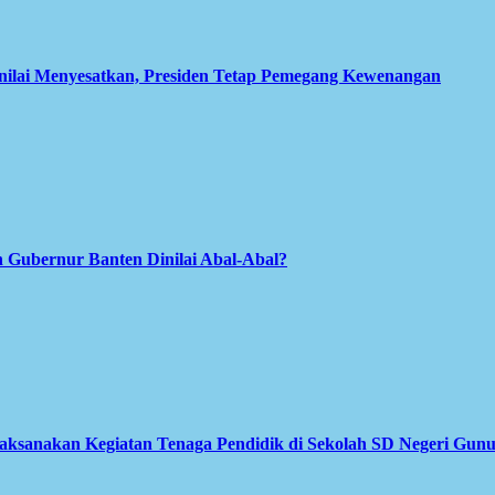
inilai Menyesatkan, Presiden Tetap Pemegang Kewenangan
 Gubernur Banten Dinilai Abal-Abal?
Laksanakan Kegiatan Tenaga Pendidik di Sekolah SD Negeri Gun