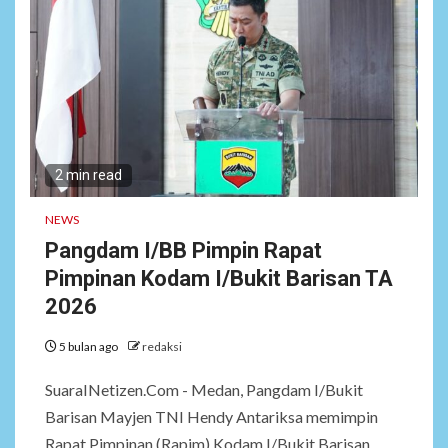
2 min read
NEWS
Pangdam I/BB Pimpin Rapat
Pimpinan Kodam I/Bukit Barisan TA
2026
5 bulan ago
redaksi
SuaraINetizen.Com - Medan, Pangdam I/Bukit
Barisan Mayjen TNI Hendy Antariksa memimpin
Rapat Pimpinan (Rapim) Kodam I/Bukit Barisan