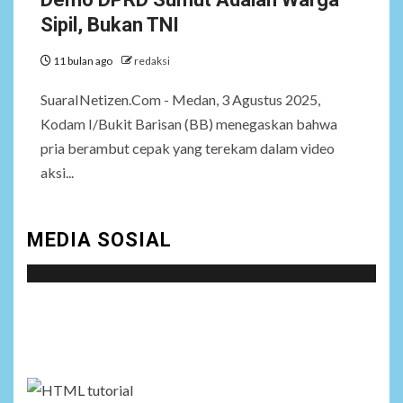
Sipil, Bukan TNI
11 bulan ago
redaksi
SuaraINetizen.Com - Medan, 3 Agustus 2025,
Kodam I/Bukit Barisan (BB) menegaskan bahwa
pria berambut cepak yang terekam dalam video
aksi...
MEDIA SOSIAL
Social menu is not set. You need to create menu and
assign it to Social Menu on Menu Settings.