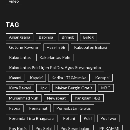
video
TAG
Anjangsana
Babinsa
Brimob
Bulog
Gotong Royong
Hasyim SE
Kabupaten Bekasi
Kakorlantas
Kakorlantas Polri
Kakorlantas Polri Irjen Pol Drs. Agus Suryonugroho
Kammi
Kapolri
Kodim 1710/mimika
Korupsi
Kota Bekasi
Kpk
Makan Bergizi Gratis
MBG
Muhammad Nuh
Newsbeat
Pangdam I/BB
Papua
Pengamat
Pengobatan Gratis
Perumda Tirta Bhagasasi
Petani
Polri
Pos Iwur
Pos Kotis
Pos Selal
Pos Serambakon
PP KAMMI