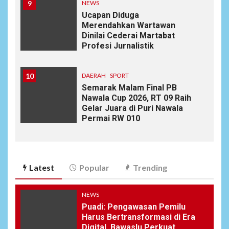
9
NEWS
Ucapan Diduga
Merendahkan Wartawan
Dinilai Cederai Martabat
Profesi Jurnalistik
10
DAERAH
SPORT
Semarak Malam Final PB
Nawala Cup 2026, RT 09 Raih
Gelar Juara di Puri Nawala
Permai RW 010
Latest
Popular
Trending
NEWS
Puadi: Pengawasan Pemilu
Harus Bertransformasi di Era
Digital, Bawaslu Perkuat