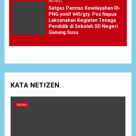
ARTIKEL
Satgas Pamtas Kewilayahan RI-
PNG yonif 645/gty. Pos Napua
Laksanakan Kegiatan Tenaga
Pendidik di Sekolah SD Negeri
Gunung Susu
KATA NETIZEN
NEWS