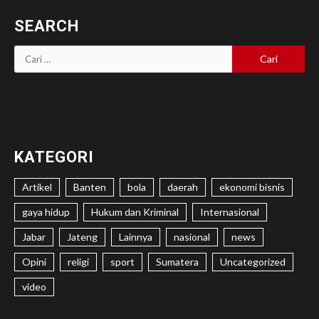
SEARCH
Cari
untuk:
KATEGORI
Artikel
Banten
bola
daerah
ekonomi bisnis
gaya hidup
Hukum dan Kriminal
Internasional
Jabar
Jateng
Lainnya
nasional
news
Opini
religi
sport
Sumatera
Uncategorized
video