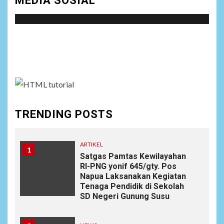
MEDIA SOSIAL
Social menu is not set. You need to create menu and
assign it to Social Menu on Menu Settings.
TRENDING POSTS
ARTIKEL
1
Satgas Pamtas Kewilayahan
RI-PNG yonif 645/gty. Pos
Napua Laksanakan Kegiatan
Tenaga Pendidik di Sekolah
SD Negeri Gunung Susu