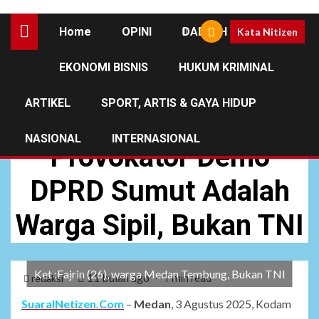
Home
OPINI
DAERAH
Kata Nitizen
EKONOMI BISNIS
HUKUM KRIMINAL
DAERAH
NEWS
ARTIKEL
SPORT, ARTIS & GAYA HIDUP
Kodam I/BB Tegaskan:
NASIONAL
INTERNASIONAL
Provokator Demo
DPRD Sumut Adalah
Warga Sipil, Bukan TNI
Ket :Fajrin (26), warga Medan Tembung, Bukan TNI
11 bulan ago
redaksi
1 min read
SuaraINetizen.Com
–
Medan
, 3 Agustus 2025, Kodam