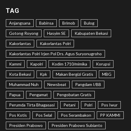
TAG
Anjangsana
Babinsa
Brimob
Bulog
Gotong Royong
Hasyim SE
Kabupaten Bekasi
Kakorlantas
Kakorlantas Polri
Kakorlantas Polri Irjen Pol Drs. Agus Suryonugroho
Kammi
Kapolri
Kodim 1710/mimika
Korupsi
Kota Bekasi
Kpk
Makan Bergizi Gratis
MBG
Muhammad Nuh
Newsbeat
Pangdam I/BB
Papua
Pengamat
Pengobatan Gratis
Perumda Tirta Bhagasasi
Petani
Polri
Pos Iwur
Pos Kotis
Pos Selal
Pos Serambakon
PP KAMMI
Presiden Prabowo
Presiden Prabowo Subianto