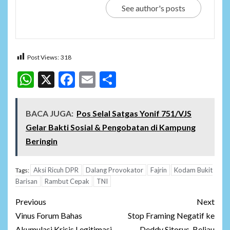
See author's posts
Post Views:
318
WhatsApp
X
Facebook
Email
Share
BACA JUGA:
Pos Selal Satgas Yonif 751/VJS
Gelar Bakti Sosial & Pengobatan di Kampung
Beringin
Aksi Ricuh DPR
Dalang Provokator
Fajrin
Kodam Bukit
Tags:
Barisan
Rambut Cepak
TNI
Post
Previous
Next
navigation
Vinus Forum Bahas
Stop Framing Negatif ke
Akumulasi Krisis Legitimasi,
Deddy Sitorus, Beliau