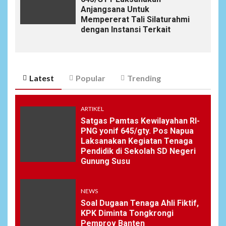
Anjangsana Untuk
Mempererat Tali Silaturahmi
dengan Instansi Terkait
Latest
Popular
Trending
ARTIKEL
Satgas Pamtas Kewilayahan RI-
PNG yonif 645/gty. Pos Napua
Laksanakan Kegiatan Tenaga
Pendidik di Sekolah SD Negeri
Gunung Susu
NEWS
Soal Dugaan Tenaga Ahli Fiktif,
KPK Diminta Tongkrongi
Pemprov Banten