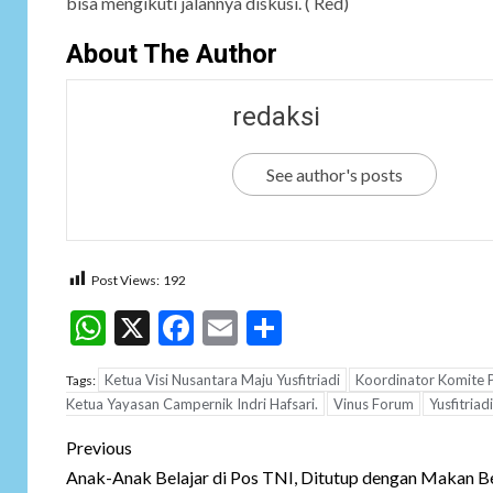
bisa mengikuti jalannya diskusi. ( Red)
About The Author
redaksi
See author's posts
Post Views:
192
WhatsApp
X
Facebook
Email
Share
Ketua Visi Nusantara Maju Yusfitriadi
Koordinator Komite 
Tags:
Ketua Yayasan Campernik Indri Hafsari.
Vinus Forum
Yusfitriadi
Post
Previous
navigation
Anak-Anak Belajar di Pos TNI, Ditutup dengan Makan 