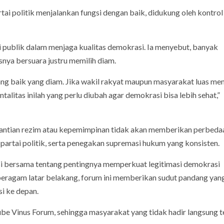
tai politik menjalankan fungsi dengan baik, didukung oleh kontrol
si publik dalam menjaga kualitas demokrasi. Ia menyebut, banyak
nya bersuara justru memilih diam.
ang baik yang diam. Jika wakil rakyat maupun masyarakat luas mem
litas inilah yang perlu diubah agar demokrasi bisa lebih sehat,”
ntian rezim atau kepemimpinan tidak akan memberikan perbeda
i partai politik, serta penegakan supremasi hukum yang konsisten.
eksi bersama tentang pentingnya memperkuat legitimasi demokrasi
beragam latar belakang, forum ini memberikan sudut pandang yan
i ke depan.
ube Vinus Forum, sehingga masyarakat yang tidak hadir langsung t