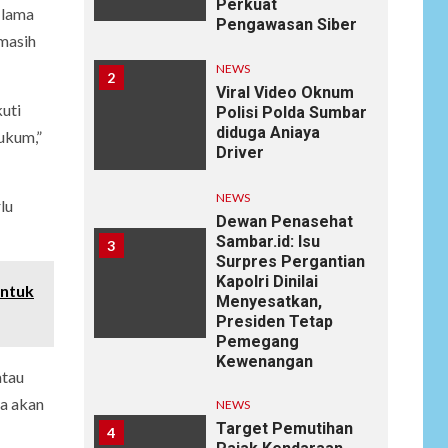
Perkuat
 lama
Pengawasan Siber
 masih
NEWS
2
Viral Video Oknum
kuti
Polisi Polda Sumbar
diduga Aniaya
ukum,”
Driver
NEWS
lu
Dewan Penasehat
Sambar.id: Isu
3
Surpres Pergantian
Kapolri Dinilai
untuk
Menyesatkan,
Presiden Tetap
Pemegang
Kewenangan
atau
ya akan
NEWS
Target Pemutihan
4