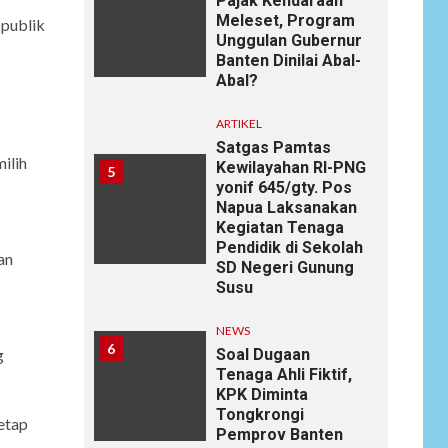
Pajak Kendaraan
Meleset, Program
 publik
Unggulan Gubernur
Banten Dinilai Abal-
Abal?
ARTIKEL
Satgas Pamtas
ilih
Kewilayahan RI-PNG
5
yonif 645/gty. Pos
Napua Laksanakan
Kegiatan Tenaga
Pendidik di Sekolah
an
SD Negeri Gunung
Susu
NEWS
6
Soal Dugaan
g
Tenaga Ahli Fiktif,
KPK Diminta
Tongkrongi
etap
Pemprov Banten