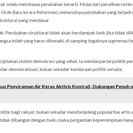
ak selalu membawa perubahan berarti. Mulai dari peralihan rezim
ri Orde Baru ke era Reformasi, menurutnya perubahan yang terjadi
truktural yang mendasar.
h. Perubahan struktural tidak akan berdampak baik jika tidak dii
ngsa inilah yang harus dibenahi, di samping tegaknya supremasi h
ciptakan sistem demokrasi yang sehat. Ia menilai partai politik per
ilar demokratisasi, bukan sekadar kendaraan politik semata.
us Penyiraman Air Keras Aktivis KontraS, Dukungan Penuh 
litik bagi rakyat, bukan sekadar mendompleng popularitas artis 
i tidak dibangun dengan baik, maka pergantian kepemimpinan han