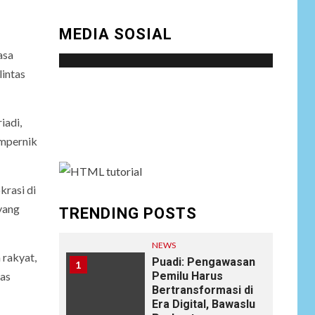
MEDIA SOSIAL
asa
lintas
Social menu is not set. You need to create
menu and assign it to Social Menu on Menu
iadi,
Settings.
ampernik
krasi di
yang
TRENDING POSTS
NEWS
 rakyat,
Puadi: Pengawasan
1
Pemilu Harus
gas
Bertransformasi di
Era Digital, Bawaslu