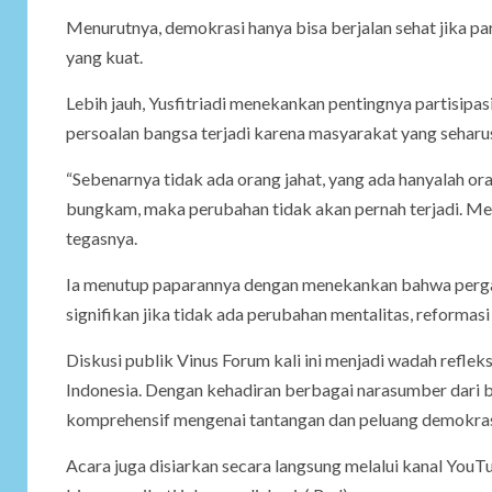
Menurutnya, demokrasi hanya bisa berjalan sehat jika par
yang kuat.
Lebih jauh, Yusfitriadi menekankan pentingnya partisipa
persoalan bangsa terjadi karena masyarakat yang seharus
“Sebenarnya tidak ada orang jahat, yang ada hanyalah or
bungkam, maka perubahan tidak akan pernah terjadi. Menta
tegasnya.
Ia menutup paparannya dengan menekankan bahwa perga
signifikan jika tidak ada perubahan mentalitas, reformas
Diskusi publik Vinus Forum kali ini menjadi wadah refl
Indonesia. Dengan kehadiran berbagai narasumber dari 
komprehensif mengenai tantangan dan peluang demokras
Acara juga disiarkan secara langsung melalui kanal YouT