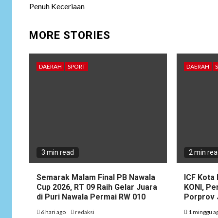
Penuh Keceriaan
MORE STORIES
DAERAH
SPORT
DAERAH
3 min read
2 min re
Semarak Malam Final PB Nawala
ICF Kota 
Cup 2026, RT 09 Raih Gelar Juara
KONI, Pe
di Puri Nawala Permai RW 010
Porprov 
6 hari ago
redaksi
1 minggu a