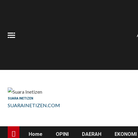
Skip
to
content
SUARA INETIZEN
SUARAINETIZEN.COM
Home
OPINI
DAERAH
EKONOMI 