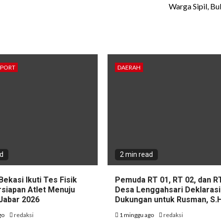
Warga Sipil, B
SPORT
DAERAH
ad
2 min read
Bekasi Ikuti Tes Fisik
Pemuda RT 01, RT 02, dan R
rsiapan Atlet Menuju
Desa Lenggahsari Deklaras
Jabar 2026
Dukungan untuk Rusman, S.H
go
redaksi
1 minggu ago
redaksi