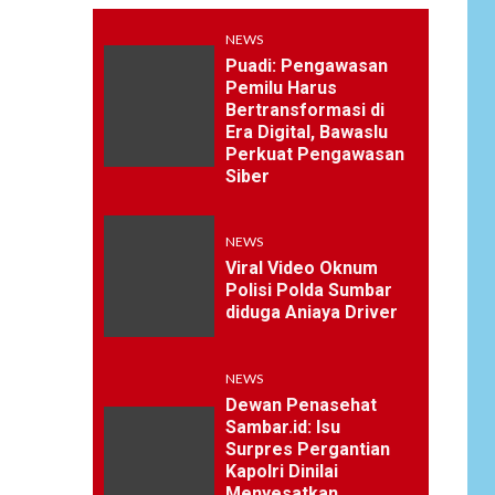
NEWS
Puadi: Pengawasan
Pemilu Harus
Bertransformasi di
Era Digital, Bawaslu
Perkuat Pengawasan
Siber
NEWS
Viral Video Oknum
Polisi Polda Sumbar
diduga Aniaya Driver
NEWS
Dewan Penasehat
Sambar.id: Isu
Surpres Pergantian
Kapolri Dinilai
Menyesatkan,