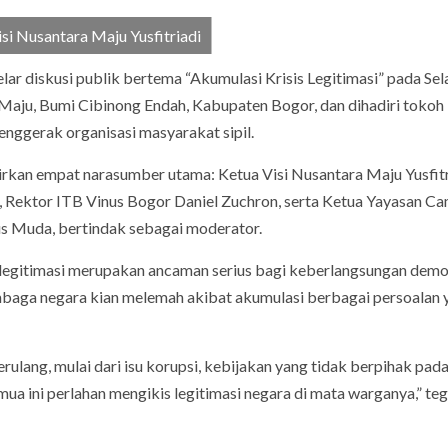
isi Nusantara Maju Yusfitriadi
ar diskusi publik bertema “Akumulasi Krisis Legitimasi” pada Sel
Maju, Bumi Cibinong Endah, Kabupaten Bogor, dan dihadiri tokoh 
penggerak organisasi masyarakat sipil.
rkan empat narasumber utama: Ketua Visi Nusantara Maju Yusfitr
 Rektor ITB Vinus Bogor Daniel Zuchron, serta Ketua Yayasan C
nus Muda, bertindak sebagai moderator.
 legitimasi merupakan ancaman serius bagi keberlangsungan demo
mbaga negara kian melemah akibat akumulasi berbagai persoalan 
lang, mulai dari isu korupsi, kebijakan yang tidak berpihak pada
mua ini perlahan mengikis legitimasi negara di mata warganya,” te