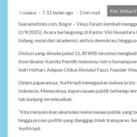
Ket. Ketua V
11 bulan ago
redaksi
2 min read
SuaraInetizen.com, Bogor – Vinus Forum kembali menggel
(2/9/2025). Acara berlangsung di Kantor Visi Nusantara 
bidang, mulai dari akademisi, aktivis demokrasi, hingga 
Diskusi yang dimulai pukul 12.30 WIB tersebut menghadi
Koordinator Komite Pemilih Indonesia Jeirry Sumampow,
Indri Hafsari. Adapun Chikal Akmalul Fauzi, Founder Vi
Dalam paparannya, Yusfitriadi menegaskan bahwa krisis
Indonesia. Menurutnya, kepercayaan publik terhadap le
tak kunjung terselesaikan.
“Kita menyaksikan akumulasi kekecewaan publik yang beru
hingga proses politik yang dianggap tidak transparan. Se
Yusfitriadi.