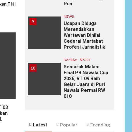
Pun
ukan TNI
NEWS
9
Ucapan Diduga
Merendahkan
Wartawan Dinilai
Cederai Martabat
Profesi Jurnalistik
DAERAH
SPORT
Semarak Malam
10
Final PB Nawala Cup
2026, RT 09 Raih
Gelar Juara di Puri
Nawala Permai RW
010
T 03
ikan
.
Latest
Popular
Trending