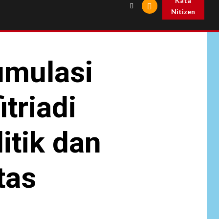
Kata
Nitizen
umulasi
itriadi
itik dan
tas