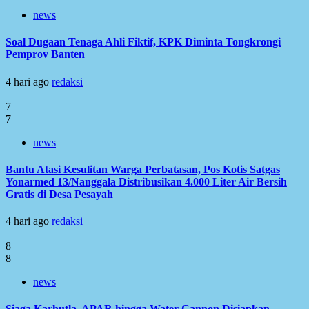
news
Soal Dugaan Tenaga Ahli Fiktif, KPK Diminta Tongkrongi
Pemprov Banten
4 hari ago
redaksi
7
7
news
Bantu Atasi Kesulitan Warga Perbatasan, Pos Kotis Satgas
Yonarmed 13/Nanggala Distribusikan 4.000 Liter Air Bersih
Gratis di Desa Pesayah
4 hari ago
redaksi
8
8
news
Siaga Karhutla, APAR hingga Water Cannon Disiapkan