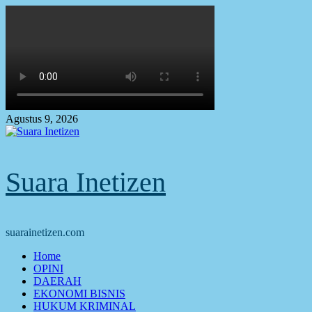
Skip
to
content
Agustus 9, 2026
Suara Inetizen
suarainetizen.com
Primary
Home
Menu
OPINI
DAERAH
EKONOMI BISNIS
HUKUM KRIMINAL