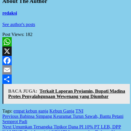
About The Author
redaksi
See author's posts
Post Views:
182
WhatsApp
X
Facebook
Email
Share
BACA JUGA:
Terkait Laporan Projamin, Bupati Madina
Protes Penyalahgunaan Wewenang yang Diumbar
Tags:
empat kebun ganja
Kebun Ganja
TNI
Post
Previous
Babinsa Simpang Keuramat Turun Sawah, Bantu Petani
Semprot Padi
navigation
Next
Umumkan Tersangka Tipikor Dana PI 10% PT LEB, DPP