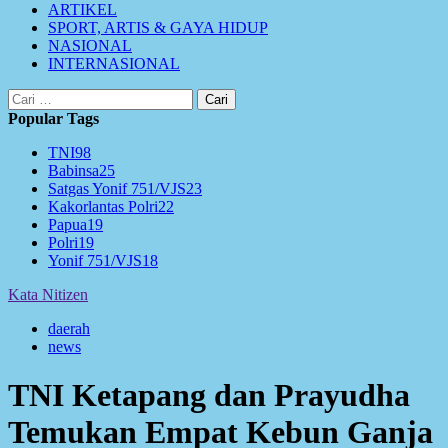
ARTIKEL
SPORT, ARTIS & GAYA HIDUP
NASIONAL
INTERNASIONAL
Cari
untuk:
Popular Tags
TNI
98
Babinsa
25
Satgas Yonif 751/VJS
23
Kakorlantas Polri
22
Papua
19
Polri
19
Yonif 751/VJS
18
Kata Nitizen
daerah
news
TNI Ketapang dan Prayudha
Temukan Empat Kebun Ganja