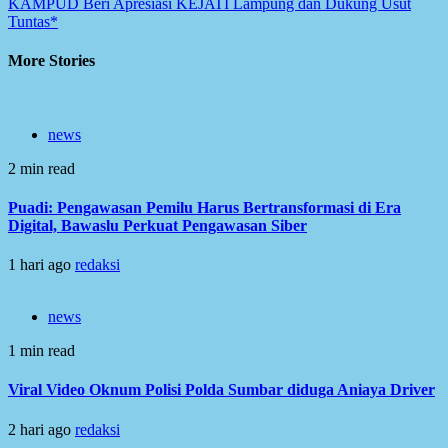
KAMPUD Beri Apresiasi KEJATI Lampung dan Dukung Usut
Tuntas*
More Stories
news
2 min read
Puadi: Pengawasan Pemilu Harus Bertransformasi di Era
Digital, Bawaslu Perkuat Pengawasan Siber
1 hari ago
redaksi
news
1 min read
Viral Video Oknum Polisi Polda Sumbar diduga Aniaya Driver
2 hari ago
redaksi