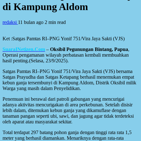
di Kampung Aldom
redaksi
11 bulan ago
2 min read
Ket :Satgas Pamtas RI–PNG Yonif 751/Vira Jaya Sakti (VJS)
SuaraINetizen.Com
–
Oksibil Pegunungan Bintang, Papua
,
Operasi pengamanan wilayah perbatasan kembali membuahkan
hasil penting.(Selasa, 23/9/2025).
Satgas Pamtas RI–PNG Yonif 751/Vira Jaya Sakti (VJS) bersama
Satgas Prayudha dan Satgas Ketapang berhasil menemukan empat
kebun ganja tersembunyi di Kampung Aldom, Distrik Oksibil milik
Warga yang masih dalam Penyelidikan.
Penemuan ini berawal dari patroli gabungan yang mencurigai
adanya aktivitas mencurigakan di area perkebunan. Setelah disisir
lebih dalam, ditemukan kebun ganja yang dikamuflase dengan
tanaman pangan seperti ubi, sawi, dan jagung agar tidak terdeteksi
oleh aparat atau masyarakat sekitar.
Total terdapat 297 batang pohon ganja dengan tinggi rata rata 1,5
meter yang berhasil diamankan. Menariknya dengan rata-rata