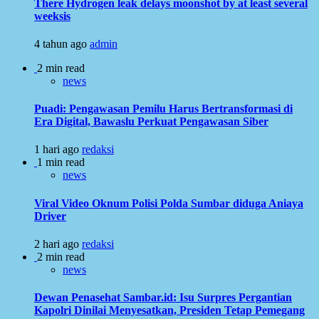
There Hydrogen leak delays moonshot by at least several
weeksis
4 tahun ago
admin
2 min read
news
Puadi: Pengawasan Pemilu Harus Bertransformasi di
Era Digital, Bawaslu Perkuat Pengawasan Siber
1 hari ago
redaksi
1 min read
news
Viral Video Oknum Polisi Polda Sumbar diduga Aniaya
Driver
2 hari ago
redaksi
2 min read
news
Dewan Penasehat Sambar.id: Isu Surpres Pergantian
Kapolri Dinilai Menyesatkan, Presiden Tetap Pemegang