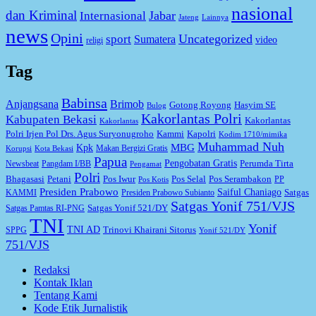
nasional
dan Kriminal
Jabar
Internasional
Jateng
Lainnya
news
Opini
Uncategorized
sport
Sumatera
video
religi
Tag
Babinsa
Anjangsana
Brimob
Gotong Royong
Hasyim SE
Bulog
Kakorlantas Polri
Kabupaten Bekasi
Kakorlantas
Kakorlantas
Kapolri
Polri Irjen Pol Drs. Agus Suryonugroho
Kammi
Kodim 1710/mimika
Muhammad Nuh
MBG
Kpk
Makan Bergizi Gratis
Korupsi
Kota Bekasi
Papua
Pengobatan Gratis
Perumda Tirta
Newsbeat
Pangdam I/BB
Pengamat
Polri
Bhagasasi
Petani
Pos Iwur
Pos Selal
Pos Serambakon
PP
Pos Kotis
Presiden Prabowo
Saiful Chaniago
Satgas
KAMMI
Presiden Prabowo Subianto
Satgas Yonif 751/VJS
Satgas Yonif 521/DY
Satgas Pamtas RI-PNG
TNI
Yonif
TNI AD
Trinovi Khairani Sitorus
SPPG
Yonif 521/DY
751/VJS
Redaksi
Kontak Iklan
Tentang Kami
Kode Etik Jurnalistik