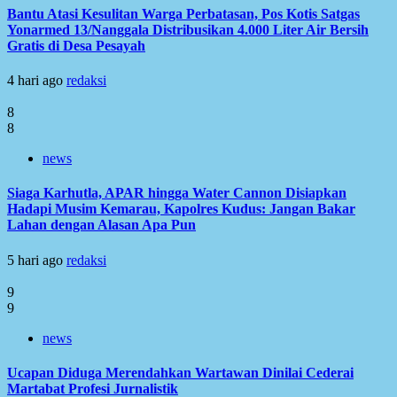
Bantu Atasi Kesulitan Warga Perbatasan, Pos Kotis Satgas
Yonarmed 13/Nanggala Distribusikan 4.000 Liter Air Bersih
Gratis di Desa Pesayah
4 hari ago
redaksi
8
8
news
Siaga Karhutla, APAR hingga Water Cannon Disiapkan
Hadapi Musim Kemarau, Kapolres Kudus: Jangan Bakar
Lahan dengan Alasan Apa Pun
5 hari ago
redaksi
9
9
news
Ucapan Diduga Merendahkan Wartawan Dinilai Cederai
Martabat Profesi Jurnalistik