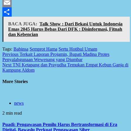
Facebook
Email
Share
BACA JUGA:
Talk Show : Dari Bekasi Untuk Indonesia
Emas 2045 Harus Bebas Dari DFK : Disinformasi, Fitnah
dan Kebencian
Tags:
Babinsa
Semprot Hama
Sertu Hotibul Umam
Post
Previous
Terkait Laporan Projamin, Bupati Madina Protes
Penyalahgunaan Wewenang yang Diumbar
navigation
Next
TNI Ketapang dan Prayudha Temukan Empat Kebun Ganja di
Kampung Aldom
More Stories
news
2 min read
Puadi: Pengawasan Pemilu Harus Bertransformasi di Era
Digital, Bawaslu Perkuat Pengawasan Siber