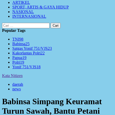
ARTIKEL
SPORT, ARTIS & GAYA HIDUP
NASIONAL
INTERNASIONAL
Cari
untuk:
Popular Tags
TNI
98
Babinsa
25
Satgas Yonif 751/VJS
23
Kakorlantas Polri
22
Papua
19
Polri
19
Yonif 751/VJS
18
Kata Nitizen
daerah
news
Babinsa Simpang Keuramat
Turun Sawah, Bantu Petani