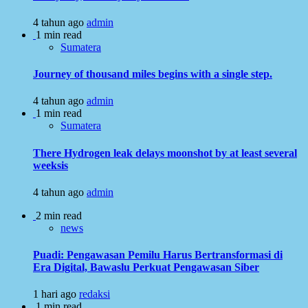
4 tahun ago
admin
1 min read
Sumatera
Journey of thousand miles begins with a single step.
4 tahun ago
admin
1 min read
Sumatera
There Hydrogen leak delays moonshot by at least several
weeksis
4 tahun ago
admin
2 min read
news
Puadi: Pengawasan Pemilu Harus Bertransformasi di
Era Digital, Bawaslu Perkuat Pengawasan Siber
1 hari ago
redaksi
1 min read