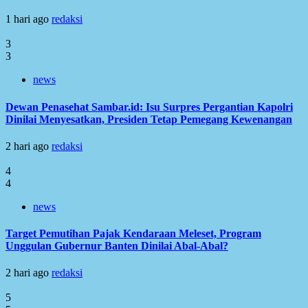
1 hari ago
redaksi
3
3
news
Dewan Penasehat Sambar.id: Isu Surpres Pergantian Kapolri
Dinilai Menyesatkan, Presiden Tetap Pemegang Kewenangan
2 hari ago
redaksi
4
4
news
Target Pemutihan Pajak Kendaraan Meleset, Program
Unggulan Gubernur Banten Dinilai Abal-Abal?
2 hari ago
redaksi
5