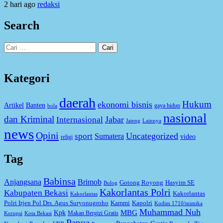
2 hari ago
redaksi
Search
Cari
untuk:
Kategori
daerah
Hukum
ekonomi bisnis
Artikel
Banten
gaya hidup
bola
nasional
dan Kriminal
Jabar
Internasional
Jateng
Lainnya
news
Opini
Uncategorized
sport
Sumatera
video
religi
Tag
Babinsa
Anjangsana
Brimob
Gotong Royong
Hasyim SE
Bulog
Kakorlantas Polri
Kabupaten Bekasi
Kakorlantas
Kakorlantas
Kapolri
Polri Irjen Pol Drs. Agus Suryonugroho
Kammi
Kodim 1710/mimika
Muhammad Nuh
MBG
Kpk
Makan Bergizi Gratis
Korupsi
Kota Bekasi
Papua