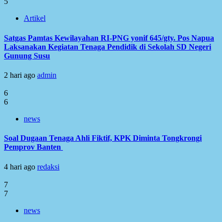
5
Artikel
Satgas Pamtas Kewilayahan RI-PNG yonif 645/gty. Pos Napua
Laksanakan Kegiatan Tenaga Pendidik di Sekolah SD Negeri
Gunung Susu
2 hari ago
admin
6
6
news
Soal Dugaan Tenaga Ahli Fiktif, KPK Diminta Tongkrongi
Pemprov Banten
4 hari ago
redaksi
7
7
news