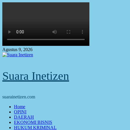
Skip
to
content
Agustus 9, 2026
Suara Inetizen
suarainetizen.com
Primary
Home
Menu
OPINI
DAERAH
EKONOMI BISNIS
HUKUM KRIMINAL