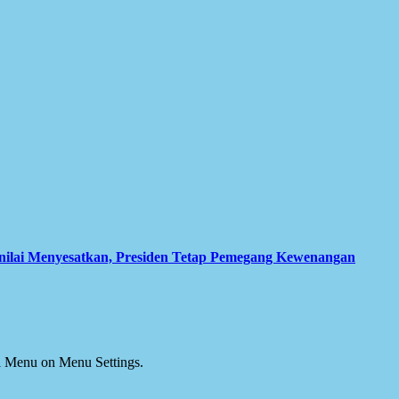
inilai Menyesatkan, Presiden Tetap Pemegang Kewenangan
ial Menu on Menu Settings.