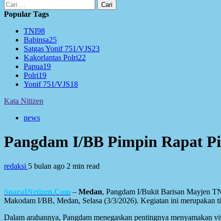
Cari
untuk:
Popular Tags
TNI
98
Babinsa
25
Satgas Yonif 751/VJS
23
Kakorlantas Polri
22
Papua
19
Polri
19
Yonif 751/VJS
18
Kata Nitizen
news
Pangdam I/BB Pimpin Rapat Pi
redaksi
5 bulan ago
2 min read
SuaraINetizen.Com
–
Medan
, Pangdam I/Bukit Barisan Mayjen T
Makodam I/BB, Medan, Selasa (3/3/2026). Kegiatan ini merupakan t
Dalam arahannya, Pangdam menegaskan pentingnya menyamakan visi d