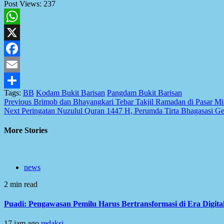
Post Views:
237
WhatsApp
X
Facebook
Email
Tags:
BB
Kodam Bukit Barisan
Pangdam Bukit Barisan
Share
Post
Previous
Brimob dan Bhayangkari Tebar Takjil Ramadan di Pasar M
Next
Peringatan Nuzulul Quran 1447 H, Perumda Tirta Bhagasasi Ge
navigation
More Stories
news
2 min read
Puadi: Pengawasan Pemilu Harus Bertransformasi di Era Digita
17 jam ago
redaksi