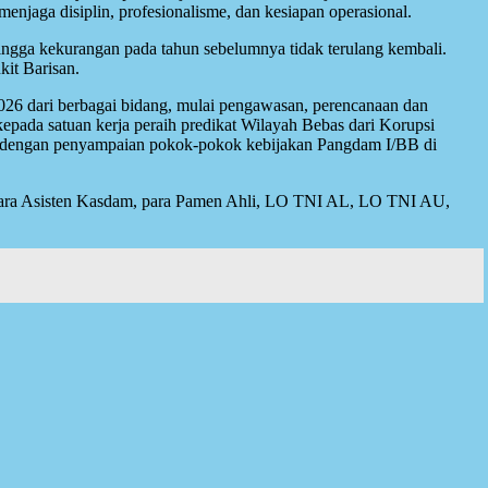
njaga disiplin, profesionalisme, dan kesiapan operasional.
hingga kekurangan pada tahun sebelumnya tidak terulang kembali.
kit Barisan.
026 dari berbagai bidang, mulai pengawasan, perencanaan dan
 kepada satuan kerja peraih predikat Wilayah Bebas dari Korupsi
p dengan penyampaian pokok-pokok kebijakan Pangdam I/BB di
 para Asisten Kasdam, para Pamen Ahli, LO TNI AL, LO TNI AU,