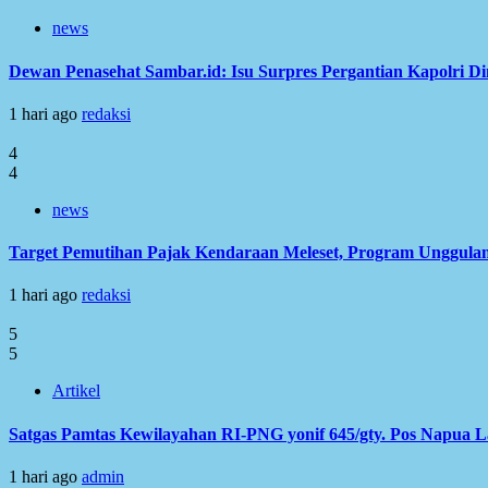
news
Dewan Penasehat Sambar.id: Isu Surpres Pergantian Kapolri D
1 hari ago
redaksi
4
4
news
Target Pemutihan Pajak Kendaraan Meleset, Program Unggulan
1 hari ago
redaksi
5
5
Artikel
Satgas Pamtas Kewilayahan RI-PNG yonif 645/gty. Pos Napua 
1 hari ago
admin