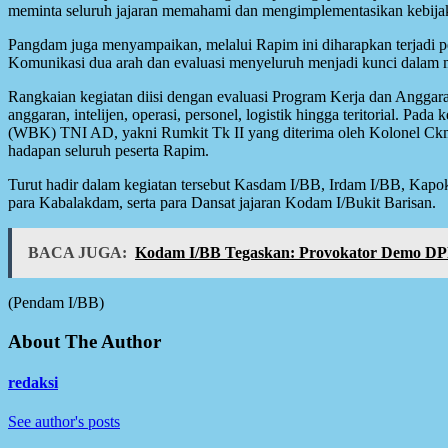
meminta seluruh jajaran memahami dan mengimplementasikan kebijakan
Pangdam juga menyampaikan, melalui Rapim ini diharapkan terjadi pe
Komunikasi dua arah dan evaluasi menyeluruh menjadi kunci dalam me
Rangkaian kegiatan diisi dengan evaluasi Program Kerja dan Anggar
anggaran, intelijen, operasi, personel, logistik hingga teritorial. 
(WBK) TNI AD, yakni Rumkit Tk II yang diterima oleh Kolonel Ck
hadapan seluruh peserta Rapim.
Turut hadir dalam kegiatan tersebut Kasdam I/BB, Irdam I/BB, K
para Kabalakdam, serta para Dansat jajaran Kodam I/Bukit Barisan.
BACA JUGA:
Kodam I/BB Tegaskan: Provokator Demo DP
(Pendam I/BB)
About The Author
redaksi
See author's posts