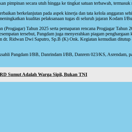
 pimpinan secara utuh hingga ke tingkat satuan terbawah, termasuk me
rbaikan berkelanjutan pada aspek kinerja dan tata kelola anggaran se
ningkatkan kualitas pelaksanaan tugas di seluruh jajaran Kodam I/Bu
an (Progjagar) Tahun 2025 serta pemaparan rencana Progjagar Tahun 2
Pada kesempatan tersebut, Pangdam juga menyerahkan piagam penghargaan
m dr. Ridwan Dwi Saputro, Sp.B (K) Onk. Kegiatan kemudian ditutu
apoksahli Pangdam I/BB, Danrindam I/BB, Danrem 023/KS, Asrendam,
RD Sumut Adalah Warga Sipil, Bukan TNI