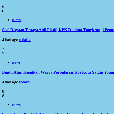
6
6
news
Soal Dugaan Tenaga Ahli Fiktif, KPK Diminta Tongkrongi Pem
4 hari ago
redaksi
7
7
news
Bantu Atasi Kesulitan Warga Perbatasan, Pos Kotis Satgas Yonar
4 hari ago
redaksi
8
8
news