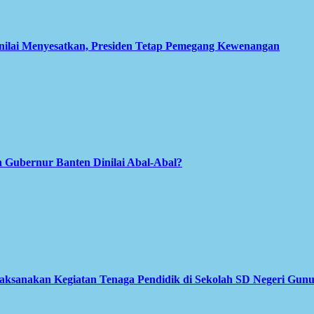
inilai Menyesatkan, Presiden Tetap Pemegang Kewenangan
 Gubernur Banten Dinilai Abal-Abal?
Laksanakan Kegiatan Tenaga Pendidik di Sekolah SD Negeri Gun