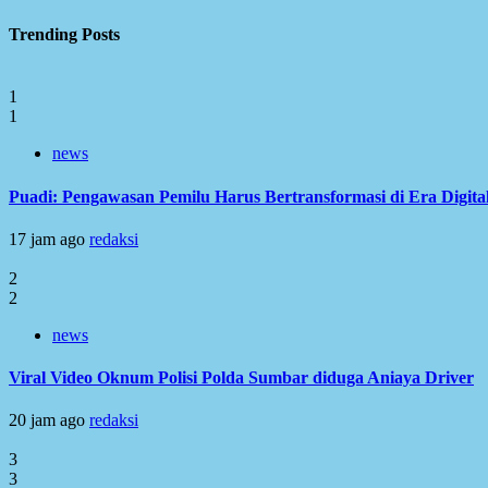
Trending Posts
1
1
news
Puadi: Pengawasan Pemilu Harus Bertransformasi di Era Digita
17 jam ago
redaksi
2
2
news
Viral Video Oknum Polisi Polda Sumbar diduga Aniaya Driver
20 jam ago
redaksi
3
3