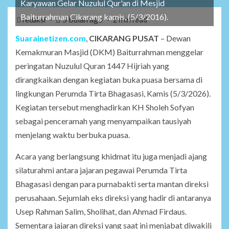
Karyawan Gelar Nuzulul Qur'an di Mesjid
Baiturrahman Cikarang kamis, (5/3/2016).
5 bulan ago
redaksi
2 min read
Suarainetizen.com
,
CIKARANG PUSAT
– Dewan
Kemakmuran Masjid (DKM) Baiturrahman menggelar
peringatan Nuzulul Quran 1447 Hijriah yang
dirangkaikan dengan kegiatan buka puasa bersama di
lingkungan Perumda Tirta Bhagasasi, Kamis (5/3/2026).
Kegiatan tersebut menghadirkan KH Sholeh Sofyan
sebagai penceramah yang menyampaikan tausiyah
menjelang waktu berbuka puasa.
Acara yang berlangsung khidmat itu juga menjadi ajang
silaturahmi antara jajaran pegawai Perumda Tirta
Bhagasasi dengan para purnabakti serta mantan direksi
perusahaan. Sejumlah eks direksi yang hadir di antaranya
Usep Rahman Salim, Sholihat, dan Ahmad Firdaus.
Sementara jajaran direksi yang saat ini menjabat diwakili