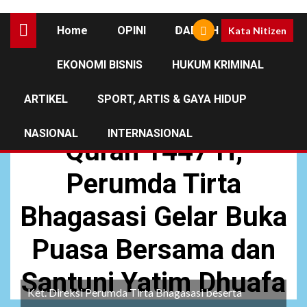
Home
OPINI
DAERAH
Kata Nitizen
EKONOMI BISNIS
HUKUM KRIMINAL
DAERAH
ARTIKEL
SPORT, ARTIS & GAYA HIDUP
Peringatan Nuzulul
NASIONAL
INTERNASIONAL
Quran 1447 H,
Perumda Tirta
Bhagasasi Gelar Buka
Puasa Bersama dan
Santuni Yatim Dhuafa
Ket. Direksi Perumda Tirta Bhagasasi beserta