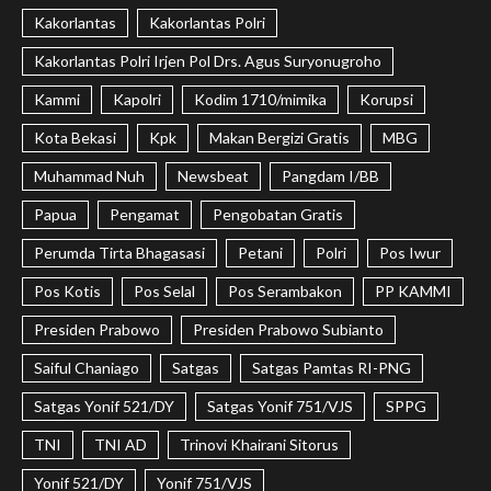
Kakorlantas
Kakorlantas Polri
Kakorlantas Polri Irjen Pol Drs. Agus Suryonugroho
Kammi
Kapolri
Kodim 1710/mimika
Korupsi
Kota Bekasi
Kpk
Makan Bergizi Gratis
MBG
Muhammad Nuh
Newsbeat
Pangdam I/BB
Papua
Pengamat
Pengobatan Gratis
Perumda Tirta Bhagasasi
Petani
Polri
Pos Iwur
Pos Kotis
Pos Selal
Pos Serambakon
PP KAMMI
Presiden Prabowo
Presiden Prabowo Subianto
Saiful Chaniago
Satgas
Satgas Pamtas RI-PNG
Satgas Yonif 521/DY
Satgas Yonif 751/VJS
SPPG
TNI
TNI AD
Trinovi Khairani Sitorus
Yonif 521/DY
Yonif 751/VJS