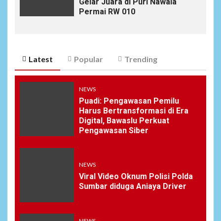
Gelar Juara di Puri Nawala
Permai RW 010
Latest
Popular
Trending
NEWS
Puadi: Pengawasan Pemilu
Harus Bertransformasi di Era
Digital, Bawaslu Perkuat
Pengawasan Siber
NEWS
Viral Video Oknum Polisi Polda
Sumbar diduga Aniaya Driver
NEWS