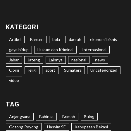
KATEGORI
Artikel
Banten
bola
daerah
ekonomi bisnis
gaya hidup
Hukum dan Kriminal
Internasional
Jabar
Jateng
Lainnya
nasional
news
Opini
religi
sport
Sumatera
Uncategorized
video
TAG
Anjangsana
Babinsa
Brimob
Bulog
Gotong Royong
Hasyim SE
Kabupaten Bekasi