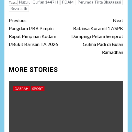
Nuzulul Qur'an 1447 H
PDAM
Perumda Tirta Bhagasasi
Tags:
Reza Lutfi
Post
Previous
Next
navigation
Pangdam I/BB Pimpin
Babinsa Koramil 17/SPK
Rapat Pimpinan Kodam
Dampingi Petani Semprot
I/Bukit Barisan TA 2026
Gulma Padi di Bulan
Ramadhan
MORE STORIES
DAERAH
SPORT