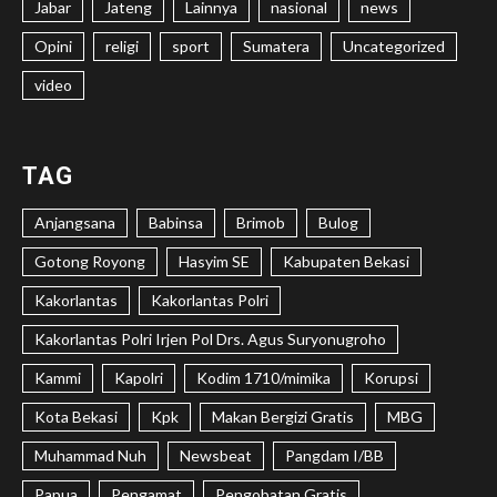
Jabar
Jateng
Lainnya
nasional
news
Opini
religi
sport
Sumatera
Uncategorized
video
TAG
Anjangsana
Babinsa
Brimob
Bulog
Gotong Royong
Hasyim SE
Kabupaten Bekasi
Kakorlantas
Kakorlantas Polri
Kakorlantas Polri Irjen Pol Drs. Agus Suryonugroho
Kammi
Kapolri
Kodim 1710/mimika
Korupsi
Kota Bekasi
Kpk
Makan Bergizi Gratis
MBG
Muhammad Nuh
Newsbeat
Pangdam I/BB
Papua
Pengamat
Pengobatan Gratis