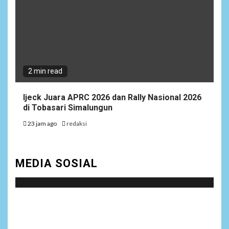
2 min read
Ijeck Juara APRC 2026 dan Rally Nasional 2026
di Tobasari Simalungun
23 jam ago
redaksi
MEDIA SOSIAL
Social menu is not set. You need to create menu and
assign it to Social Menu on Menu Settings.