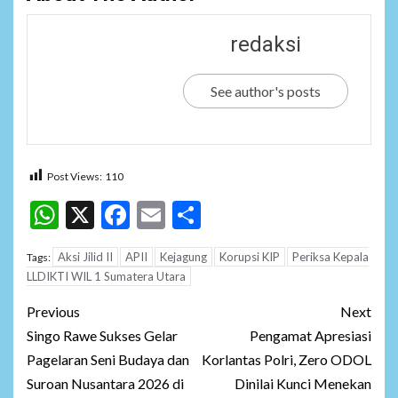
redaksi
See author's posts
Post Views:
110
WhatsApp
X
Facebook
Email
Share
Aksi Jilid II
APII
Kejagung
Korupsi KIP
Periksa Kepala
Tags:
LLDIKTI WIL 1 Sumatera Utara
Post
Previous
Next
navigation
Singo Rawe Sukses Gelar
Pengamat Apresiasi
Pagelaran Seni Budaya dan
Korlantas Polri, Zero ODOL
Suroan Nusantara 2026 di
Dinilai Kunci Menekan