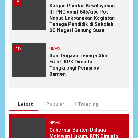
9
Satgas Pamtas Kewilayahan
RI-PNG yonif 645/gty. Pos
Napua Laksanakan Kegiatan
Tenaga Pendidik di Sekolah
SD Negeri Gunung Susu
10
NEWS
Soal Dugaan Tenaga Ahli
Fiktif, KPK Diminta
Tongkrongi Pemprov
Banten
Latest
Popular
Trending
NEWS
Gubernur Banten Diduga
Melawan Hukum, KPK Diminta