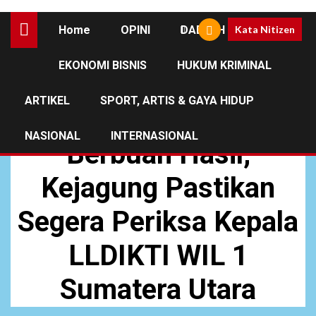
Home
OPINI
DAERAH
Kata Nitizen
EKONOMI BISNIS
HUKUM KRIMINAL
NEWS
ARTIKEL
SPORT, ARTIS & GAYA HIDUP
Aksi Jilid II APII
NASIONAL
INTERNASIONAL
Berbuah Hasil,
Kejagung Pastikan
Segera Periksa Kepala
LLDIKTI WIL 1
Sumatera Utara