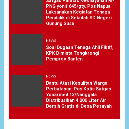
Satgas Pamtas Kewilayahan RI-
PNG yonif 645/gty. Pos Napua
Laksanakan Kegiatan Tenaga
Pendidik di Sekolah SD Negeri
Gunung Susu
NEWS
Soal Dugaan Tenaga Ahli Fiktif,
KPK Diminta Tongkrongi
Pemprov Banten
NEWS
Bantu Atasi Kesulitan Warga
Perbatasan, Pos Kotis Satgas
Yonarmed 13/Nanggala
Distribusikan 4.000 Liter Air
Bersih Gratis di Desa Pesayah