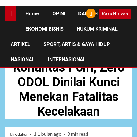
Home
OPINI
DAERAH
Kata Nitizen
EKONOMI BISNIS
HUKUM KRIMINAL
NASIONAL
ARTIKEL
SPORT, ARTIS & GAYA HIDUP
Pengamat Apresiasi
NASIONAL
INTERNASIONAL
Korlantas Polri, Zero
ODOL Dinilai Kunci
Menekan Fatalitas
Kecelakaan
1 bulan ago
redaksi
3 min read