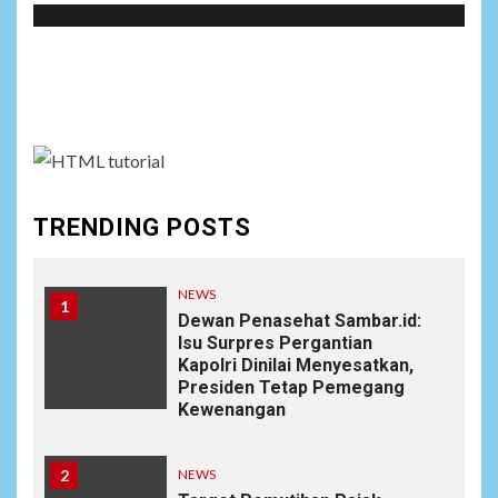
Social menu is not set. You need to create menu and
assign it to Social Menu on Menu Settings.
TRENDING POSTS
NEWS
1
Dewan Penasehat Sambar.id:
Isu Surpres Pergantian
Kapolri Dinilai Menyesatkan,
Presiden Tetap Pemegang
Kewenangan
2
NEWS