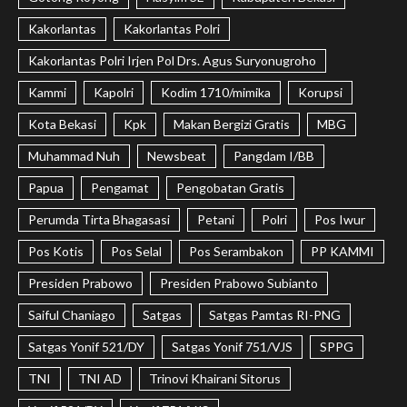
Kakorlantas
Kakorlantas Polri
Kakorlantas Polri Irjen Pol Drs. Agus Suryonugroho
Kammi
Kapolri
Kodim 1710/mimika
Korupsi
Kota Bekasi
Kpk
Makan Bergizi Gratis
MBG
Muhammad Nuh
Newsbeat
Pangdam I/BB
Papua
Pengamat
Pengobatan Gratis
Perumda Tirta Bhagasasi
Petani
Polri
Pos Iwur
Pos Kotis
Pos Selal
Pos Serambakon
PP KAMMI
Presiden Prabowo
Presiden Prabowo Subianto
Saiful Chaniago
Satgas
Satgas Pamtas RI-PNG
Satgas Yonif 521/DY
Satgas Yonif 751/VJS
SPPG
TNI
TNI AD
Trinovi Khairani Sitorus