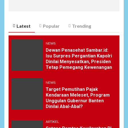
Latest
Popular
Trending
NEWS
Dewan Penasehat Sambar.id:
Isu Surpres Pergantian Kapolri
Dinilai Menyesatkan, Presiden
Tetap Pemegang Kewenangan
NEWS
Target Pemutihan Pajak
Kendaraan Meleset, Program
Unggulan Gubernur Banten
Dinilai Abal-Abal?
ARTIKEL