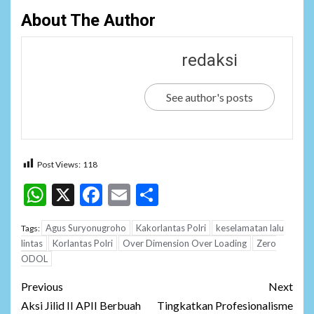
About The Author
redaksi
See author's posts
Post Views:
118
WhatsApp
X
Facebook
Email
Share
Agus Suryonugroho
Kakorlantas Polri
keselamatan lalu
Tags:
lintas
Korlantas Polri
Over Dimension Over Loading
Zero
ODOL
Post
Previous
Next
navigation
Aksi Jilid II APII Berbuah
Tingkatkan Profesionalisme