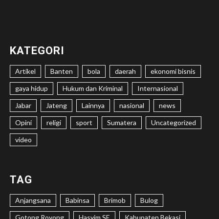
KATEGORI
Artikel
Banten
bola
daerah
ekonomi bisnis
gaya hidup
Hukum dan Kriminal
Internasional
Jabar
Jateng
Lainnya
nasional
news
Opini
religi
sport
Sumatera
Uncategorized
video
TAG
Anjangsana
Babinsa
Brimob
Bulog
Gotong Royong
Hasyim SE
Kabupaten Bekasi