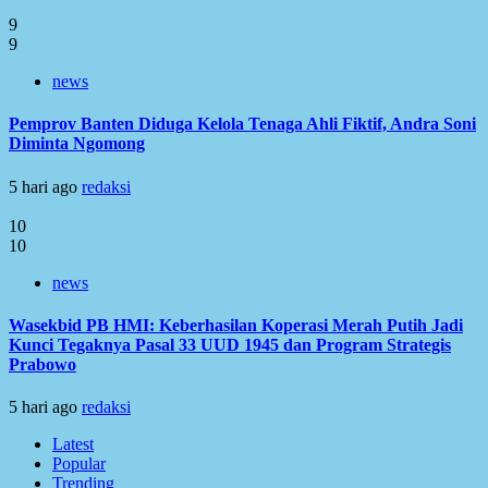
9
9
news
Pemprov Banten Diduga Kelola Tenaga Ahli Fiktif, Andra Soni
Diminta Ngomong
5 hari ago
redaksi
10
10
news
Wasekbid PB HMI: Keberhasilan Koperasi Merah Putih Jadi
Kunci Tegaknya Pasal 33 UUD 1945 dan Program Strategis
Prabowo
5 hari ago
redaksi
Latest
Popular
Trending