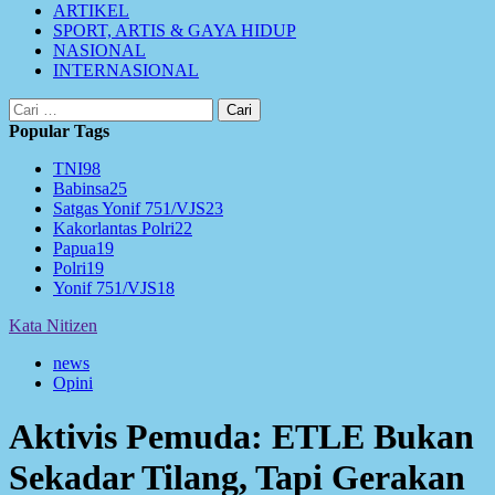
ARTIKEL
SPORT, ARTIS & GAYA HIDUP
NASIONAL
INTERNASIONAL
Cari
untuk:
Popular Tags
TNI
98
Babinsa
25
Satgas Yonif 751/VJS
23
Kakorlantas Polri
22
Papua
19
Polri
19
Yonif 751/VJS
18
Kata Nitizen
news
Opini
Aktivis Pemuda: ETLE Bukan
Sekadar Tilang, Tapi Gerakan