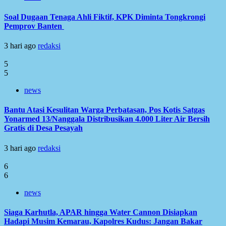
Soal Dugaan Tenaga Ahli Fiktif, KPK Diminta Tongkrongi
Pemprov Banten
3 hari ago
redaksi
5
5
news
Bantu Atasi Kesulitan Warga Perbatasan, Pos Kotis Satgas
Yonarmed 13/Nanggala Distribusikan 4.000 Liter Air Bersih
Gratis di Desa Pesayah
3 hari ago
redaksi
6
6
news
Siaga Karhutla, APAR hingga Water Cannon Disiapkan
Hadapi Musim Kemarau, Kapolres Kudus: Jangan Bakar