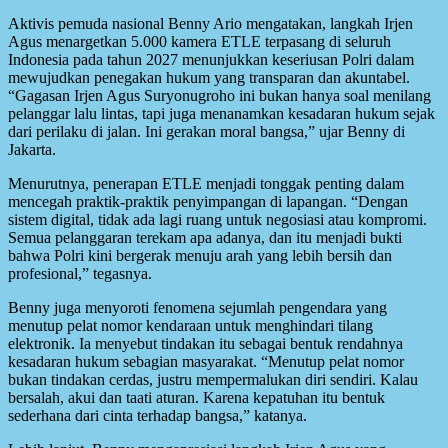
Aktivis pemuda nasional Benny Ario mengatakan, langkah Irjen
Agus menargetkan 5.000 kamera ETLE terpasang di seluruh
Indonesia pada tahun 2027 menunjukkan keseriusan Polri dalam
mewujudkan penegakan hukum yang transparan dan akuntabel.
“Gagasan Irjen Agus Suryonugroho ini bukan hanya soal menilang
pelanggar lalu lintas, tapi juga menanamkan kesadaran hukum sejak
dari perilaku di jalan. Ini gerakan moral bangsa,” ujar Benny di
Jakarta.
Menurutnya, penerapan ETLE menjadi tonggak penting dalam
mencegah praktik-praktik penyimpangan di lapangan. “Dengan
sistem digital, tidak ada lagi ruang untuk negosiasi atau kompromi.
Semua pelanggaran terekam apa adanya, dan itu menjadi bukti
bahwa Polri kini bergerak menuju arah yang lebih bersih dan
profesional,” tegasnya.
Benny juga menyoroti fenomena sejumlah pengendara yang
menutup pelat nomor kendaraan untuk menghindari tilang
elektronik. Ia menyebut tindakan itu sebagai bentuk rendahnya
kesadaran hukum sebagian masyarakat. “Menutup pelat nomor
bukan tindakan cerdas, justru mempermalukan diri sendiri. Kalau
bersalah, akui dan taati aturan. Karena kepatuhan itu bentuk
sederhana dari cinta terhadap bangsa,” katanya.