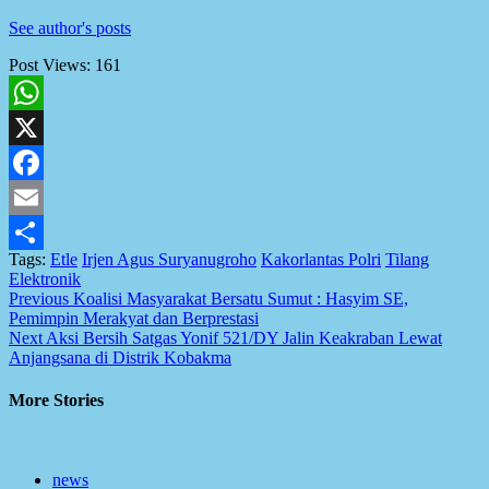
See author's posts
Post Views:
161
WhatsApp
X
Facebook
Email
Tags:
Etle
Irjen Agus Suryanugroho
Kakorlantas Polri
Tilang
Share
Elektronik
Post
Previous
Koalisi Masyarakat Bersatu Sumut : Hasyim SE,
Pemimpin Merakyat dan Berprestasi
navigation
Next
Aksi Bersih Satgas Yonif 521/DY Jalin Keakraban Lewat
Anjangsana di Distrik Kobakma
More Stories
news