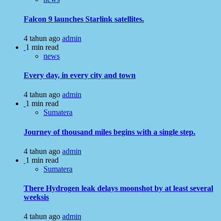
Falcon 9 launches Starlink satellites.
4 tahun ago
admin
1 min read
news
Every day, in every city and town
4 tahun ago
admin
1 min read
Sumatera
Journey of thousand miles begins with a single step.
4 tahun ago
admin
1 min read
Sumatera
There Hydrogen leak delays moonshot by at least several
weeksis
4 tahun ago
admin