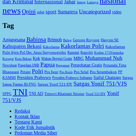
nasional
dan Kriminal
Jabar
Internasional
Jateng
Lainnya
news
Opini
Uncategorized
sport
Sumatera
video
religi
Tag
Babinsa
Anjangsana
Brimob
Gotong Royong
Hasyim SE
Bulog
Kakorlantas Polri
Kabupaten Bekasi
Kakorlantas
Kakorlantas
Kapolri
Polri Irjen Pol Drs. Agus Suryonugroho
Kammi
Kodim 1710/mimika
Muhammad Nuh
MBG
Kpk
Makan Bergizi Gratis
Korupsi
Kota Bekasi
Papua
Pengobatan Gratis
Perumda Tirta
Newsbeat
Pangdam I/BB
Pengamat
Polri
Bhagasasi
Petani
Pos Iwur
Pos Selal
Pos Serambakon
PP
Pos Kotis
Presiden Prabowo
Saiful Chaniago
Satgas
KAMMI
Presiden Prabowo Subianto
Satgas Yonif 751/VJS
Satgas Yonif 521/DY
Satgas Pamtas RI-PNG
TNI
Yonif
TNI AD
Trinovi Khairani Sitorus
SPPG
Yonif 521/DY
751/VJS
Redaksi
Kontak Iklan
Tentang Kami
Kode Etik Jurnalistik
Pedoman Media Siber