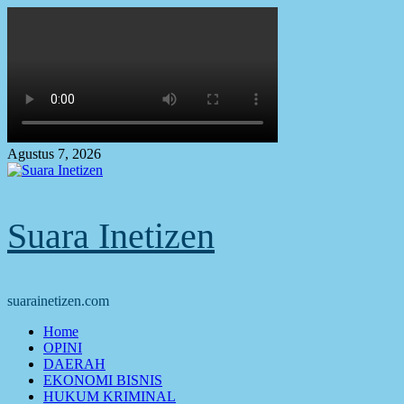
Skip
to
content
Agustus 7, 2026
Suara Inetizen
suarainetizen.com
Primary
Home
Menu
OPINI
DAERAH
EKONOMI BISNIS
HUKUM KRIMINAL