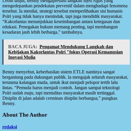
Lebih lanjut, Benny mengapresiasi langkah Irjen Agus yang
mengedepankan pendekatan preventif dalam menghadapi fenomena
tersebut. Ia menilai, strategi tersebut memperlihatkan sisi humanis
Polri yang tidak hanya menindak, tapi juga mendidik masyarakat.
“Kakorlantas menunjukkan keseimbangan antara ketegasan dan
edukasi. Penegakan hukum memang penting, tapi membangun
kesadaran jauh lebih berharga,” tambahnya.
BACA JUGA:
Pengamat Mendukung Langkah dan
Kebijakan Kakorlantas Polri "fokus Operasi Kemanusian
Inovasi Mulia
Benny menyebut, keberhasilan sistem ETLE nantinya sangat
bergantung pada dukungan publik. Ia mengajak seluruh masyarakat,
terutama kalangan muda, untuk ikut menjadi pelopor tertib lalu
lintas. “Pemuda harus menjadi contoh. Jangan sampai teknologi
Polri sudah maju, tapi mentalitas masyarakat masih tertinggal.
Disiplin di jalan adalah cerminan disiplin berbangsa,” pungkas
Benny.
About The Author
redaksi