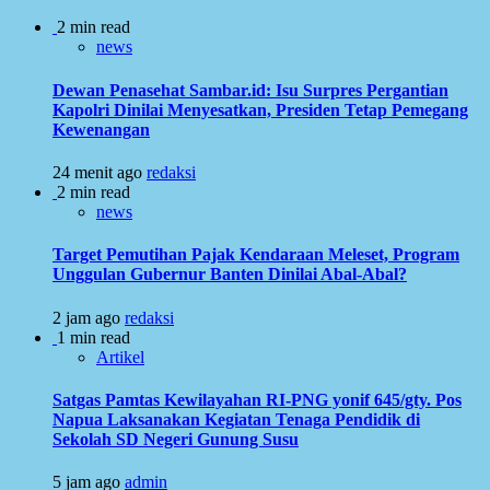
2 min read
news
Dewan Penasehat Sambar.id: Isu Surpres Pergantian
Kapolri Dinilai Menyesatkan, Presiden Tetap Pemegang
Kewenangan
24 menit ago
redaksi
2 min read
news
Target Pemutihan Pajak Kendaraan Meleset, Program
Unggulan Gubernur Banten Dinilai Abal-Abal?
2 jam ago
redaksi
1 min read
Artikel
Satgas Pamtas Kewilayahan RI-PNG yonif 645/gty. Pos
Napua Laksanakan Kegiatan Tenaga Pendidik di
Sekolah SD Negeri Gunung Susu
5 jam ago
admin