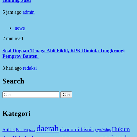
Gunung Susu
5 jam ago
admin
news
2 min read
Soal Dugaan Tenaga Ahli Fiktif, KPK Diminta Tongkrongi
Pemprov Banten
3 hari ago
redaksi
Search
Cari
untuk:
Kategori
daerah
Hukum
ekonomi bisnis
Artikel
Banten
gaya hidup
bola