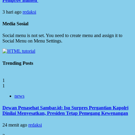
Pemprov Banten
3 hari ago
redaksi
Media Sosial
Social menu is not set. You need to create menu and assign it to
Social Menu on Menu Settings.
Trending Posts
1
1
news
Dewan Penasehat Sambar.id: Isu Surpres Pergantian Kapolri
Dinilai Menyesatkan, Presiden Tetap Pemegang Kewenangan
24 menit ago
redaksi