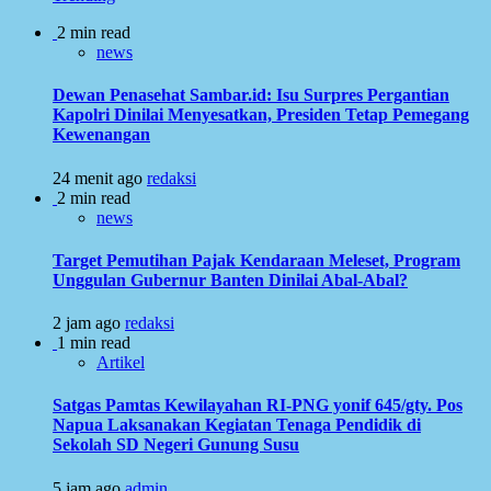
2 min read
news
Dewan Penasehat Sambar.id: Isu Surpres Pergantian
Kapolri Dinilai Menyesatkan, Presiden Tetap Pemegang
Kewenangan
24 menit ago
redaksi
2 min read
news
Target Pemutihan Pajak Kendaraan Meleset, Program
Unggulan Gubernur Banten Dinilai Abal-Abal?
2 jam ago
redaksi
1 min read
Artikel
Satgas Pamtas Kewilayahan RI-PNG yonif 645/gty. Pos
Napua Laksanakan Kegiatan Tenaga Pendidik di
Sekolah SD Negeri Gunung Susu
5 jam ago
admin