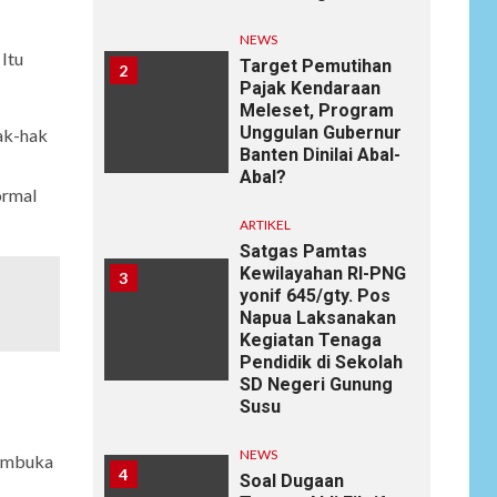
NEWS
 Itu
Target Pemutihan
2
Pajak Kendaraan
Meleset, Program
Unggulan Gubernur
ak-hak
Banten Dinilai Abal-
Abal?
ormal
ARTIKEL
Satgas Pamtas
Kewilayahan RI-PNG
3
yonif 645/gty. Pos
Napua Laksanakan
Kegiatan Tenaga
Pendidik di Sekolah
SD Negeri Gunung
Susu
NEWS
membuka
4
Soal Dugaan