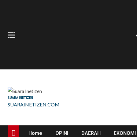
Skip
to
content
SUARA INETIZEN
SUARAINETIZEN.COM
Home
OPINI
DAERAH
EKONOMI 