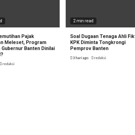
ad
2 min read
emutihan Pajak
Soal Dugaan Tenaga Ahli Fikt
n Meleset, Program
KPK Diminta Tongkrongi
 Gubernur Banten Dinilai
Pemprov Banten
l?
3 hari ago
redaksi
redaksi