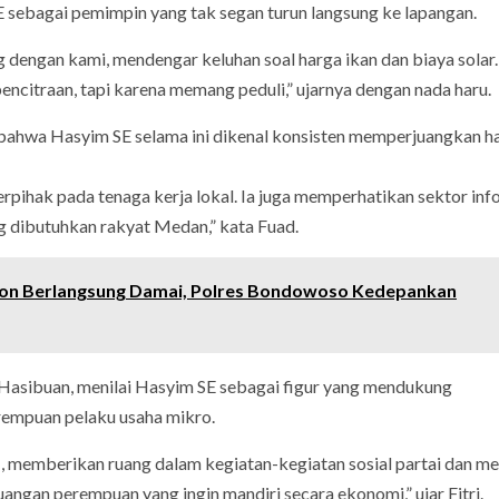
E sebagai pemimpin yang tak segan turun langsung ke lapangan.
 dengan kami, mendengar keluhan soal harga ikan dan biaya solar.
 pencitraan, tapi karena memang peduli,” ujarnya dengan nada haru.
bahwa Hasyim SE selama ini dikenal konsisten memperjuangkan h
pihak pada tenaga kerja lokal. Ia juga memperhatikan sektor inf
 dibutuhkan rakyat Medan,” kata Fuad.
on Berlangsung Damai, Polres Bondowoso Kedepankan
asibuan, menilai Hasyim SE sebagai figur yang mendukung
empuan pelaku usaha mikro.
memberikan ruang dalam kegiatan-kegiatan sosial partai dan 
angan perempuan yang ingin mandiri secara ekonomi,” ujar Fitri.