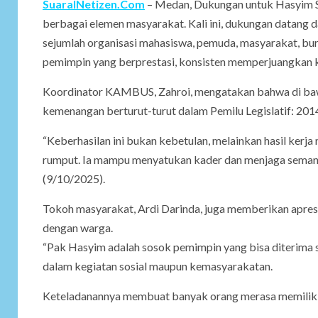
SuaraINetizen.Com
– Medan, Dukungan untuk Hasyim S
berbagai elemen masyarakat. Kali ini, dukungan datang
sejumlah organisasi mahasiswa, pemuda, masyarakat, bur
pemimpin yang berprestasi, konsisten memperjuangkan k
Koordinator KAMBUS, Zahroi, mengatakan bahwa di baw
kemenangan berturut-turut dalam Pemilu Legislatif: 201
“Keberhasilan ini bukan kebetulan, melainkan hasil ke
rumput. Ia mampu menyatukan kader dan menjaga semanga
(9/10/2025).
Tokoh masyarakat, Ardi Darinda, juga memberikan apresi
dengan warga.
“Pak Hasyim adalah sosok pemimpin yang bisa diterima se
dalam kegiatan sosial maupun kemasyarakatan.
Keteladanannya membuat banyak orang merasa memiliki s