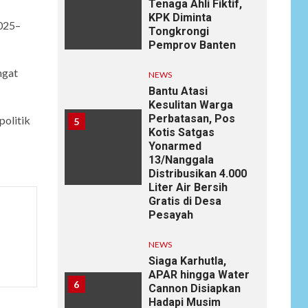
Tenaga Ahli Fiktif,
KPK Diminta
025–
Tongkrongi
Pemprov Banten
ngat
NEWS
Bantu Atasi
Kesulitan Warga
Perbatasan, Pos
politik
5
Kotis Satgas
Yonarmed
13/Nanggala
Distribusikan 4.000
Liter Air Bersih
Gratis di Desa
Pesayah
NEWS
Siaga Karhutla,
APAR hingga Water
6
Cannon Disiapkan
Hadapi Musim