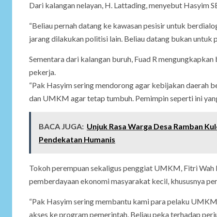
Dari kalangan nelayan, H. Lattading, menyebut Hasyim S
“Beliau pernah datang ke kawasan pesisir untuk berdialog
jarang dilakukan politisi lain. Beliau datang bukan untuk
Sementara dari kalangan buruh, Fuad R mengungkapkan 
pekerja.
“Pak Hasyim sering mendorong agar kebijakan daerah ber
dan UMKM agar tetap tumbuh. Pemimpin seperti ini yang
BACA JUGA:
Unjuk Rasa Warga Desa Ramban Kul
Pendekatan Humanis
Tokoh perempuan sekaligus penggiat UMKM, Fitri Wah H
pemberdayaan ekonomi masyarakat kecil, khususnya per
“Pak Hasyim sering membantu kami para pelaku UMKM, 
akses ke program pemerintah. Beliau peka terhadap perju