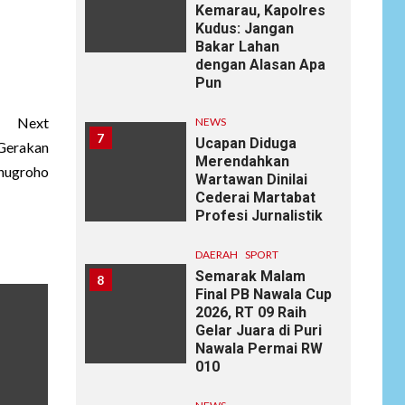
Kemarau, Kapolres
Kudus: Jangan
Bakar Lahan
dengan Alasan Apa
Pun
Next
NEWS
7
Ucapan Diduga
 Gerakan
Merendahkan
onugroho
Wartawan Dinilai
Cederai Martabat
Profesi Jurnalistik
DAERAH
SPORT
Semarak Malam
8
Final PB Nawala Cup
2026, RT 09 Raih
Gelar Juara di Puri
Nawala Permai RW
010