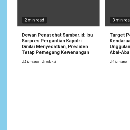
2 min read
3 min re
Dewan Penasehat Sambar.id: Isu
Target P
Surpres Pergantian Kapolri
Kendaraa
Dinilai Menyesatkan, Presiden
Unggulan
Tetap Pemegang Kewenangan
Abal-Aba
2 jam ago
redaksi
4 jam ago