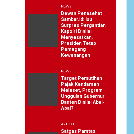
NEWS
Dewan Penasehat
Sambar.id: Isu
Surpres Pergantian
Kapolri Dinilai
Menyesatkan,
Presiden Tetap
Pemegang
Kewenangan
NEWS
Target Pemutihan
Pajak Kendaraan
Meleset, Program
Unggulan Gubernur
Banten Dinilai Abal-
Abal?
ARTIKEL
Satgas Pamtas