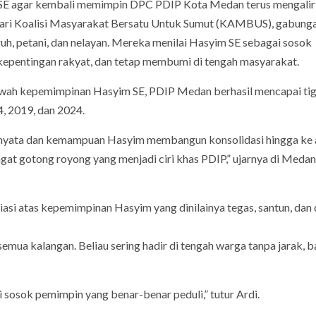
E agar kembali memimpin DPC PDIP Kota Medan terus mengalir 
 dari Koalisi Masyarakat Bersatu Untuk Sumut (KAMBUS), gabung
uh, petani, dan nelayan. Mereka menilai Hasyim SE sebagai sosok
epentingan rakyat, dan tetap membumi di tengah masyarakat.
ah kepemimpinan Hasyim SE, PDIP Medan berhasil mencapai tiga
4, 2019, dan 2024.
rja nyata dan kemampuan Hasyim membangun konsolidasi hingga ke
t gotong royong yang menjadi ciri khas PDIP,” ujarnya di Medan
asi atas kepemimpinan Hasyim yang dinilainya tegas, santun, dan
mua kalangan. Beliau sering hadir di tengah warga tanpa jarak, b
osok pemimpin yang benar-benar peduli,” tutur Ardi.