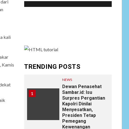
dari
an
Social menu is not set. You need to create
menu and assign it to Social Menu on Menu
Settings.
 kali
 akar
, Kamis
TRENDING POSTS
NEWS
 dekat
Dewan Penasehat
Sambar.id: Isu
1
Surpres Pergantian
aik
Kapolri Dinilai
Menyesatkan,
Presiden Tetap
Pemegang
Kewenangan