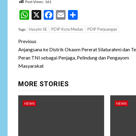
Post Views:
161
WhatsApp
X
Facebook
Email
Share
Hasyim SE
PDIP Kota Medan
PDIP Perjuangan
Tags:
Post
Previous
navigation
Anjangsana ke Distrik Okaom Pererat Silaturahmi dan T
Peran TNI sebagai Penjaga, Pelindung dan Pengayom
Masyarakat
MORE STORIES
NEWS
NEWS