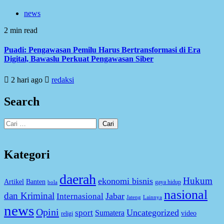
news
2 min read
Puadi: Pengawasan Pemilu Harus Bertransformasi di Era
Digital, Bawaslu Perkuat Pengawasan Siber
2 hari ago
redaksi
Search
Cari
untuk:
Kategori
daerah
Hukum
ekonomi bisnis
Artikel
Banten
gaya hidup
bola
nasional
dan Kriminal
Jabar
Internasional
Jateng
Lainnya
news
Opini
Uncategorized
sport
Sumatera
video
religi