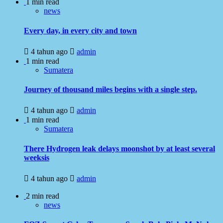
1 min read
news
Every day, in every city and town
4 tahun ago
admin
1 min read
Sumatera
Journey of thousand miles begins with a single step.
4 tahun ago
admin
1 min read
Sumatera
There Hydrogen leak delays moonshot by at least several
weeksis
4 tahun ago
admin
2 min read
news