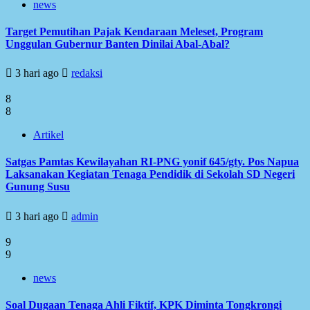
news
Target Pemutihan Pajak Kendaraan Meleset, Program
Unggulan Gubernur Banten Dinilai Abal-Abal?
3 hari ago
redaksi
8
8
Artikel
Satgas Pamtas Kewilayahan RI-PNG yonif 645/gty. Pos Napua
Laksanakan Kegiatan Tenaga Pendidik di Sekolah SD Negeri
Gunung Susu
3 hari ago
admin
9
9
news
Soal Dugaan Tenaga Ahli Fiktif, KPK Diminta Tongkrongi