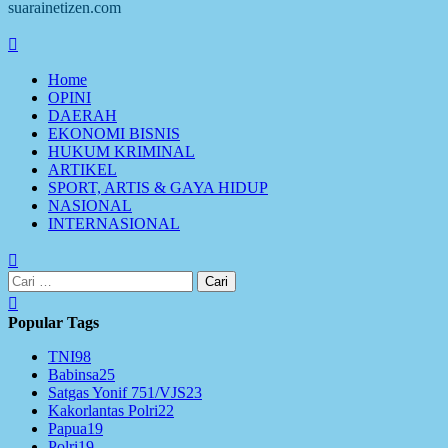
suarainetizen.com
Primary
Menu
Home
OPINI
DAERAH
EKONOMI BISNIS
HUKUM KRIMINAL
ARTIKEL
SPORT, ARTIS & GAYA HIDUP
NASIONAL
INTERNASIONAL
Cari
untuk:
Popular Tags
TNI
98
Babinsa
25
Satgas Yonif 751/VJS
23
Kakorlantas Polri
22
Papua
19
Polri
19