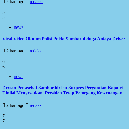
2 hari ago
redaksi
5
5
news
Viral Video Oknum Polisi Polda Sumbar diduga Aniaya Driver
2 hari ago
redaksi
6
6
news
Dewan Penasehat Sambar.id: Isu Surpres Pergantian Kapolri
Dinilai Menyesatkan, Presiden Tetap Pemegang Kewenangan
2 hari ago
redaksi
7
7