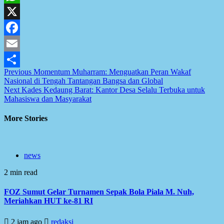
WhatsApp
X
Facebook
Email
Post
Previous
Momentum Muharram: Menguatkan Peran Wakaf
Share
Nasional di Tengah Tantangan Bangsa dan Global
navigation
Next
Kades Kedaung Barat: Kantor Desa Selalu Terbuka untuk
Mahasiswa dan Masyarakat
More Stories
news
2 min read
FOZ Sumut Gelar Turnamen Sepak Bola Piala M. Nuh,
Meriahkan HUT ke-81 RI
2 jam ago
redaksi