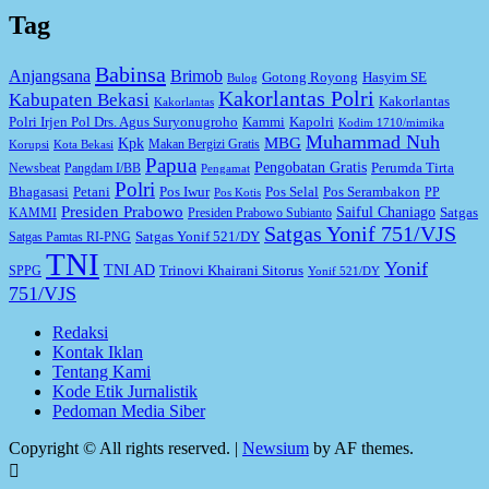
Tag
Babinsa
Anjangsana
Brimob
Gotong Royong
Hasyim SE
Bulog
Kakorlantas Polri
Kabupaten Bekasi
Kakorlantas
Kakorlantas
Kapolri
Polri Irjen Pol Drs. Agus Suryonugroho
Kammi
Kodim 1710/mimika
Muhammad Nuh
MBG
Kpk
Makan Bergizi Gratis
Korupsi
Kota Bekasi
Papua
Pengobatan Gratis
Perumda Tirta
Newsbeat
Pangdam I/BB
Pengamat
Polri
Bhagasasi
Petani
Pos Iwur
Pos Selal
Pos Serambakon
PP
Pos Kotis
Presiden Prabowo
Saiful Chaniago
Satgas
KAMMI
Presiden Prabowo Subianto
Satgas Yonif 751/VJS
Satgas Yonif 521/DY
Satgas Pamtas RI-PNG
TNI
Yonif
TNI AD
Trinovi Khairani Sitorus
SPPG
Yonif 521/DY
751/VJS
Redaksi
Kontak Iklan
Tentang Kami
Kode Etik Jurnalistik
Pedoman Media Siber
Copyright © All rights reserved.
|
Newsium
by AF themes.