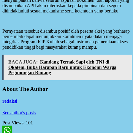
menyampaikan bahwa seluruh aspirasi, dokumen, dan laporan yang
disampaikan APII akan diteruskan kepada pimpinan dan segera
ditindaklanjuti sesuai mekanisme serta ketentuan yang berlaku.
Pernyataan tersebut disambut positif oleh peserta aksi yang berharap
pemerintah dapat menunjukkan komitmen nyata dalam menjaga
integritas Program KIP Kuliah sebagai instrumen pemerataan akses
pendidikan tinggi bagi masyarakat kurang mampu.
BACA JUGA:
Kandang Ternak Sapi oleh TNI di
Okatem, Buka Harapan Baru untuk Ekonomi Warga
Pegunungan Bintang
About The Author
redaksi
See author's posts
Post Views:
101