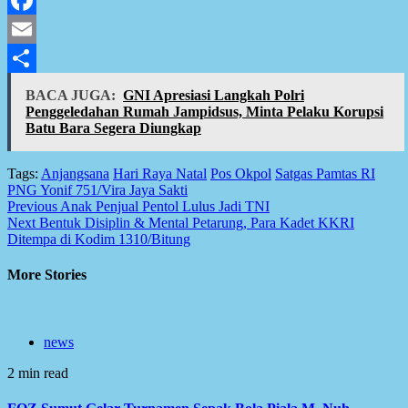
Facebook
Email
Share
BACA JUGA:
GNI Apresiasi Langkah Polri
Penggeledahan Rumah Jampidsus, Minta Pelaku Korupsi
Batu Bara Segera Diungkap
Tags:
Anjangsana
Hari Raya Natal
Pos Okpol
Satgas Pamtas RI
PNG Yonif 751/Vira Jaya Sakti
Post
Previous
Anak Penjual Pentol Lulus Jadi TNI
Next
Bentuk Disiplin & Mental Petarung, Para Kadet KKRI
navigation
Ditempa di Kodim 1310/Bitung
More Stories
news
2 min read