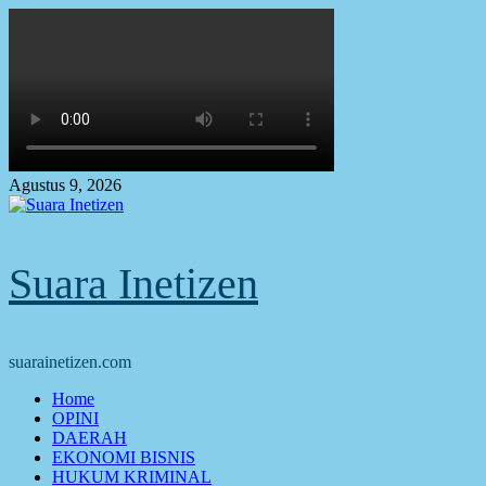
Skip
to
content
Agustus 9, 2026
Suara Inetizen
suarainetizen.com
Primary
Home
Menu
OPINI
DAERAH
EKONOMI BISNIS
HUKUM KRIMINAL