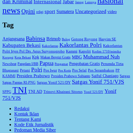
nasional
dan Kriminal
Jabar
Internasional
Jateng
Lainnya
news
Opini
Uncategorized
sport
Sumatera
video
religi
Tag
Babinsa
Anjangsana
Brimob
Gotong Royong
Hasyim SE
Bulog
Kakorlantas Polri
Kabupaten Bekasi
Kakorlantas
Kakorlantas
Kapolri
Polri Irjen Pol Drs. Agus Suryonugroho
Kammi
Kodim 1710/mimika
Muhammad Nuh
MBG
Kpk
Makan Bergizi Gratis
Korupsi
Kota Bekasi
Papua
Pengobatan Gratis
Perumda Tirta
Newsbeat
Pangdam I/BB
Pengamat
Polri
Bhagasasi
Petani
Pos Iwur
Pos Selal
Pos Serambakon
PP
Pos Kotis
Presiden Prabowo
Saiful Chaniago
Satgas
KAMMI
Presiden Prabowo Subianto
Satgas Yonif 751/VJS
Satgas Yonif 521/DY
Satgas Pamtas RI-PNG
TNI
Yonif
TNI AD
Trinovi Khairani Sitorus
SPPG
Yonif 521/DY
751/VJS
Redaksi
Kontak Iklan
Tentang Kami
Kode Etik Jurnalistik
Pedoman Media Siber