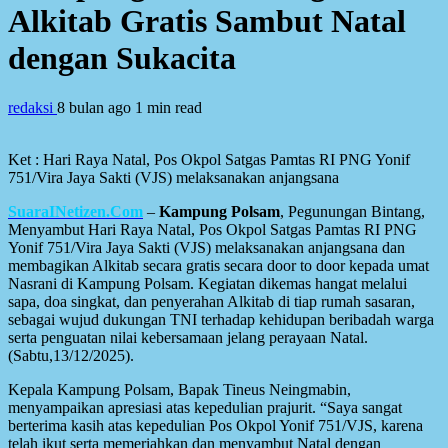
Alkitab Gratis Sambut Natal
dengan Sukacita
redaksi
8 bulan ago
1 min read
Ket : Hari Raya Natal, Pos Okpol Satgas Pamtas RI PNG Yonif
751/Vira Jaya Sakti (VJS) melaksanakan anjangsana
SuaraINetizen.Com
–
Kampung Polsam
, Pegunungan Bintang,
Menyambut Hari Raya Natal, Pos Okpol Satgas Pamtas RI PNG
Yonif 751/Vira Jaya Sakti (VJS) melaksanakan anjangsana dan
membagikan Alkitab secara gratis secara door to door kepada umat
Nasrani di Kampung Polsam. Kegiatan dikemas hangat melalui
sapa, doa singkat, dan penyerahan Alkitab di tiap rumah sasaran,
sebagai wujud dukungan TNI terhadap kehidupan beribadah warga
serta penguatan nilai kebersamaan jelang perayaan Natal.
(Sabtu,13/12/2025).
Kepala Kampung Polsam, Bapak Tineus Neingmabin,
menyampaikan apresiasi atas kepedulian prajurit. “Saya sangat
berterima kasih atas kepedulian Pos Okpol Yonif 751/VJS, karena
telah ikut serta memeriahkan dan menyambut Natal dengan