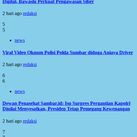
Digital, Bawaslu Perkuat Pengawasan Siber
2 hari ago
redaksi
5
5
news
Viral Video Oknum Polisi Polda Sumbar diduga Aniaya Driver
2 hari ago
redaksi
6
6
news
Dewan Penasehat Sambar.id: Isu Surpres Pergantian Kapolri
Dinilai Menyesatkan, Presiden Tetap Pemegang Kewenangan
2 hari ago
redaksi
7