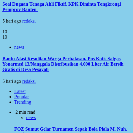
Soal Dugaan Tenaga Ahli Fiktif, KPK Diminta Tongkrongi
Pemprov Banten
5 hari ago
redaksi
10
10
news
Bantu Atasi Kesulitan Warga Perbatasan, Pos Kotis Satgas
Yonarmed 13/Nanggala Distribusikan 4.000 Liter Air Bersih
Gratis di Desa Pesayah
5 hari ago
redaksi
Latest
Popular
Trending
2 min read
news
FOZ Sumut Gelar Turnamen Sepak Bola Piala M. Nuh,