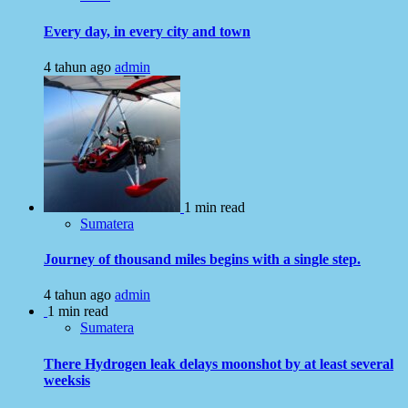
Every day, in every city and town
4 tahun ago
admin
1 min read
Sumatera
Journey of thousand miles begins with a single step.
4 tahun ago
admin
1 min read
Sumatera
There Hydrogen leak delays moonshot by at least several
weeksis