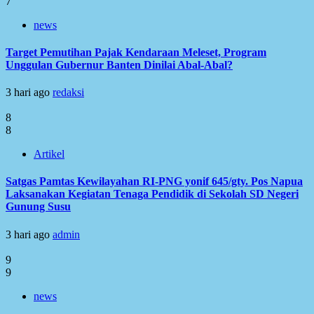
7
news
Target Pemutihan Pajak Kendaraan Meleset, Program
Unggulan Gubernur Banten Dinilai Abal-Abal?
3 hari ago
redaksi
8
8
Artikel
Satgas Pamtas Kewilayahan RI-PNG yonif 645/gty. Pos Napua
Laksanakan Kegiatan Tenaga Pendidik di Sekolah SD Negeri
Gunung Susu
3 hari ago
admin
9
9
news