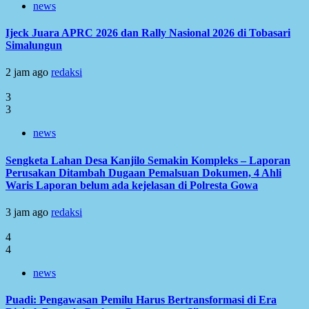
news
Ijeck Juara APRC 2026 dan Rally Nasional 2026 di Tobasari
Simalungun
2 jam ago
redaksi
3
3
news
Sengketa Lahan Desa Kanjilo Semakin Kompleks – Laporan
Perusakan Ditambah Dugaan Pemalsuan Dokumen, 4 Ahli
Waris Laporan belum ada kejelasan di Polresta Gowa
3 jam ago
redaksi
4
4
news
Puadi: Pengawasan Pemilu Harus Bertransformasi di Era