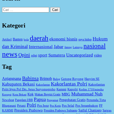
Cari
untuk:
Kategori
daerah
Hukum
ekonomi bisnis
Artikel
Banten
gaya hidup
bola
nasional
dan Kriminal
Jabar
Internasional
Jateng
Lainnya
news
Opini
Uncategorized
sport
Sumatera
video
religi
Tag
Babinsa
Anjangsana
Brimob
Gotong Royong
Hasyim SE
Bulog
Kakorlantas Polri
Kabupaten Bekasi
Kakorlantas
Kakorlantas
Kapolri
Polri Irjen Pol Drs. Agus Suryonugroho
Kammi
Kodim 1710/mimika
Muhammad Nuh
MBG
Kpk
Makan Bergizi Gratis
Korupsi
Kota Bekasi
Papua
Pengobatan Gratis
Perumda Tirta
Newsbeat
Pangdam I/BB
Pengamat
Polri
Bhagasasi
Petani
Pos Iwur
Pos Selal
Pos Serambakon
PP
Pos Kotis
Presiden Prabowo
Saiful Chaniago
Satgas
KAMMI
Presiden Prabowo Subianto