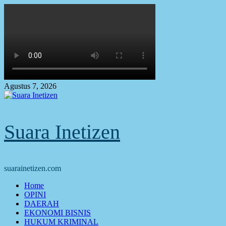
Skip
to
content
Agustus 7, 2026
Suara Inetizen
suarainetizen.com
Primary
Home
Menu
OPINI
DAERAH
EKONOMI BISNIS
HUKUM KRIMINAL