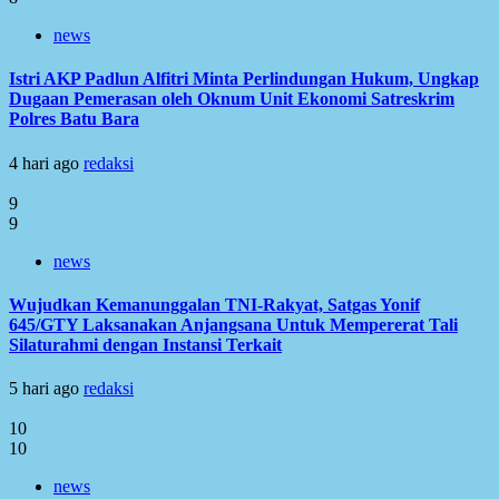
news
Istri AKP Padlun Alfitri Minta Perlindungan Hukum, Ungkap
Dugaan Pemerasan oleh Oknum Unit Ekonomi Satreskrim
Polres Batu Bara
4 hari ago
redaksi
9
9
news
Wujudkan Kemanunggalan TNI-Rakyat, Satgas Yonif
645/GTY Laksanakan Anjangsana Untuk Mempererat Tali
Silaturahmi dengan Instansi Terkait
5 hari ago
redaksi
10
10
news