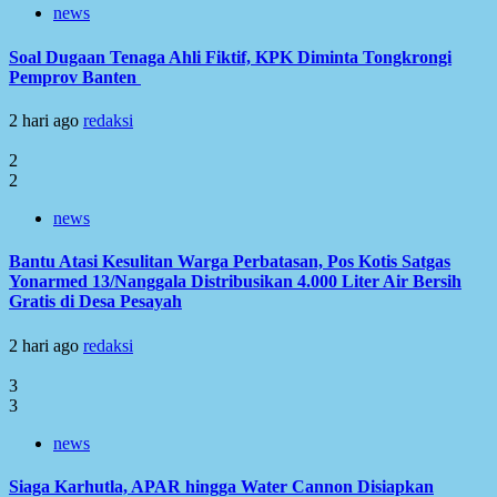
news
Soal Dugaan Tenaga Ahli Fiktif, KPK Diminta Tongkrongi
Pemprov Banten
2 hari ago
redaksi
2
2
news
Bantu Atasi Kesulitan Warga Perbatasan, Pos Kotis Satgas
Yonarmed 13/Nanggala Distribusikan 4.000 Liter Air Bersih
Gratis di Desa Pesayah
2 hari ago
redaksi
3
3
news
Siaga Karhutla, APAR hingga Water Cannon Disiapkan