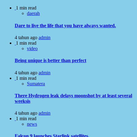
1 min read
daerah
Dare to live the life that you have always wanted.
4 tahun ago
admin
1 min read
video
Being unique is better than perfect
4 tahun ago
admin
1 min read
Sumatera
There Hydrogen leak delays moonshot by at least several
weeksis
4 tahun ago
admin
1 min read
news
Falcon 9 launches Starlink satellites.