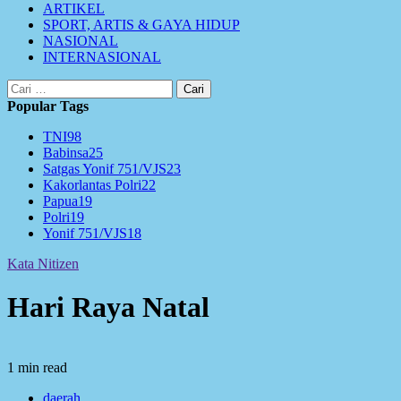
ARTIKEL
SPORT, ARTIS & GAYA HIDUP
NASIONAL
INTERNASIONAL
Cari
untuk:
Popular Tags
TNI
98
Babinsa
25
Satgas Yonif 751/VJS
23
Kakorlantas Polri
22
Papua
19
Polri
19
Yonif 751/VJS
18
Kata Nitizen
Hari Raya Natal
1 min read
daerah