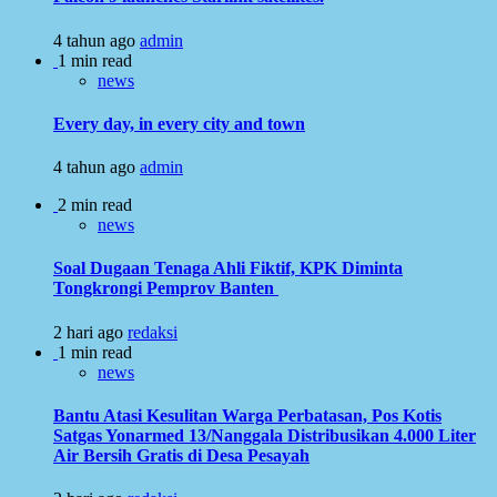
4 tahun ago
admin
1 min read
news
Every day, in every city and town
4 tahun ago
admin
2 min read
news
Soal Dugaan Tenaga Ahli Fiktif, KPK Diminta
Tongkrongi Pemprov Banten
2 hari ago
redaksi
1 min read
news
Bantu Atasi Kesulitan Warga Perbatasan, Pos Kotis
Satgas Yonarmed 13/Nanggala Distribusikan 4.000 Liter
Air Bersih Gratis di Desa Pesayah