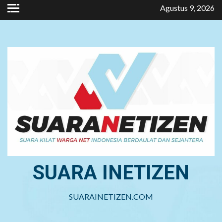
Skip
Agustus 9, 2026
to
content
SUARA INETIZEN
SUARAINETIZEN.COM