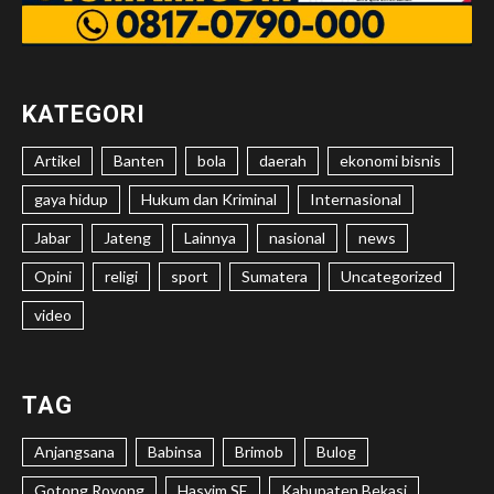
KATEGORI
Artikel
Banten
bola
daerah
ekonomi bisnis
gaya hidup
Hukum dan Kriminal
Internasional
Jabar
Jateng
Lainnya
nasional
news
Opini
religi
sport
Sumatera
Uncategorized
video
TAG
Anjangsana
Babinsa
Brimob
Bulog
Gotong Royong
Hasyim SE
Kabupaten Bekasi