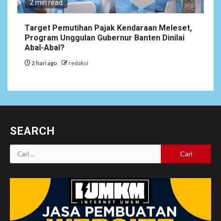
2 min read
Target Pemutihan Pajak Kendaraan Meleset,
Program Unggulan Gubernur Banten Dinilai
Abal-Abal?
2 hari ago
redaksi
SEARCH
Cari
untuk: