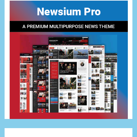
Nawala Cup 2026, RT 09 Raih
Gelar Juara di Puri Nawala
Permai RW 010
1
NEWS
Puadi: Pengawasan Pemilu
Harus Bertransformasi di
Era Digital, Bawaslu Perkuat
Pengawasan Siber
2
NEWS
Viral Video Oknum Polisi
Polda Sumbar diduga Aniaya
Driver
NEWS
3
Dewan Penasehat Sambar.id:
Isu Surpres Pergantian
Kapolri Dinilai Menyesatkan,