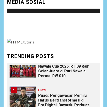
MEDIA SOSIAL
Bakar Lahan dengan Alasan
Apa Pun
Social menu is not set. You need to create menu and
9
NEWS
Ucapan Diduga
assign it to Social Menu on Menu Settings.
Merendahkan Wartawan
Dinilai Cederai Martabat
Profesi Jurnalistik
TRENDING POSTS
10
DAERAH
SPORT
Semarak Malam Final PB
Nawala Cup 2026, RT 09 Raih
Gelar Juara di Puri Nawala
Permai RW 010
1
NEWS
Puadi: Pengawasan Pemilu
Harus Bertransformasi di
Era Digital, Bawaslu Perkuat