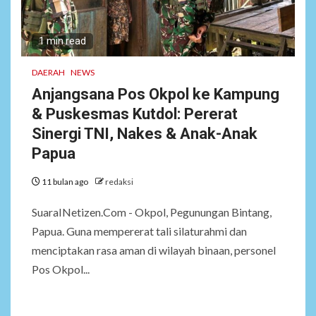
6
NEWS
Soal Dugaan Tenaga Ahli
1 min read
Fiktif, KPK Diminta
Tongkrongi Pemprov
DAERAH
NEWS
Banten
Anjangsana Pos Okpol ke Kampung
& Puskesmas Kutdol: Pererat
NEWS
Sinergi TNI, Nakes & Anak-Anak
7
Bantu Atasi Kesulitan Warga
Papua
Perbatasan, Pos Kotis
Satgas Yonarmed
11 bulan ago
redaksi
13/Nanggala Distribusikan
4.000 Liter Air Bersih Gratis
di Desa Pesayah
SuaraINetizen.Com - Okpol, Pegunungan Bintang,
Papua. Guna mempererat tali silaturahmi dan
menciptakan rasa aman di wilayah binaan, personel
NEWS
8
Pos Okpol...
Siaga Karhutla, APAR hingga
Water Cannon Disiapkan
Hadapi Musim Kemarau,
Kapolres Kudus: Jangan