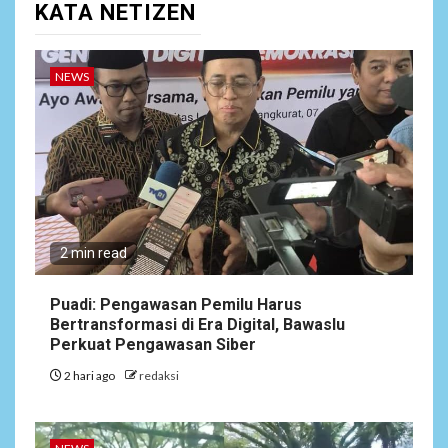
KATA NETIZEN
Presiden Tetap Pemegang
Kewenangan
NEWS
4
NEWS
Target Pemutihan Pajak
Kendaraan Meleset,
Program Unggulan Gubernur
Banten Dinilai Abal-Abal?
ARTIKEL
5
2 min read
Satgas Pamtas Kewilayahan
RI-PNG yonif 645/gty. Pos
Napua Laksanakan Kegiatan
Puadi: Pengawasan Pemilu Harus
Tenaga Pendidik di Sekolah
Bertransformasi di Era Digital, Bawaslu
SD Negeri Gunung Susu
Perkuat Pengawasan Siber
2 hari ago
redaksi