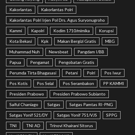
Kakorlantas
Kakorlantas Polri
Kakorlantas Polri Irjen Pol Drs. Agus Suryonugroho
Kammi
Kapolri
Kodim 1710/mimika
Korupsi
Kota Bekasi
Kpk
Makan Bergizi Gratis
MBG
Muhammad Nuh
Newsbeat
Pangdam I/BB
Papua
Pengamat
Pengobatan Gratis
Perumda Tirta Bhagasasi
Petani
Polri
Pos Iwur
Pos Kotis
Pos Selal
Pos Serambakon
PP KAMMI
Presiden Prabowo
Presiden Prabowo Subianto
Saiful Chaniago
Satgas
Satgas Pamtas RI-PNG
Satgas Yonif 521/DY
Satgas Yonif 751/VJS
SPPG
TNI
TNI AD
Trinovi Khairani Sitorus