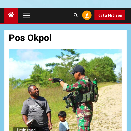
Primary
Kata Nitizen
Menu
Pos Okpol
1 min read