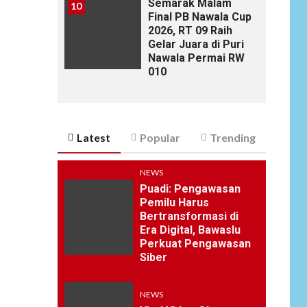
Semarak Malam
10
Final PB Nawala Cup
2026, RT 09 Raih
Gelar Juara di Puri
Nawala Permai RW
010
Latest
Popular
Trending
NEWS
Puadi: Pengawasan
Pemilu Harus
Bertransformasi di
Era Digital, Bawaslu
Perkuat Pengawasan
Siber
NEWS