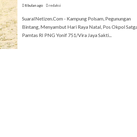
8 bulan ago
redaksi
SuaraINetizen.Com - Kampung Polsam, Pegunungan
Bintang, Menyambut Hari Raya Natal, Pos Okpol Satg
Pamtas RI PNG Yonif 751/Vira Jaya Sakti...