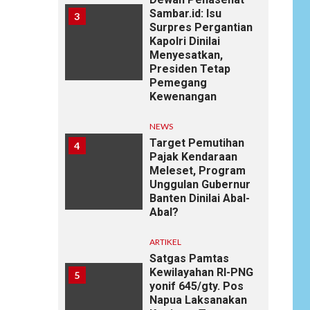
Sambar.id: Isu
3
Surpres Pergantian
Kapolri Dinilai
Menyesatkan,
Presiden Tetap
Pemegang
Kewenangan
NEWS
Target Pemutihan
4
Pajak Kendaraan
Meleset, Program
Unggulan Gubernur
Banten Dinilai Abal-
Abal?
ARTIKEL
Satgas Pamtas
Kewilayahan RI-PNG
5
yonif 645/gty. Pos
Napua Laksanakan