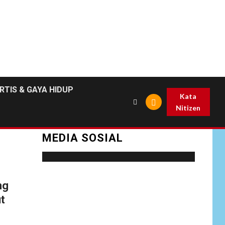
RTIS & GAYA HIDUP
Kata
Nitizen
MEDIA SOSIAL
Social menu is not set. You need to create
ng
menu and assign it to Social Menu on Menu
t
Settings.