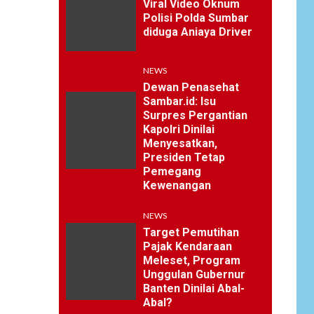
Viral Video Oknum
Polisi Polda Sumbar
diduga Aniaya Driver
NEWS
Dewan Penasehat
Sambar.id: Isu
Surpres Pergantian
Kapolri Dinilai
Menyesatkan,
Presiden Tetap
Pemegang
Kewenangan
NEWS
Target Pemutihan
Pajak Kendaraan
Meleset, Program
Unggulan Gubernur
Banten Dinilai Abal-
Abal?