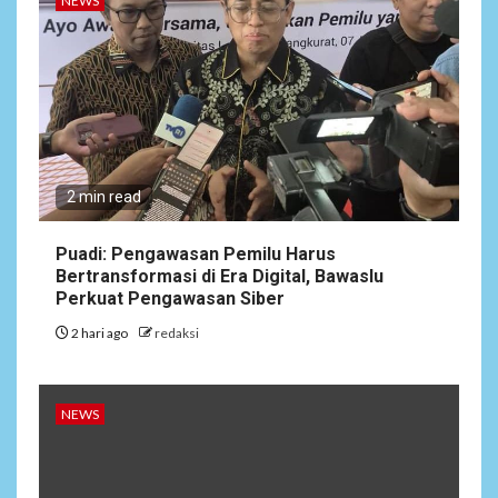
NEWS
Target Pemutihan Pajak
Kendaraan Meleset,
Program Unggulan Gubernur
Banten Dinilai Abal-Abal?
ARTIKEL
5
Satgas Pamtas Kewilayahan
RI-PNG yonif 645/gty. Pos
2 min read
Napua Laksanakan Kegiatan
Tenaga Pendidik di Sekolah
Puadi: Pengawasan Pemilu Harus
SD Negeri Gunung Susu
Bertransformasi di Era Digital, Bawaslu
Perkuat Pengawasan Siber
2 hari ago
redaksi
NEWS