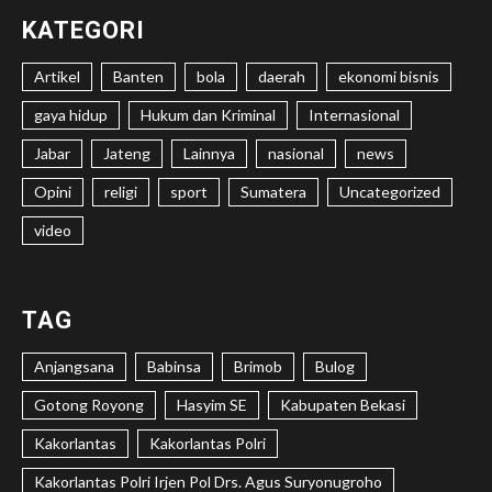
KATEGORI
Artikel
Banten
bola
daerah
ekonomi bisnis
gaya hidup
Hukum dan Kriminal
Internasional
Jabar
Jateng
Lainnya
nasional
news
Opini
religi
sport
Sumatera
Uncategorized
video
TAG
Anjangsana
Babinsa
Brimob
Bulog
Gotong Royong
Hasyim SE
Kabupaten Bekasi
Kakorlantas
Kakorlantas Polri
Kakorlantas Polri Irjen Pol Drs. Agus Suryonugroho