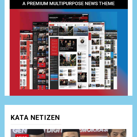
1
NEWS
Puadi: Pengawasan Pemilu
Harus Bertransformasi di
Era Digital, Bawaslu Perkuat
Pengawasan Siber
2
NEWS
Viral Video Oknum Polisi
Polda Sumbar diduga Aniaya
Driver
NEWS
3
Dewan Penasehat Sambar.id:
Isu Surpres Pergantian
Kapolri Dinilai Menyesatkan,
Presiden Tetap Pemegang
Kewenangan
KATA NETIZEN
4
NEWS