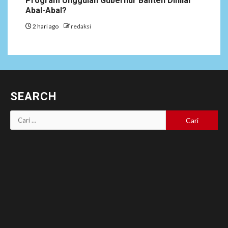
Program Unggulan Gubernur Banten Dinilai
Abal-Abal?
2 hari ago
redaksi
SEARCH
Cari
untuk: