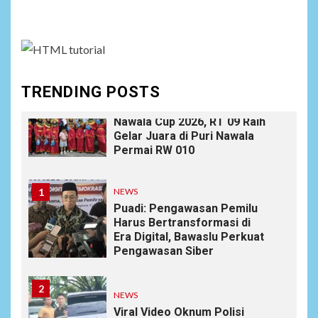
Ucapan Diduga
assign it to Social Menu on Menu Settings.
Merendahkan Wartawan
Dinilai Cederai Martabat
Profesi Jurnalistik
TRENDING POSTS
10
DAERAH
SPORT
Semarak Malam Final PB
Nawala Cup 2026, RT 09 Raih
Gelar Juara di Puri Nawala
Permai RW 010
1
NEWS
Puadi: Pengawasan Pemilu
Harus Bertransformasi di
Era Digital, Bawaslu Perkuat
Pengawasan Siber
2
NEWS
Viral Video Oknum Polisi