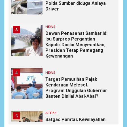
Polda Sumbar diduga Aniaya
Driver
NEWS
3
Dewan Penasehat Sambar.id:
Isu Surpres Pergantian
Kapolri Dinilai Menyesatkan,
Presiden Tetap Pemegang
Kewenangan
4
NEWS
Target Pemutihan Pajak
Kendaraan Meleset,
Program Unggulan Gubernur
Banten Dinilai Abal-Abal?
ARTIKEL
5
Satgas Pamtas Kewilayahan
RI-PNG yonif 645/gty. Pos