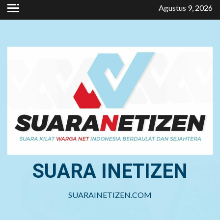
Skip
Agustus 9, 2026
to
content
SUARA INETIZEN
SUARAINETIZEN.COM