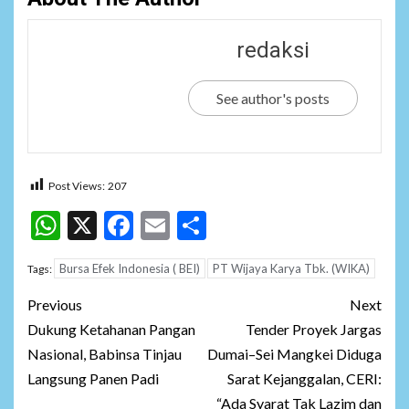
redaksi
See author's posts
Post Views:
207
WhatsApp
X
Facebook
Email
Share
Bursa Efek Indonesia ( BEI)
PT Wijaya Karya Tbk. (WIKA)
Tags:
Post
Previous
Next
navigation
Dukung Ketahanan Pangan
Tender Proyek Jargas
Nasional, Babinsa Tinjau
Dumai–Sei Mangkei Diduga
Langsung Panen Padi
Sarat Kejanggalan, CERI:
“Ada Syarat Tak Lazim dan