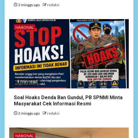
2 minggu ago
redaksi
NASIONAL
4 min read
Soal Hoaks Denda Ban Gundul, PB SPNMI Minta
Masyarakat Cek Informasi Resmi
2 minggu ago
redaksi
6
NEWS
Soal Dugaan Tenaga Ahli
Fiktif, KPK Diminta
Tongkrongi Pemprov
NASIONAL