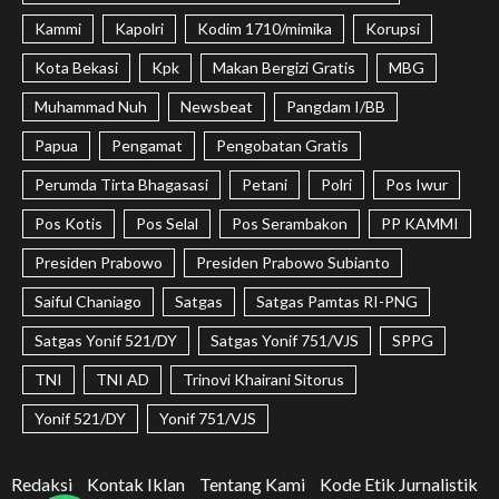
Kammi
Kapolri
Kodim 1710/mimika
Korupsi
Kota Bekasi
Kpk
Makan Bergizi Gratis
MBG
Muhammad Nuh
Newsbeat
Pangdam I/BB
Papua
Pengamat
Pengobatan Gratis
Perumda Tirta Bhagasasi
Petani
Polri
Pos Iwur
Pos Kotis
Pos Selal
Pos Serambakon
PP KAMMI
Presiden Prabowo
Presiden Prabowo Subianto
Saiful Chaniago
Satgas
Satgas Pamtas RI-PNG
Satgas Yonif 521/DY
Satgas Yonif 751/VJS
SPPG
TNI
TNI AD
Trinovi Khairani Sitorus
Yonif 521/DY
Yonif 751/VJS
Redaksi
Kontak Iklan
Tentang Kami
Kode Etik Jurnalistik