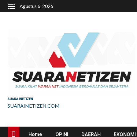
Skip
Agustus 6, 2026
to
content
SUARA INETIZEN
SUARAINETIZEN.COM
Home
OPINI
DAERAH
EKONOMI 