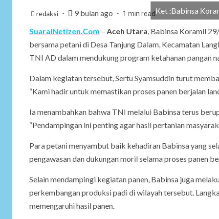
Ket :Babinsa Kora
9 bulan ago
redaksi
1 min read
SuaraINetizen.Com
–
Aceh Utara
, Babinsa Koramil 2
bersama petani di Desa Tanjung Dalam, Kecamatan Langk
TNI AD dalam mendukung program ketahanan pangan na
Dalam kegiatan tersebut, Sertu Syamsuddin turut memban
“Kami hadir untuk memastikan proses panen berjalan lan
Ia menambahkan bahwa TNI melalui Babinsa terus berup
“Pendampingan ini penting agar hasil pertanian masyaraka
Para petani menyambut baik kehadiran Babinsa yang sela
pengawasan dan dukungan moril selama proses panen be
Selain mendampingi kegiatan panen, Babinsa juga melakuk
perkembangan produksi padi di wilayah tersebut. Langka
memengaruhi hasil panen.