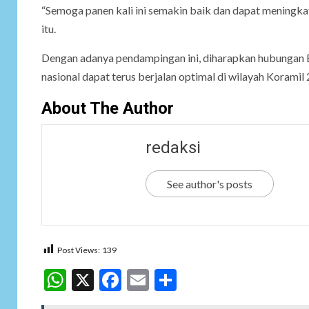
“Semoga panen kali ini semakin baik dan dapat meningka
itu.
Dengan adanya pendampingan ini, diharapkan hubungan 
nasional dapat terus berjalan optimal di wilayah Koramil
About The Author
redaksi
See author's posts
Post Views:
139
WhatsApp
X
Facebook
Email
Share