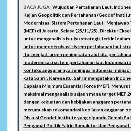
BACA JUGA:
Wujudkan Pertahanan Laut, Indones
Kajian Geopolitik dan Pertahanan (Geodef Institu
Modernisasi Sistem Pertahanan Laut : Menjawab 
(MEF) di Jakarta, Selasa (25/11/25). Direktur Eks
untuk menganalisis isu-isu strategis terkini dal
untuk memodernisasi sistem pertahanan laut str
itu, menjadi urgen peningkatan alutsita pertahan
moderenisasi sistem pertahanan laut Indonesia it
konteks anggarannya sehingga Indonesia menjadi
kata Sahrir. Karena itu, Sahrir mengatakan Indo
Capaian Minimum Essential Force (MEF). Menurut 
maksimal menganalisis sejauh mana target MEF 2
dengan kekuatan dan kebijakan anggaran pertahan
merumuskan rekomendasi kebijakan anggaran perta
Diskusi Geodef institute yang dipandu Gemah Put
Pengamat Politik Fajrin Rumalutur dan Pengamat M