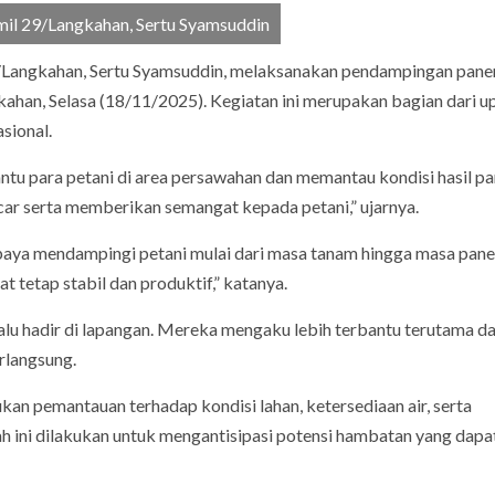
mil 29/Langkahan, Sertu Syamsuddin
9/Langkahan, Sertu Syamsuddin, melaksanakan pendampingan pane
ahan, Selasa (18/11/2025). Kegiatan ini merupakan bagian dari u
sional.
tu para petani di area persawahan dan memantau kondisi hasil pa
car serta memberikan semangat kepada petani,” ujarnya.
aya mendampingi petani mulai dari masa tanam hingga masa pane
t tetap stabil dan produktif,” katanya.
lu hadir di lapangan. Mereka mengaku lebih terbantu terutama da
rlangsung.
an pemantauan terhadap kondisi lahan, ketersediaan air, serta
h ini dilakukan untuk mengantisipasi potensi hambatan yang dapa