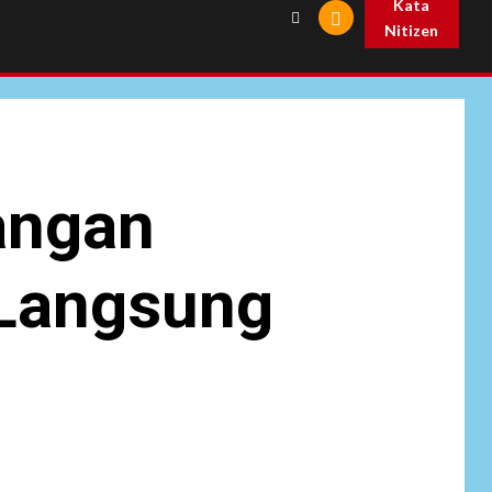
Kata
Nitizen
NEWS
angan
6
Pemprov Banten
Diduga Kelola
Tenaga Ahli Fiktif,
 Langsung
Andra Soni Diminta
Ngomong
NEWS
Wasekbid PB HMI:
Keberhasilan
7
Koperasi Merah
Putih Jadi Kunci
Tegaknya Pasal 33
UUD 1945 dan