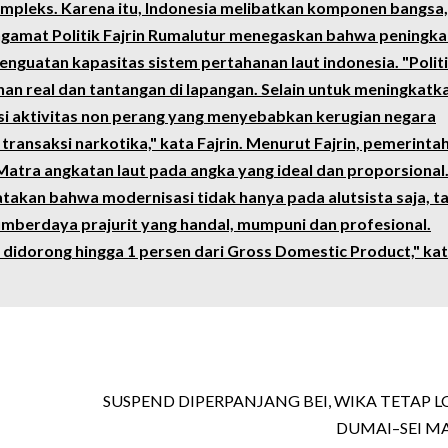
ompleks. Karena itu, Indonesia melibatkan komponen bangsa,
engamat Politik Fajrin Rumalutur menegaskan bahwa peningk
nguatan kapasitas sistem pertahanan laut indonesia. "Polit
n real dan tantangan di lapangan. Selain untuk meningkatk
asi aktivitas non perang yang menyebabkan kerugian negara
n transaksi narkotika," kata Fajrin. Menurut Fajrin, pemerinta
atra angkatan laut pada angka yang ideal dan proporsional
akan bahwa modernisasi tidak hanya pada alutsista saja, ta
sumberdaya prajurit yang handal, mumpuni dan profesional.
 didorong hingga 1 persen dari Gross Domestic Product," ka
SUSPEND DIPERPANJANG BEI, WIKA TETAP L
DUMAI–SEI M