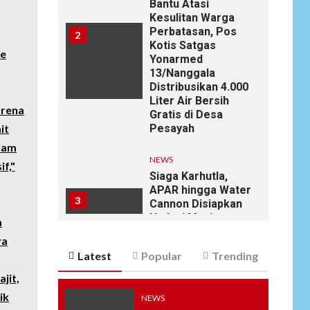
Bantu Atasi
Kesulitan Warga
Perbatasan, Pos
2
Kotis Satgas
ce
Yonarmed
13/Nanggala
Distribusikan 4.000
Liter Air Bersih
arena
Gratis di Desa
it
Pesayah
alam
NEWS
f,"
Siaga Karhutla,
APAR hingga Water
3
Cannon Disiapkan
Hadapi Musim
a
Kemarau, Kapolres
ya
Kudus: Jangan
Latest
Popular
Trending
Bakar Lahan
dengan Alasan Apa
jit,
Pun
ik
NEWS