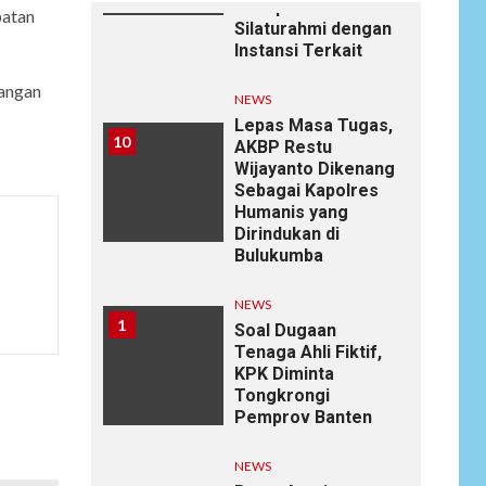
Mempererat Tali
patan
Silaturahmi dengan
Instansi Terkait
pangan
NEWS
Lepas Masa Tugas,
10
AKBP Restu
Wijayanto Dikenang
Sebagai Kapolres
Humanis yang
Dirindukan di
Bulukumba
NEWS
1
Soal Dugaan
Tenaga Ahli Fiktif,
KPK Diminta
Tongkrongi
Pemprov Banten
NEWS