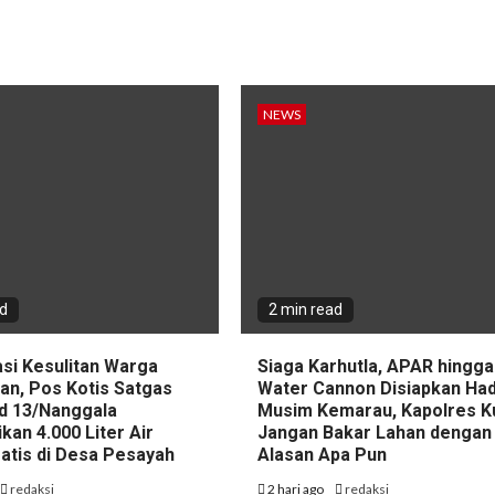
NEWS
ad
2 min read
asi Kesulitan Warga
Siaga Karhutla, APAR hingga
an, Pos Kotis Satgas
Water Cannon Disiapkan Had
d 13/Nanggala
Musim Kemarau, Kapolres K
ikan 4.000 Liter Air
Jangan Bakar Lahan dengan
ratis di Desa Pesayah
Alasan Apa Pun
redaksi
2 hari ago
redaksi