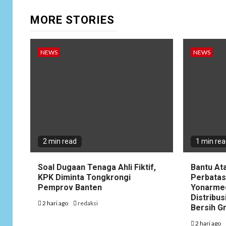
MORE STORIES
NEWS
NEWS
2 min read
1 min re
Soal Dugaan Tenaga Ahli Fiktif,
Bantu At
KPK Diminta Tongkrongi
Perbatas
Pemprov Banten
Yonarme
Distribus
2 hari ago
redaksi
Bersih G
2 hari ago