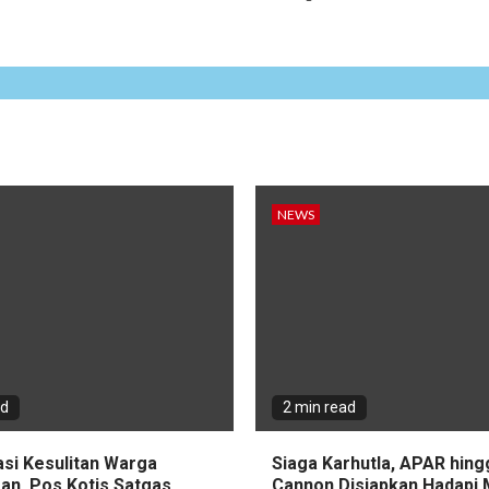
NEWS
ad
2 min read
asi Kesulitan Warga
Siaga Karhutla, APAR hin
an, Pos Kotis Satgas
Cannon Disiapkan Hadapi