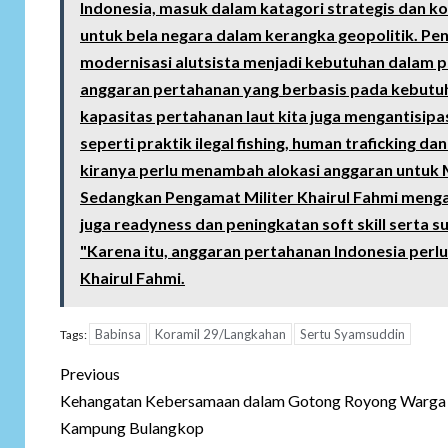
Indonesia, masuk dalam katagori strategis dan k
untuk bela negara dalam kerangka geopolitik. P
modernisasi alutsista menjadi kebutuhan dalam pe
anggaran pertahanan yang berbasis pada kebutuha
kapasitas pertahanan laut kita juga mengantisip
seperti praktik ilegal fishing, human traficking da
kiranya perlu menambah alokasi anggaran untuk M
Sedangkan Pengamat Militer Khairul Fahmi mengat
juga readyness dan peningkatan soft skill serta 
"Karena itu, anggaran pertahanan Indonesia perlu
Khairul Fahmi.
Babinsa
Koramil 29/Langkahan
Sertu Syamsuddin
Tags:
Post
Previous
navigation
Kehangatan Kebersamaan dalam Gotong Royong Warga
Kampung Bulangkop