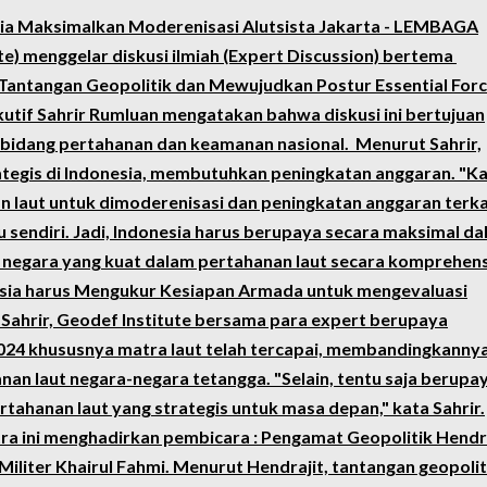
ia Maksimalkan Moderenisasi Alutsista Jakarta - LEMBAGA
te) menggelar diskusi ilmiah (Expert Discussion) bertema
Tantangan Geopolitik dan Mewujudkan Postur Essential For
ekutif Sahrir Rumluan mengatakan bahwa diskusi ini bertujuan
am bidang pertahanan dan keamanan nasional. Menurut Sahrir,
ategis di Indonesia, membutuhkan peningkatan anggaran. "K
an laut untuk dimoderenisasi dan peningkatan anggaran terka
u sendiri. Jadi, Indonesia harus berupaya secara maksimal d
 negara yang kuat dalam pertahanan laut secara komprehensi
nesia harus Mengukur Kesiapan Armada untuk mengevaluasi
Sahrir, Geodef Institute bersama para expert berupaya
024 khususnya matra laut telah tercapai, membandingkanny
an laut negara-negara tetangga. "Selain, tentu saja berupa
hanan laut yang strategis untuk masa depan," kata Sahrir.
ra ini menghadirkan pembicara : Pengamat Geopolitik Hendra
iliter Khairul Fahmi. Menurut Hendrajit, tantangan geopolit