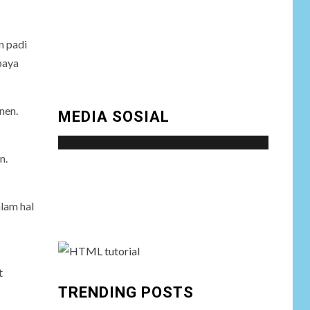
Program Strategis
Prabowo
n padi
NEWS
paya
Istri AKP Padlun
Alfitri Minta
8
Perlindungan
nen.
MEDIA SOSIAL
Hukum, Ungkap
Dugaan Pemerasan
oleh Oknum Unit
Ekonomi
n.
Satreskrim Polres
Social menu is not set. You need to create
Batu Bara
menu and assign it to Social Menu on Menu
lam hal
Settings.
NEWS
Wujudkan
Kemanunggalan
9
TNI-Rakyat, Satgas
t
Yonif 645/GTY
Laksanakan
TRENDING POSTS
Anjangsana Untuk