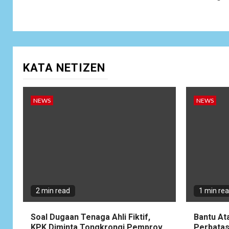
KATA NETIZEN
NEWS
NEWS
2 min read
1 min re
Soal Dugaan Tenaga Ahli Fiktif,
Bantu At
KPK Diminta Tongkrongi Pemprov
Perbatas