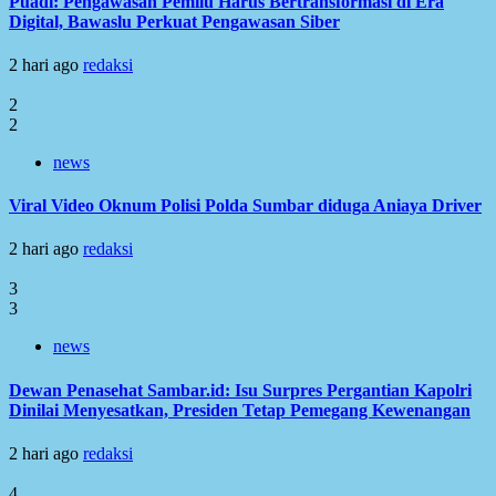
Puadi: Pengawasan Pemilu Harus Bertransformasi di Era
Digital, Bawaslu Perkuat Pengawasan Siber
2 hari ago
redaksi
2
2
news
Viral Video Oknum Polisi Polda Sumbar diduga Aniaya Driver
2 hari ago
redaksi
3
3
news
Dewan Penasehat Sambar.id: Isu Surpres Pergantian Kapolri
Dinilai Menyesatkan, Presiden Tetap Pemegang Kewenangan
2 hari ago
redaksi
4