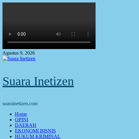
Skip
to
content
Agustus 9, 2026
Suara Inetizen
suarainetizen.com
Primary
Home
Menu
OPINI
DAERAH
EKONOMI BISNIS
HUKUM KRIMINAL