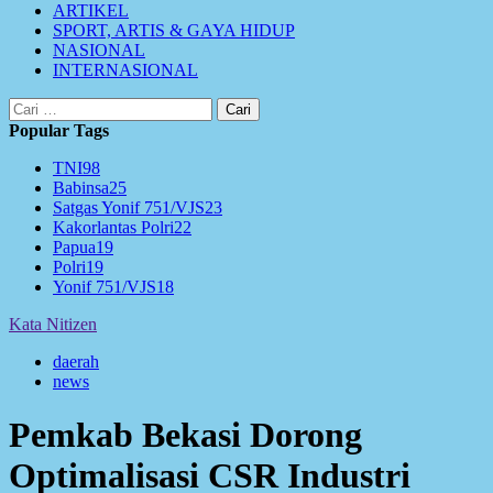
ARTIKEL
SPORT, ARTIS & GAYA HIDUP
NASIONAL
INTERNASIONAL
Cari
untuk:
Popular Tags
TNI
98
Babinsa
25
Satgas Yonif 751/VJS
23
Kakorlantas Polri
22
Papua
19
Polri
19
Yonif 751/VJS
18
Kata Nitizen
daerah
news
Pemkab Bekasi Dorong
Optimalisasi CSR Industri