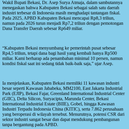
Wakil Bupati Bekasi, Dr. Asep Surya Atmaja, dalam sambutannya
menegaskan bahwa Kabupaten Bekasi sebagai salah satu daerah
industri terbesar di Indonesia masih menghadapi tantangan fiskal.
Pada 2025, APBD Kabupaten Bekasi mencapai Rp8,3 triliun,
namun pada 2026 turun menjadi Rp7,2 triliun dengan pemotongan
Dana Transfer Daerah sebesar Rp649 miliar.
“Kabupaten Bekasi menyumbang ke pemerintah pusat sebesar
Rp4,5 triliun, tetapi dana bagi hasil yang kembali hanya Rp500
miliar. Kami berharap ada penambahan minimal 10 persen, namun
kondisi fiskal saat ini sedang tidak baik-baik saja,” ujar Asep.
Ia menjelaskan, Kabupaten Bekasi memiliki 11 kawasan industri
besar seperti Kawasan Jababeka, MM2100, East Jakarta Industrial
Park (EJIP), Bekasi Fajar, Greenland International Industrial Center
(GIIC), Delta Silicon, Suryacipta, Marunda Center, Bekasi
International Industrial Estate (BIIE), Gobel, hingga Kawasan
Industri Terpadu Indonesia China (KITIC), serta 7.862 perusahaan
yang beroperasi di wilayah tersebut. Menurutnya, potensi CSR dari
sektor industri sangat besar dan dapat mendukung pembangunan
tanpa bergantung pada APBD.