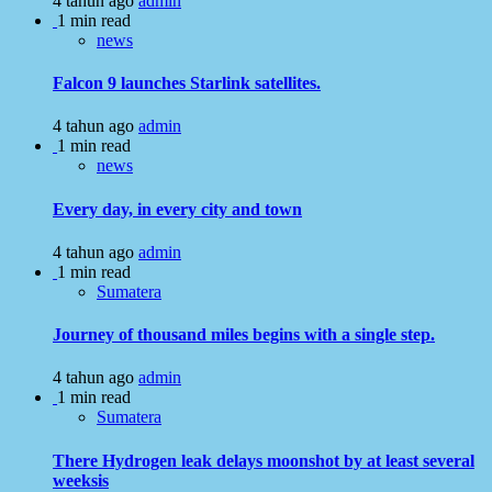
4 tahun ago
admin
1 min read
news
Falcon 9 launches Starlink satellites.
4 tahun ago
admin
1 min read
news
Every day, in every city and town
4 tahun ago
admin
1 min read
Sumatera
Journey of thousand miles begins with a single step.
4 tahun ago
admin
1 min read
Sumatera
There Hydrogen leak delays moonshot by at least several
weeksis