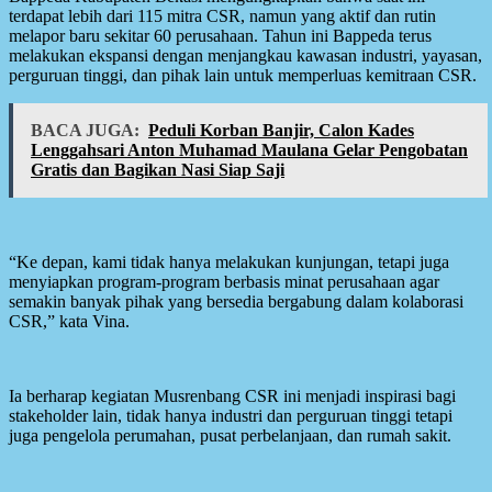
terdapat lebih dari 115 mitra CSR, namun yang aktif dan rutin
melapor baru sekitar 60 perusahaan. Tahun ini Bappeda terus
melakukan ekspansi dengan menjangkau kawasan industri, yayasan,
perguruan tinggi, dan pihak lain untuk memperluas kemitraan CSR.
BACA JUGA:
Peduli Korban Banjir, Calon Kades
Lenggahsari Anton Muhamad Maulana Gelar Pengobatan
Gratis dan Bagikan Nasi Siap Saji
“Ke depan, kami tidak hanya melakukan kunjungan, tetapi juga
menyiapkan program-program berbasis minat perusahaan agar
semakin banyak pihak yang bersedia bergabung dalam kolaborasi
CSR,” kata Vina.
Ia berharap kegiatan Musrenbang CSR ini menjadi inspirasi bagi
stakeholder lain, tidak hanya industri dan perguruan tinggi tetapi
juga pengelola perumahan, pusat perbelanjaan, dan rumah sakit.