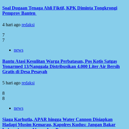
Soal Dugaan Tenaga Ahli Fiktif, KPK Diminta Tongkrongi
Pemprov Banten
4 hari ago
redaksi
7
7
news
Bantu Atasi Kesulitan Warga Perbatasan, Pos Kotis Satgas
Yonarmed 13/Nanggala Distribusikan 4.000 Liter Air Bersih
Gratis di Desa Pesayah
5 hari ago
redaksi
8
8
news
Siaga Karhutla, APAR hingga Water Cannon Disiapkan
Hadapi Musim Kemarau, Kapolres Kudus: Jangan Bakar