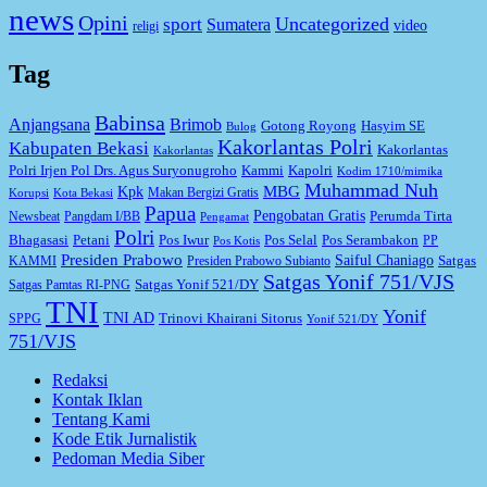
news
Opini
Uncategorized
sport
Sumatera
video
religi
Tag
Babinsa
Anjangsana
Brimob
Gotong Royong
Hasyim SE
Bulog
Kakorlantas Polri
Kabupaten Bekasi
Kakorlantas
Kakorlantas
Kapolri
Polri Irjen Pol Drs. Agus Suryonugroho
Kammi
Kodim 1710/mimika
Muhammad Nuh
MBG
Kpk
Makan Bergizi Gratis
Korupsi
Kota Bekasi
Papua
Pengobatan Gratis
Perumda Tirta
Newsbeat
Pangdam I/BB
Pengamat
Polri
Bhagasasi
Petani
Pos Iwur
Pos Selal
Pos Serambakon
PP
Pos Kotis
Presiden Prabowo
Saiful Chaniago
Satgas
KAMMI
Presiden Prabowo Subianto
Satgas Yonif 751/VJS
Satgas Yonif 521/DY
Satgas Pamtas RI-PNG
TNI
Yonif
TNI AD
Trinovi Khairani Sitorus
SPPG
Yonif 521/DY
751/VJS
Redaksi
Kontak Iklan
Tentang Kami
Kode Etik Jurnalistik
Pedoman Media Siber