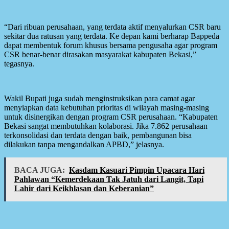
“Dari ribuan perusahaan, yang terdata aktif menyalurkan CSR baru
sekitar dua ratusan yang terdata. Ke depan kami berharap Bappeda
dapat membentuk forum khusus bersama pengusaha agar program
CSR benar-benar dirasakan masyarakat kabupaten Bekasi,”
tegasnya.
Wakil Bupati juga sudah menginstruksikan para camat agar
menyiapkan data kebutuhan prioritas di wilayah masing-masing
untuk disinergikan dengan program CSR perusahaan. “Kabupaten
Bekasi sangat membutuhkan kolaborasi. Jika 7.862 perusahaan
terkonsolidasi dan terdata dengan baik, pembangunan bisa
dilakukan tanpa mengandalkan APBD,” jelasnya.
BACA JUGA:
Kasdam Kasuari Pimpin Upacara Hari
Pahlawan “Kemerdekaan Tak Jatuh dari Langit, Tapi
Lahir dari Keikhlasan dan Keberanian”