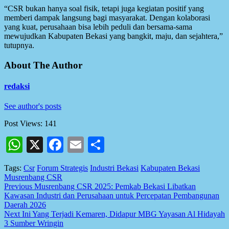
“CSR bukan hanya soal fisik, tetapi juga kegiatan positif yang
memberi dampak langsung bagi masyarakat. Dengan kolaborasi
yang kuat, perusahaan bisa lebih peduli dan bersama-sama
mewujudkan Kabupaten Bekasi yang bangkit, maju, dan sejahtera,”
tutupnya.
About The Author
redaksi
See author's posts
Post Views:
141
WhatsApp
X
Facebook
Email
Share
Tags:
Csr
Forum Strategis
Industri Bekasi
Kabupaten Bekasi
Musrenbang CSR
Post
Previous
Musrenbang CSR 2025: Pemkab Bekasi Libatkan
Kawasan Industri dan Perusahaan untuk Percepatan Pembangunan
navigation
Daerah 2026
Next
Ini Yang Terjadi Kemaren, Didapur MBG Yayasan Al Hidayah
3 Sumber Wringin