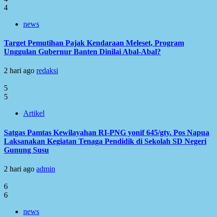
4
news
Target Pemutihan Pajak Kendaraan Meleset, Program
Unggulan Gubernur Banten Dinilai Abal-Abal?
2 hari ago
redaksi
5
5
Artikel
Satgas Pamtas Kewilayahan RI-PNG yonif 645/gty. Pos Napua
Laksanakan Kegiatan Tenaga Pendidik di Sekolah SD Negeri
Gunung Susu
2 hari ago
admin
6
6
news