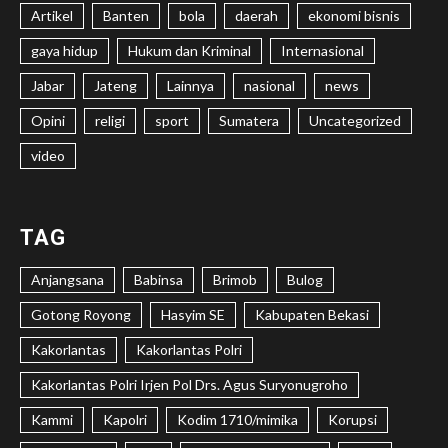
Artikel
Banten
bola
daerah
ekonomi bisnis
gaya hidup
Hukum dan Kriminal
Internasional
Jabar
Jateng
Lainnya
nasional
news
Opini
religi
sport
Sumatera
Uncategorized
video
TAG
Anjangsana
Babinsa
Brimob
Bulog
Gotong Royong
Hasyim SE
Kabupaten Bekasi
Kakorlantas
Kakorlantas Polri
Kakorlantas Polri Irjen Pol Drs. Agus Suryonugroho
Kammi
Kapolri
Kodim 1710/mimika
Korupsi