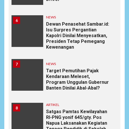
NEWS
6
Dewan Penasehat Sambar.id:
Isu Surpres Pergantian
Kapolri Dinilai Menyesatkan,
Presiden Tetap Pemegang
Kewenangan
7
NEWS
Target Pemutihan Pajak
Kendaraan Meleset,
Program Unggulan Gubernur
Banten Dinilai Abal-Abal?
ARTIKEL
8
Satgas Pamtas Kewilayahan
RI-PNG yonif 645/gty. Pos
Napua Laksanakan Kegiatan
Tenaga Pendidik di Sekolah