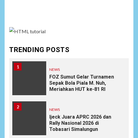
Social menu is not set. You need to create menu and
assign it to Social Menu on Menu Settings.
TRENDING POSTS
1
NEWS
FOZ Sumut Gelar Turnamen
Sepak Bola Piala M. Nuh,
Meriahkan HUT ke-81 RI
2
NEWS
Ijeck Juara APRC 2026 dan
Rally Nasional 2026 di
Tobasari Simalungun