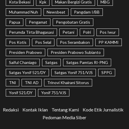
Kota Bekasi
Kpk
Makan Bergizi Gratis
MBG
Muhammad Nuh
Newsbeat
Pangdam I/BB
Papua
Pengamat
Pengobatan Gratis
Perumda Tirta Bhagasasi
Petani
Polri
Pos Iwur
Pos Kotis
Pos Selal
Pos Serambakon
PP KAMMI
Presiden Prabowo
Presiden Prabowo Subianto
Saiful Chaniago
Satgas
Satgas Pamtas RI-PNG
Satgas Yonif 521/DY
Satgas Yonif 751/VJS
SPPG
TNI
TNI AD
Trinovi Khairani Sitorus
Yonif 521/DY
Yonif 751/VJS
Redaksi
Kontak Iklan
Tentang Kami
Kode Etik Jurnalistik
Pedoman Media Siber