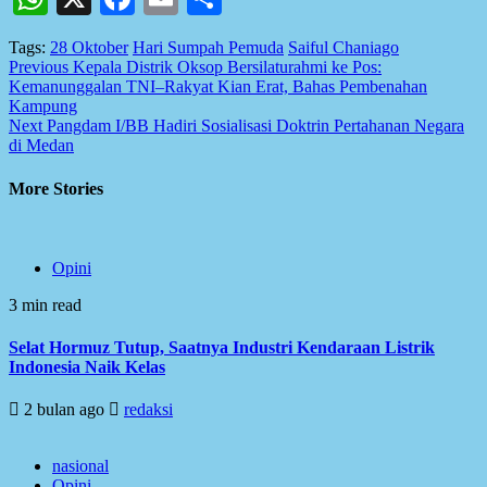
Tags:
28 Oktober
Hari Sumpah Pemuda
Saiful Chaniago
Post
Previous
Kepala Distrik Oksop Bersilaturahmi ke Pos:
Kemanunggalan TNI–Rakyat Kian Erat, Bahas Pembenahan
navigation
Kampung
Next
Pangdam I/BB Hadiri Sosialisasi Doktrin Pertahanan Negara
di Medan
More Stories
Opini
3 min read
Selat Hormuz Tutup, Saatnya Industri Kendaraan Listrik
Indonesia Naik Kelas
2 bulan ago
redaksi
nasional
Opini