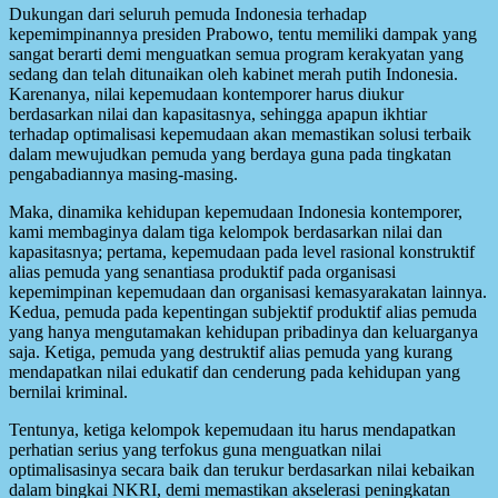
Dukungan dari seluruh pemuda Indonesia terhadap
kepemimpinannya presiden Prabowo, tentu memiliki dampak yang
sangat berarti demi menguatkan semua program kerakyatan yang
sedang dan telah ditunaikan oleh kabinet merah putih Indonesia.
Karenanya, nilai kepemudaan kontemporer harus diukur
berdasarkan nilai dan kapasitasnya, sehingga apapun ikhtiar
terhadap optimalisasi kepemudaan akan memastikan solusi terbaik
dalam mewujudkan pemuda yang berdaya guna pada tingkatan
pengabadiannya masing-masing.
Maka, dinamika kehidupan kepemudaan Indonesia kontemporer,
kami membaginya dalam tiga kelompok berdasarkan nilai dan
kapasitasnya; pertama, kepemudaan pada level rasional konstruktif
alias pemuda yang senantiasa produktif pada organisasi
kepemimpinan kepemudaan dan organisasi kemasyarakatan lainnya.
Kedua, pemuda pada kepentingan subjektif produktif alias pemuda
yang hanya mengutamakan kehidupan pribadinya dan keluarganya
saja. Ketiga, pemuda yang destruktif alias pemuda yang kurang
mendapatkan nilai edukatif dan cenderung pada kehidupan yang
bernilai kriminal.
Tentunya, ketiga kelompok kepemudaan itu harus mendapatkan
perhatian serius yang terfokus guna menguatkan nilai
optimalisasinya secara baik dan terukur berdasarkan nilai kebaikan
dalam bingkai NKRI, demi memastikan akselerasi peningkatan