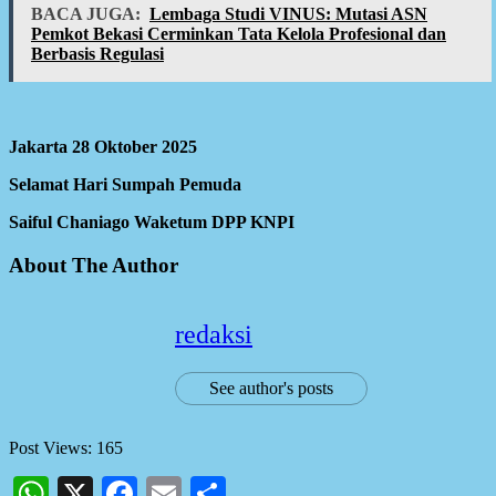
BACA JUGA:
Lembaga Studi VINUS: Mutasi ASN
Pemkot Bekasi Cerminkan Tata Kelola Profesional dan
Berbasis Regulasi
Jakarta 28 Oktober 2025
Selamat Hari Sumpah Pemuda
Saiful Chaniago Waketum DPP KNPI
About The Author
redaksi
See author's posts
Post Views:
165
WhatsApp
X
Facebook
Email
Share