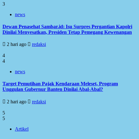
3
news
Dewan Penasehat Sambar.id: Isu Surpres Pergantian Kapolri
Dinilai Menyesatkan, Presiden Tetap Pemegang Kewenangan
2 hari ago
redaksi
4
4
news
Target Pemutihan Pajak Kendaraan Meleset, Program
Unggulan Gubernur Banten Dinilai Abal-Abal?
2 hari ago
redaksi
5
5
Artikel