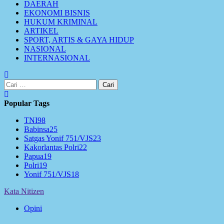
DAERAH
EKONOMI BISNIS
HUKUM KRIMINAL
ARTIKEL
SPORT, ARTIS & GAYA HIDUP
NASIONAL
INTERNASIONAL
Cari
untuk:
Popular Tags
TNI
98
Babinsa
25
Satgas Yonif 751/VJS
23
Kakorlantas Polri
22
Papua
19
Polri
19
Yonif 751/VJS
18
Kata Nitizen
Opini