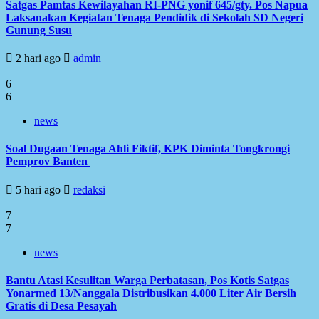
Satgas Pamtas Kewilayahan RI-PNG yonif 645/gty. Pos Napua
Laksanakan Kegiatan Tenaga Pendidik di Sekolah SD Negeri
Gunung Susu
2 hari ago
admin
6
6
news
Soal Dugaan Tenaga Ahli Fiktif, KPK Diminta Tongkrongi
Pemprov Banten
5 hari ago
redaksi
7
7
news
Bantu Atasi Kesulitan Warga Perbatasan, Pos Kotis Satgas
Yonarmed 13/Nanggala Distribusikan 4.000 Liter Air Bersih
Gratis di Desa Pesayah