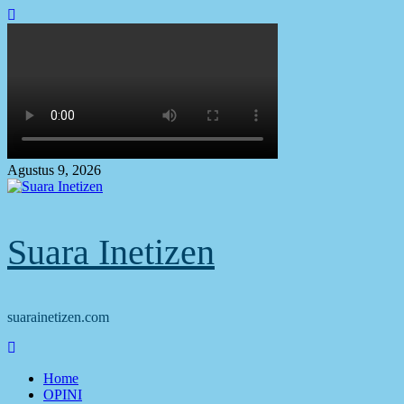
Skip
to
content
Agustus 9, 2026
Suara Inetizen
suarainetizen.com
Primary
Menu
Home
OPINI