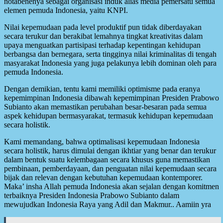
notabenenya sebagai organisasi induk alias media pemersatu semua
elemen pemuda Indonesia, yaitu KNPI.
Nilai kepemudaan pada level produktif pun tidak diberdayakan
secara terukur dan berakibat lemahnya tingkat kreativitas dalam
upaya menguatkan partisipasi terhadap kepentingan kehidupan
berbangsa dan bernegara, serta tingginya nilai kriminalitas di tengah
masyarakat Indonesia yang juga pelakunya lebih dominan oleh para
pemuda Indonesia.
Dengan demikian, tentu kami memiliki optimisme pada eranya
kepemimpinan Indonesia dibawah kepemimpinan Presiden Prabowo
Subianto akan memastikan perubahan besar-besaran pada semua
aspek kehidupan bermasyarakat, termasuk kehidupan kepemudaan
secara holistik.
Kami memandang, bahwa optimalisasi kepemudaan Indonesia
secara holistik, harus dimulai dengan ikhtiar yang benar dan terukur
dalam bentuk suatu kelembagaan secara khusus guna memastikan
pembinaan, pemberdayaan, dan penguatan nilai kepemudaan secara
bijak dan relevan dengan kebutuhan kepemudaan kontemporer.
Maka’ insha Allah pemuda Indonesia akan sejalan dengan komitmen
terbaiknya Presiden Indonesia Prabowo Subianto dalam
mewujudkan Indonesia Raya yang Adil dan Makmur.. Aamiin yra