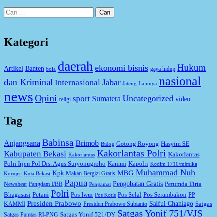
Cari
untuk:
Kategori
daerah
Hukum
ekonomi bisnis
Artikel
Banten
gaya hidup
bola
nasional
dan Kriminal
Jabar
Internasional
Jateng
Lainnya
news
Opini
Uncategorized
sport
Sumatera
video
religi
Tag
Babinsa
Anjangsana
Brimob
Gotong Royong
Hasyim SE
Bulog
Kakorlantas Polri
Kabupaten Bekasi
Kakorlantas
Kakorlantas
Kapolri
Polri Irjen Pol Drs. Agus Suryonugroho
Kammi
Kodim 1710/mimika
Muhammad Nuh
MBG
Kpk
Makan Bergizi Gratis
Korupsi
Kota Bekasi
Papua
Pengobatan Gratis
Perumda Tirta
Newsbeat
Pangdam I/BB
Pengamat
Polri
Bhagasasi
Petani
Pos Iwur
Pos Selal
Pos Serambakon
PP
Pos Kotis
Presiden Prabowo
Saiful Chaniago
Satgas
KAMMI
Presiden Prabowo Subianto
Satgas Yonif 751/VJS
Satgas Yonif 521/DY
Satgas Pamtas RI-PNG