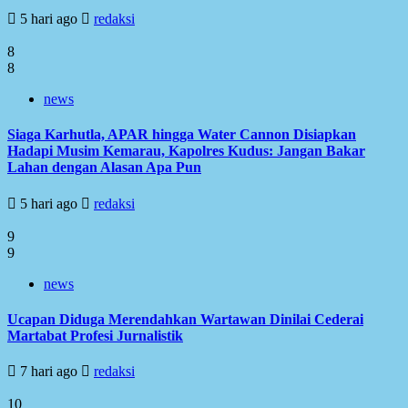
5 hari ago
redaksi
8
8
news
Siaga Karhutla, APAR hingga Water Cannon Disiapkan
Hadapi Musim Kemarau, Kapolres Kudus: Jangan Bakar
Lahan dengan Alasan Apa Pun
5 hari ago
redaksi
9
9
news
Ucapan Diduga Merendahkan Wartawan Dinilai Cederai
Martabat Profesi Jurnalistik
7 hari ago
redaksi
10