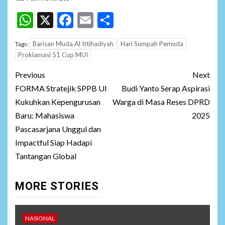
WhatsApp
X
Facebook
Email
Share
Barisan Muda Al Ittihadiyah
Hari Sumpah Pemuda
Tags:
Proklamasi 51 Cup MUI
Post
Previous
Next
navigation
FORMA Stratejik SPPB UI
Budi Yanto Serap Aspirasi
Kukuhkan Kepengurusan
Warga di Masa Reses DPRD
Baru: Mahasiswa
2025
Pascasarjana Unggul dan
Impactful Siap Hadapi
Tantangan Global
MORE STORIES
NASIONAL