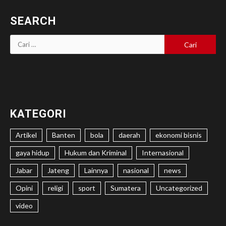
SEARCH
Cari
untuk:
KATEGORI
Artikel
Banten
bola
daerah
ekonomi bisnis
gaya hidup
Hukum dan Kriminal
Internasional
Jabar
Jateng
Lainnya
nasional
news
Opini
religi
sport
Sumatera
Uncategorized
video