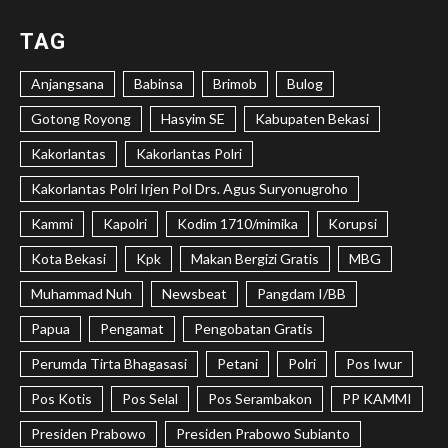
TAG
Anjangsana
Babinsa
Brimob
Bulog
Gotong Royong
Hasyim SE
Kabupaten Bekasi
Kakorlantas
Kakorlantas Polri
Kakorlantas Polri Irjen Pol Drs. Agus Suryonugroho
Kammi
Kapolri
Kodim 1710/mimika
Korupsi
Kota Bekasi
Kpk
Makan Bergizi Gratis
MBG
Muhammad Nuh
Newsbeat
Pangdam I/BB
Papua
Pengamat
Pengobatan Gratis
Perumda Tirta Bhagasasi
Petani
Polri
Pos Iwur
Pos Kotis
Pos Selal
Pos Serambakon
PP KAMMI
Presiden Prabowo
Presiden Prabowo Subianto