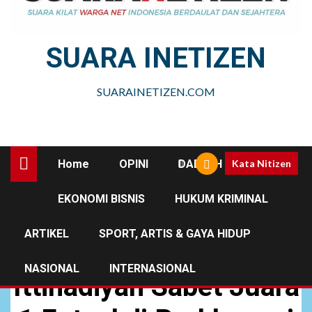
SUARA INETIZEN
SUARAINETIZEN.COM
Home
OPINI
DAERAH
Kata Nitizen
EKONOMI BISNIS
HUKUM KRIMINAL
BOLA
NASIONAL
ARTIKEL
SPORT, ARTIS & GAYA HIDUP
Barisan Muda Al-
NASIONAL
INTERNASIONAL
Ittihadiyah Sabet Juara