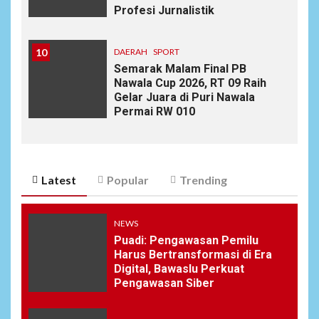
Profesi Jurnalistik
10
DAERAH
SPORT
Semarak Malam Final PB
Nawala Cup 2026, RT 09 Raih
Gelar Juara di Puri Nawala
Permai RW 010
Latest
Popular
Trending
NEWS
Puadi: Pengawasan Pemilu
Harus Bertransformasi di Era
Digital, Bawaslu Perkuat
Pengawasan Siber