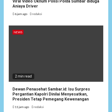
Viral Video Oknum Polisi Polda Sumbar diduga
Aniaya Driver
6 jam ago
redaksi
NEWS
2 min read
Dewan Penasehat Sambar.id: Isu Surpres
Pergantian Kapolri Dinilai Menyesatkan,
Presiden Tetap Pemegang Kewenangan
11 jam ago
redaksi