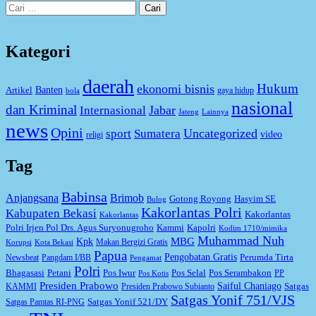
Cari
untuk:
Kategori
daerah
Hukum
ekonomi bisnis
Artikel
Banten
gaya hidup
bola
nasional
dan Kriminal
Jabar
Internasional
Jateng
Lainnya
news
Opini
Uncategorized
sport
Sumatera
video
religi
Tag
Babinsa
Anjangsana
Brimob
Gotong Royong
Hasyim SE
Bulog
Kakorlantas Polri
Kabupaten Bekasi
Kakorlantas
Kakorlantas
Kapolri
Polri Irjen Pol Drs. Agus Suryonugroho
Kammi
Kodim 1710/mimika
Muhammad Nuh
MBG
Kpk
Makan Bergizi Gratis
Korupsi
Kota Bekasi
Papua
Pengobatan Gratis
Perumda Tirta
Newsbeat
Pangdam I/BB
Pengamat
Polri
Bhagasasi
Petani
Pos Iwur
Pos Selal
Pos Serambakon
PP
Pos Kotis
Presiden Prabowo
Saiful Chaniago
Satgas
KAMMI
Presiden Prabowo Subianto
Satgas Yonif 751/VJS
Satgas Yonif 521/DY
Satgas Pamtas RI-PNG