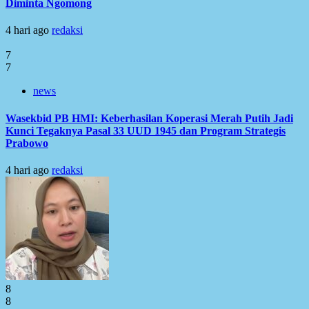
Diminta Ngomong
4 hari ago
redaksi
7
7
news
Wasekbid PB HMI: Keberhasilan Koperasi Merah Putih Jadi
Kunci Tegaknya Pasal 33 UUD 1945 dan Program Strategis
Prabowo
4 hari ago
redaksi
8
8