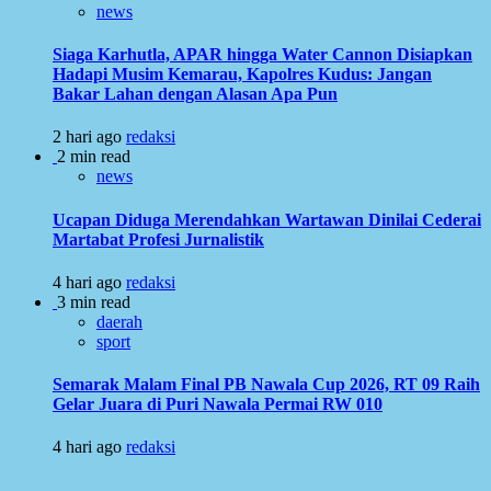
news
Siaga Karhutla, APAR hingga Water Cannon Disiapkan
Hadapi Musim Kemarau, Kapolres Kudus: Jangan
Bakar Lahan dengan Alasan Apa Pun
2 hari ago
redaksi
2 min read
news
Ucapan Diduga Merendahkan Wartawan Dinilai Cederai
Martabat Profesi Jurnalistik
4 hari ago
redaksi
3 min read
daerah
sport
Semarak Malam Final PB Nawala Cup 2026, RT 09 Raih
Gelar Juara di Puri Nawala Permai RW 010
4 hari ago
redaksi