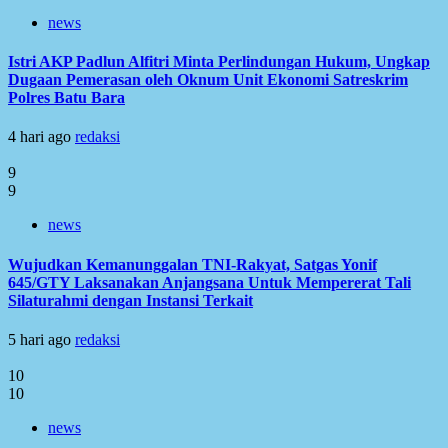
news
Istri AKP Padlun Alfitri Minta Perlindungan Hukum, Ungkap
Dugaan Pemerasan oleh Oknum Unit Ekonomi Satreskrim
Polres Batu Bara
4 hari ago
redaksi
9
9
news
Wujudkan Kemanunggalan TNI-Rakyat, Satgas Yonif
645/GTY Laksanakan Anjangsana Untuk Mempererat Tali
Silaturahmi dengan Instansi Terkait
5 hari ago
redaksi
10
10
news