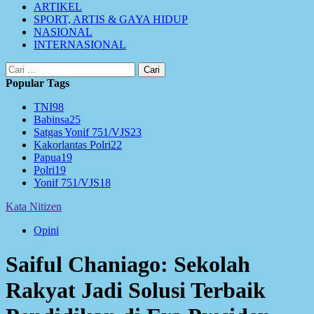
ARTIKEL
SPORT, ARTIS & GAYA HIDUP
NASIONAL
INTERNASIONAL
Cari
untuk:
Popular Tags
TNI
98
Babinsa
25
Satgas Yonif 751/VJS
23
Kakorlantas Polri
22
Papua
19
Polri
19
Yonif 751/VJS
18
Kata Nitizen
Opini
Saiful Chaniago: Sekolah
Rakyat Jadi Solusi Terbaik