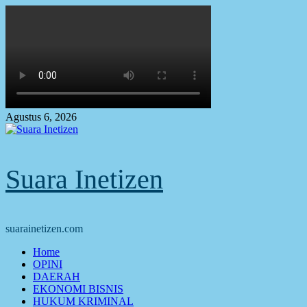
Skip
to
content
Agustus 6, 2026
Suara Inetizen
suarainetizen.com
Primary
Home
Menu
OPINI
DAERAH
EKONOMI BISNIS
HUKUM KRIMINAL