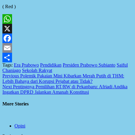
( Red )
WhatsApp
X
Facebook
Email
Tags:
Era Prabowo
Pendidikan
Presiden Prabowo Subianto
Saiful
Share
Chaniago
Sekolah Rakyat
Post
Previous
Polemik Pakaian Mini Kibarkan Merah Putih di THM:
Lebih Bahaya dari Korupsi Pejabat atau Tidak?
navigation
Next
Pentingnya Pemilihan RT/RW di Pekanbaru: Afriadi Andika
Ingatkan DPRD Jalankan Amanah Konstitusi
More Stories
Opini