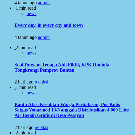
4 tahun ago
admin
1 min read
news
Every day, in every city and town
4 tahun ago
admin
2 min read
news
Soal Dugaan Tenaga Ahli Fiktif, KPK Diminta
Tongkrongi Pemprov Banten
2 hari ago
redaksi
1 min read
news
Bantu Atasi Kesulitan Warga Perbatasan, Pos Kotis
Satgas Yonarmed 13/Nanggala Distribusikan 4.000 Liter
Air Bersih Gratis di Desa Pesayah
2 hari ago
redaksi
2 min read