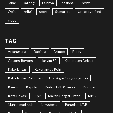
Jabar
Jateng
Lainnya
nasional
news
Opini
religi
sport
Sumatera
Uncategorized
video
TAG
Anjangsana
Babinsa
Brimob
Bulog
Gotong Royong
Hasyim SE
Kabupaten Bekasi
Kakorlantas
Kakorlantas Polri
Kakorlantas Polri Irjen Pol Drs. Agus Suryonugroho
Kammi
Kapolri
Kodim 1710/mimika
Korupsi
Kota Bekasi
Kpk
Makan Bergizi Gratis
MBG
Muhammad Nuh
Newsbeat
Pangdam I/BB