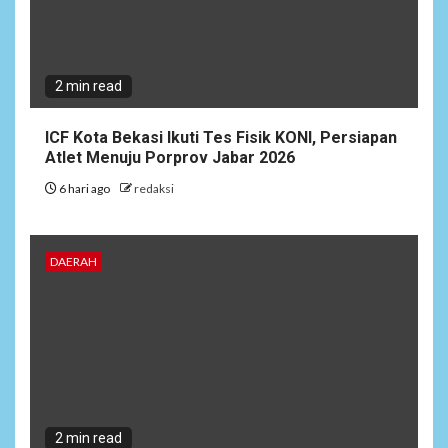
2 min read
ICF Kota Bekasi Ikuti Tes Fisik KONI, Persiapan
Atlet Menuju Porprov Jabar 2026
6 hari ago
redaksi
6
NEWS
Pemprov Banten Diduga
Kelola Tenaga Ahli Fiktif,
DAERAH
Andra Soni Diminta
Ngomong
NEWS
7
Wasekbid PB HMI:
Keberhasilan Koperasi
Merah Putih Jadi Kunci
Tegaknya Pasal 33 UUD
2 min read