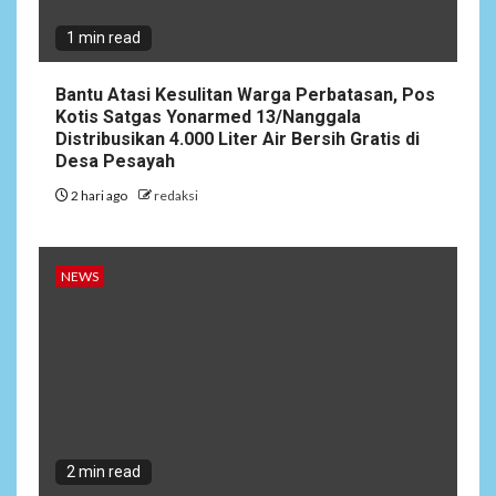
Apa Pun
1 min read
4
NEWS
Bantu Atasi Kesulitan Warga Perbatasan, Pos
Ucapan Diduga
Kotis Satgas Yonarmed 13/Nanggala
Merendahkan Wartawan
Distribusikan 4.000 Liter Air Bersih Gratis di
Dinilai Cederai Martabat
Desa Pesayah
Profesi Jurnalistik
2 hari ago
redaksi
5
DAERAH
SPORT
Semarak Malam Final PB
NEWS
Nawala Cup 2026, RT 09 Raih
Gelar Juara di Puri Nawala
Permai RW 010
2 min read