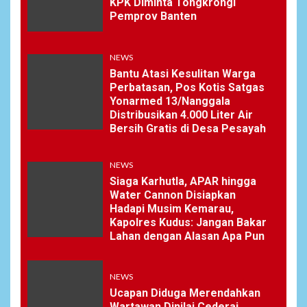
KPK Diminta Tongkrongi
Pemprov Banten
6
NEWS
Pemprov Banten Diduga
NEWS
Kelola Tenaga Ahli Fiktif,
Bantu Atasi Kesulitan Warga
Andra Soni Diminta
Perbatasan, Pos Kotis Satgas
Ngomong
Yonarmed 13/Nanggala
Distribusikan 4.000 Liter Air
Bersih Gratis di Desa Pesayah
NEWS
7
Wasekbid PB HMI:
NEWS
Keberhasilan Koperasi
Merah Putih Jadi Kunci
Siaga Karhutla, APAR hingga
Tegaknya Pasal 33 UUD
Water Cannon Disiapkan
1945 dan Program Strategis
Hadapi Musim Kemarau,
Prabowo
Kapolres Kudus: Jangan Bakar
Lahan dengan Alasan Apa Pun
NEWS
8
NEWS
Istri AKP Padlun Alfitri Minta
Perlindungan Hukum,
Ucapan Diduga Merendahkan
Ungkap Dugaan Pemerasan
Wartawan Dinilai Cederai