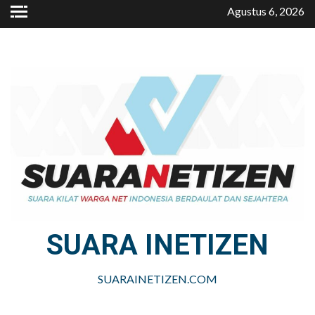
Skip
Agustus 6, 2026
to
content
SUARA INETIZEN
SUARAINETIZEN.COM