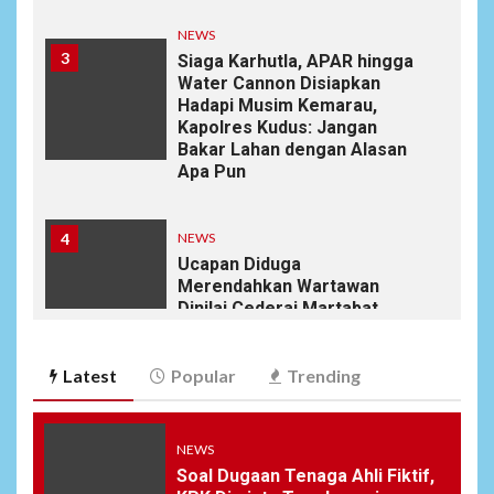
NEWS
3
Siaga Karhutla, APAR hingga
Water Cannon Disiapkan
Hadapi Musim Kemarau,
Kapolres Kudus: Jangan
Bakar Lahan dengan Alasan
Apa Pun
4
NEWS
Ucapan Diduga
Merendahkan Wartawan
Dinilai Cederai Martabat
Profesi Jurnalistik
Latest
Popular
Trending
5
DAERAH
SPORT
Semarak Malam Final PB
Nawala Cup 2026, RT 09 Raih
NEWS
Gelar Juara di Puri Nawala
Soal Dugaan Tenaga Ahli Fiktif,
Permai RW 010