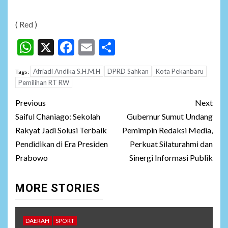
( Red )
WhatsApp
X
Facebook
Email
Share
Afriadi Andika S.H.M.H
DPRD Sahkan
Kota Pekanbaru
Tags:
Pemilihan RT RW
Post
Previous
Next
navigation
Saiful Chaniago: Sekolah
Gubernur Sumut Undang
Rakyat Jadi Solusi Terbaik
Pemimpin Redaksi Media,
Pendidikan di Era Presiden
Perkuat Silaturahmi dan
Prabowo
Sinergi Informasi Publik
MORE STORIES
DAERAH
SPORT