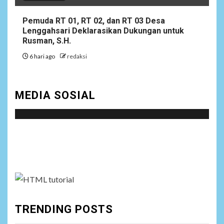
1945 dan Program Strategis
Prabowo
Pemuda RT 01, RT 02, dan RT 03 Desa
Lenggahsari Deklarasikan Dukungan untuk
Rusman, S.H.
NEWS
8
Istri AKP Padlun Alfitri Minta
6 hari ago
redaksi
Perlindungan Hukum,
Ungkap Dugaan Pemerasan
oleh Oknum Unit Ekonomi
MEDIA SOSIAL
Satreskrim Polres Batu Bara
NEWS
Social menu is not set. You need to create menu and
9
Wujudkan Kemanunggalan
TNI-Rakyat, Satgas Yonif
assign it to Social Menu on Menu Settings.
645/GTY Laksanakan
Anjangsana Untuk
Mempererat Tali Silaturahmi
dengan Instansi Terkait
TRENDING POSTS
NEWS
10