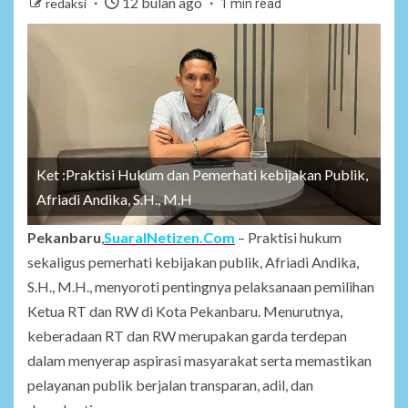
12 bulan ago
redaksi
1 min read
Ket :Praktisi Hukum dan Pemerhati kebijakan Publik,
Afriadi Andika, S.H., M.H
Pekanbaru
,
SuaraINetizen.Com
– Praktisi hukum
sekaligus pemerhati kebijakan publik, Afriadi Andika,
S.H., M.H., menyoroti pentingnya pelaksanaan pemilihan
Ketua RT dan RW di Kota Pekanbaru. Menurutnya,
keberadaan RT dan RW merupakan garda terdepan
dalam menyerap aspirasi masyarakat serta memastikan
pelayanan publik berjalan transparan, adil, dan