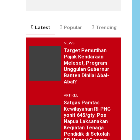
Latest
Popular
Trending
NEWS
Target Pemutihan
Pajak Kendaraan
Meleset, Program
Unggulan Gubernur
Banten Dinilai Abal-
Abal?
ARTIKEL
Satgas Pamtas
Kewilayahan RI-PNG
yonif 645/gty. Pos
Napua Laksanakan
Kegiatan Tenaga
Pendidik di Sekolah