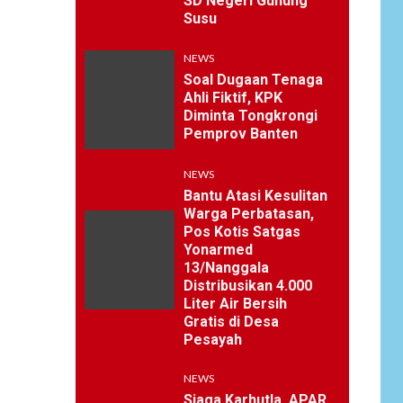
SD Negeri Gunung
Susu
NEWS
Soal Dugaan Tenaga
Ahli Fiktif, KPK
Diminta Tongkrongi
Pemprov Banten
NEWS
Bantu Atasi Kesulitan
Warga Perbatasan,
Pos Kotis Satgas
Yonarmed
13/Nanggala
Distribusikan 4.000
Liter Air Bersih
Gratis di Desa
Pesayah
NEWS
Siaga Karhutla, APAR