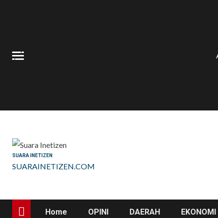
Skip
to
content
SUARA INETIZEN
SUARAINETIZEN.COM
Home
OPINI
DAERAH
EKONOMI 