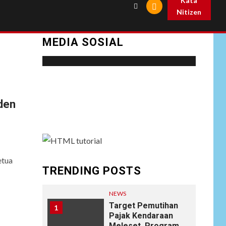
Kata
Nitizen
MEDIA SOSIAL
Social menu is not set. You need to create
menu and assign it to Social Menu on Menu
iden
Settings.
etua
TRENDING POSTS
NEWS
Target Pemutihan
1
Pajak Kendaraan
Meleset, Program